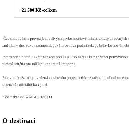
+21 580 Kč /celkem
Čas stravování a provoz jednotlivých prvků hotelové infrastruktury uvedenýc
změnám v důsledku sezónnosti, povětrnostních podmínek, požadavků hostů nebo v
Informace o oficiální kategorizaci hotelu je v souladu s kategorizací používanou
vlastní kritéria pro udělení konkrétní kategorie.
Polovina hvězdičky uvedená ve slovním popisu může označovat nadhodnoceno
srovnání s oficiální kategorií.
Kód nabídky:
AAEAUH80TQ
O destinaci