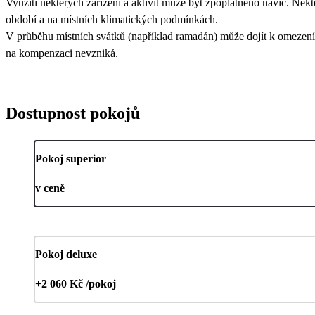
Využití některých zařízení a aktivit může být zpoplatněno navíc. Někt
období a na místních klimatických podmínkách.
V průběhu místních svátků (například ramadán) může dojít k omezení 
na kompenzaci nevzniká.
Dostupnost pokojů
Pokoj superior
v ceně
Pokoj deluxe
+2 060 Kč /pokoj