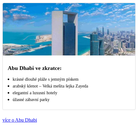
Abu Dhabi ve zkratce:
krásné dlouhé pláže s jemným pískem
arabský klenot – Velká mešita šejka Zayeda
elegantní a luxusní hotely
úžasné zábavní parky
více o Abu Dhabi