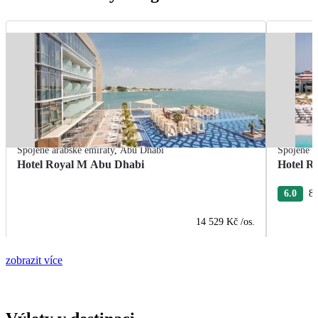
Spojené arabské emiráty
,
Abu Dhabi
Spojené a
Hotel Royal M Abu Dhabi
Hotel R
6.0
8 
14 529 Kč
/os.
zobrazit více