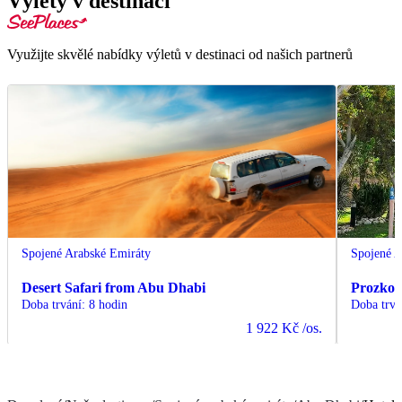
Výlety v destinaci
Využijte skvělé nabídky výletů v destinaci od našich partnerů
Spojené Arabské Emiráty
Spojené A
Desert Safari from Abu Dhabi
Prozkou
Doba trvání
:
8 hodin
Doba trvá
1 922 Kč
/os.