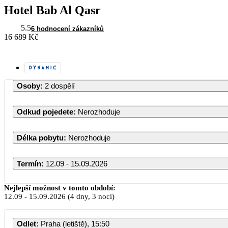
Hotel Bab Al Qasr
5.5
6 hodnocení zákazníků
16 689 Kč
Osoby
:
2 dospělí
Odkud pojedete
:
Nerozhoduje
Délka pobytu
:
Nerozhoduje
Termín
:
12.09 - 15.09.2026
Září 2026
Nejlepší možnost v tomto období:
12.09
-
15.09.2026
(4 dny, 3 noci)
PO
ÚT
ST
ČT
PÁ
Odlet
:
Praha (letiště), 15:50