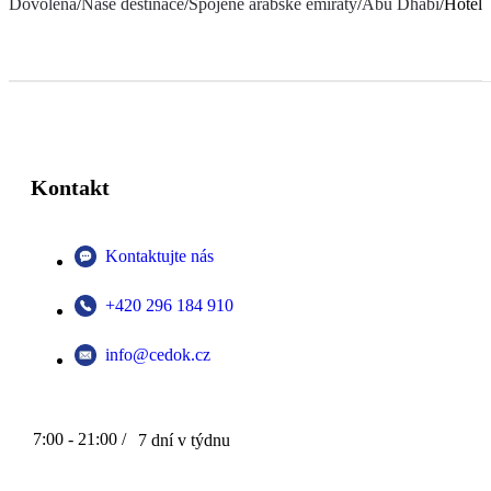
Dovolená
/
Naše destinace
/
Spojené arabské emiráty
/
Abu Dhabi
/
Hotel 
Kontakt
Kontaktujte nás
+420 296 184 910
info@cedok.cz
7:00 - 21:00 /
7 dní v týdnu