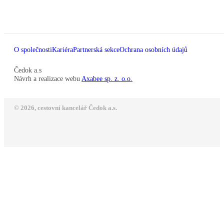
O společnosti
Kariéra
Partnerská sekce
Ochrana osobních údajů
Čedok a.s
Návrh a realizace webu
Axabee sp. z. o.o.
© 2026, cestovní kancelář Čedok a.s.