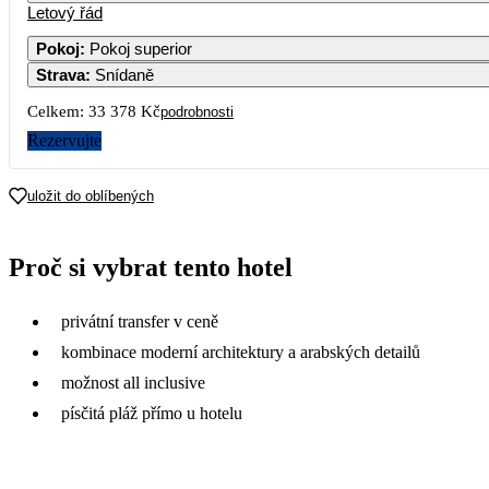
Letový řád
1
2
3
4
17 849
18 709
17 229
18 229
Pokoj
:
Pokoj superior
Strava
:
Snídaně
7
8
9
10
11
16 769
16 769
18 229
17 059
20 729
Celkem:
33 378 Kč
podrobnosti
14
15
16
17
18
Rezervujte
18 189
16 669
18 229
16 689
17 629
21
22
23
24
25
uložit do oblíbených
16 659
16 009
19 159
17 079
18 439
28
29
30
Proč si vybrat tento hotel
17 199
17 209
20 369
privátní transfer v ceně
kombinace moderní architektury a arabských detailů
možnost all inclusive
písčitá pláž přímo u hotelu