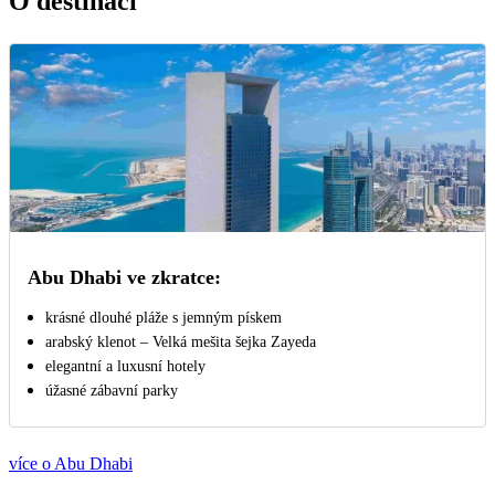
O destinaci
Abu Dhabi ve zkratce:
krásné dlouhé pláže s jemným pískem
arabský klenot – Velká mešita šejka Zayeda
elegantní a luxusní hotely
úžasné zábavní parky
více o Abu Dhabi