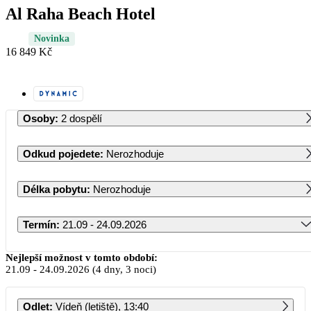
Al Raha Beach Hotel
Novinka
16 849 Kč
Osoby
:
2 dospělí
Odkud pojedete
:
Nerozhoduje
Délka pobytu
:
Nerozhoduje
Termín
:
21.09 - 24.09.2026
Září 2026
Nejlepší možnost v tomto období:
21.09
-
24.09.2026
(4 dny, 3 noci)
PO
ÚT
ST
ČT
PÁ
SO
NE
Odlet
:
Vídeň (letiště), 13:40