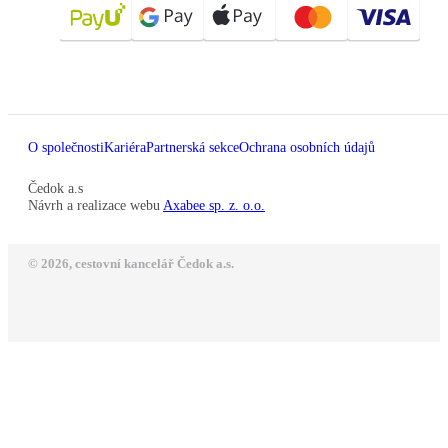
O společnosti
Kariéra
Partnerská sekce
Ochrana osobních údajů
Čedok a.s
Návrh a realizace webu
Axabee sp. z. o.o.
© 2026, cestovní kancelář Čedok a.s.