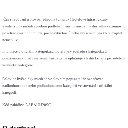
Čas stravování a provoz jednotlivých prvků hotelové infrastruktury
uvedených v nabídce mohou podléhat menším změnám v důsledku sezónnosti,
povětrnostních podmínek, požadavků hostů nebo vyšší moci, na které majitel
nemá vliv.
Informace o oficiální kategorizaci hotelu je v souladu s kategorizací
používanou v příslušné zemi. Každá země uplatňuje vlastní kritéria pro udělení
konkrétní kategorie.
Polovina hvězdičky uvedená ve slovním popisu může označovat
nadhodnocenou nebo podhodnocenou kategorii ve srovnání s oficiální
kategorií.
Kód nabídky:
AAEAUH20SC