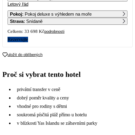
Letový řád
1
2
3
4
5
6
17 019
20 619
17 229
18 859
16 379
27 139
Pokoj
:
Pokoj deluxe s výhledem na moře
Strava
:
Snídaně
7
8
9
10
11
12
13
15 779
17 229
19 429
15 779
19 679
18 189
26 569
Celkem:
33 698 Kč
podrobnosti
14
15
16
17
18
19
20
Rezervujte
17 379
18 969
19 819
17 669
18 539
16 789
27 069
21
22
23
24
25
26
27
uložit do oblíbených
16 849
18 009
19 619
18 549
18 339
16 509
27 609
28
29
30
Proč si vybrat tento hotel
16 559
18 009
20 429
privátní transfer v ceně
dobrý poměr kvality a ceny
vhodné pro rodiny s dětmi
soukromá písčitá pláž přímo u hotelu
v blízkosti Yas Islandu se zábavními parky