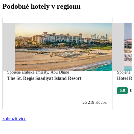
Podobné hotely v regionu
Spojené arabské emiráty
,
Abu Dhabi
Spojené a
The St. Regis Saadiyat Island Resort
Hotel R
6.0
8 
26 219 Kč
/os.
zobrazit více