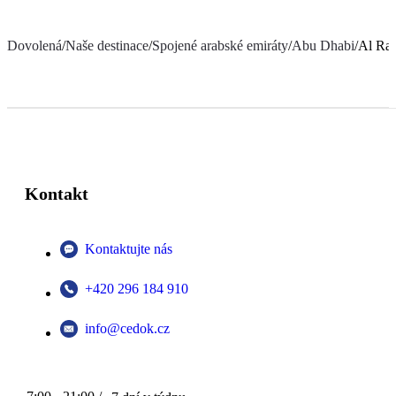
Dovolená
/
Naše destinace
/
Spojené arabské emiráty
/
Abu Dhabi
/
Al Rah
Kontakt
Kontaktujte nás
+420 296 184 910
info@cedok.cz