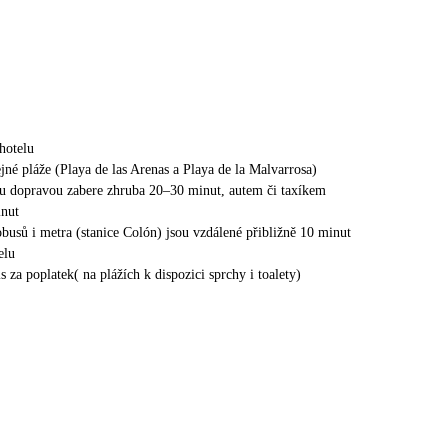
hotelu
ejné pláže (Playa de las Arenas a Playa de la Malvarrosa)
ou dopravou zabere zhruba 20–30 minut, autem či taxíkem
inut
obusů i metra (stanice Colón) jsou vzdálené přibližně 10 minut
elu
s za poplatek( na plážích k dispozici sprchy i toalety)