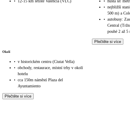
•
12-15 km letiště Valencia (VLC)
•
hustá síť met
•
nejbližší stan
500 m) a Col
•
autobusy: Zas
Central (Tržn
pouhé 2 až 5
Přečtěte si více
Okolí
•
v historickém centru (Ciutat Vella)
•
obchody, restaurace, místní trhy v okolí
hotelu
•
cca 150m náměstí Plaza del
Ayuntamiento
Přečtěte si více