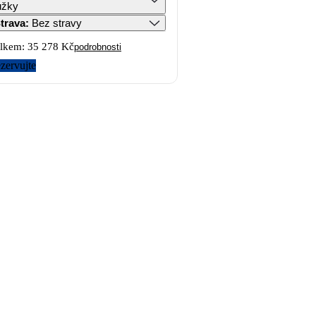
ůžky
trava
:
Bez stravy
lkem:
35 278 Kč
podrobnosti
zervujte