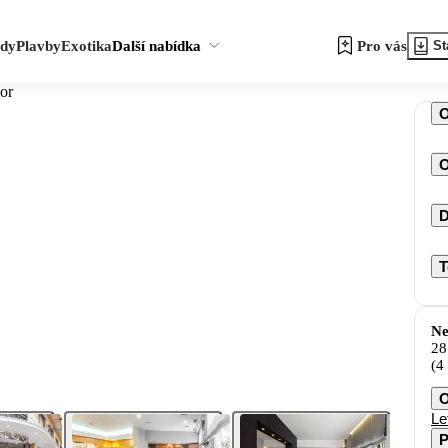
zdy
Plavby
Exotika
Další nabídka
Pro vás
St
ior
O
D
T
Ne
28
(4
O
Le
P