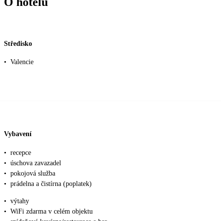
O hotelu
Středisko
•
Valencie
Vybavení
•
recepce
•
úschova zavazadel
•
pokojová služba
•
prádelna a čistírna (poplatek)
•
výtahy
•
WiFi zdarma v celém objektu