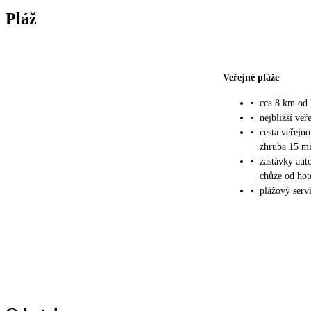
Pláž
Veřejné pláže
•
cca 8 km od 
•
nejbližší veř
•
cesta veřejn
zhruba 15 m
•
zastávky aut
chůze od hot
•
plážový servi