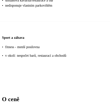
•
snídaňová kavárna/restaurace a bar
•
nedisponuje vlastním parkovištěm
Sport a zábava
•
fitness - menší posilovna
•
v okolí: nespočet barů, restaurací a obchodů
O ceně