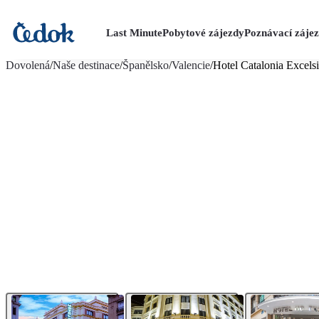
Last Minute
Pobytové zájezdy
Poznávací záje
více fotografií (19)
Dovolená
/
Naše destinace
/
Španělsko
/
Valencie
/
Hotel Catalonia Excels