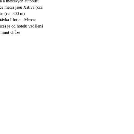
ra a městských autobusů
ice metra jsou Xàtiva (cca
ón (cca 800 m)
távka Llotja - Mercat
ice) je od hotelu vzdálená
 minut chůze