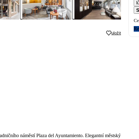
l
S
Ce
Re
uložit
o radničního náměstí Plaza del Ayuntamiento. Elegantní městský