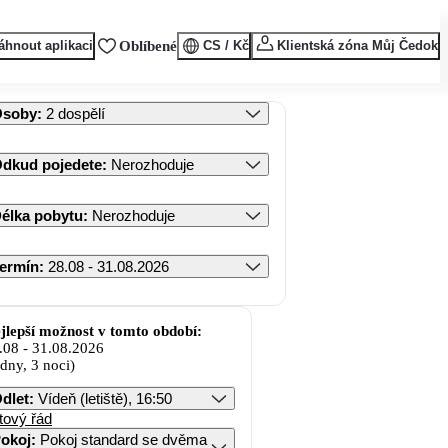
áhnout aplikaci
Oblíbené
CS / Kč
Klientská zóna Můj Čedok
Osoby
:
2 dospělí
dkud pojedete
:
Nerozhoduje
élka pobytu
:
Nerozhoduje
ermín
:
28.08 - 31.08.2026
jlepší možnost v tomto období:
.08
-
31.08.2026
 dny, 3 noci)
dlet
:
Vídeň (letiště), 16:50
tový řád
okoj
:
Pokoj standard se dvěma