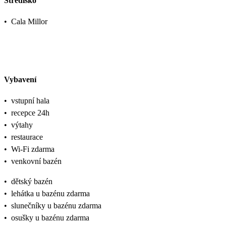
Středisko
•
Cala Millor
Vybavení
•
vstupní hala
•
recepce 24h
•
výtahy
•
restaurace
•
Wi-Fi zdarma
•
venkovní bazén
•
dětský bazén
•
lehátka u bazénu zdarma
•
slunečníky u bazénu zdarma
•
osušky u bazénu zdarma