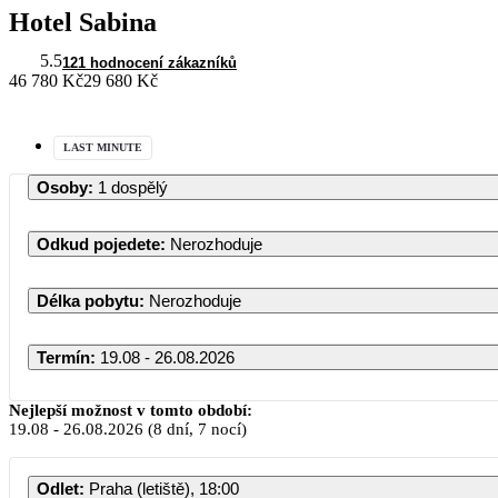
Hotel Sabina
5.5
121 hodnocení zákazníků
46 780 Kč
29 680 Kč
LAST MINUTE
Osoby
:
1 dospělý
Odkud pojedete
:
Nerozhoduje
Délka pobytu
:
Nerozhoduje
Termín
:
19.08 - 26.08.2026
Nejlepší možnost v tomto období:
19.08
-
26.08.2026
(8 dní, 7 nocí)
Odlet
:
Praha (letiště), 18:00