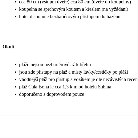
•
cca 80 cm (vstupní dveře) cca 80 cm (dveře do koupelny)
•
koupelna se sprchovým koutem a křeslem (na vyžádání)
•
hotel disponuje bezbariérovým přístupem do bazénu
Okolí
•
pláže nejsou bezbariérové až k břehu
•
jsou zde přístupy na pláž a místy lávky/cestičky po pláži
•
vhodnější pláž pro přístup s vozíkem je dle nezávislých rece
•
pláž Cala Bona je cca 1,3 k m od hotelu Sabina
•
doporučeno s doprovodem pouze