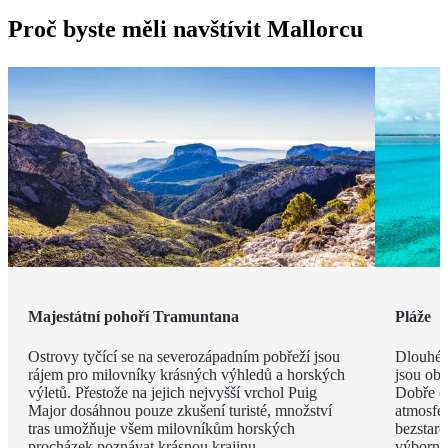
Proč byste měli navštívit Mallorcu
Majestátní pohoří Tramuntana
Pláže
Ostrovy tyčící se na severozápadním pobřeží jsou
Dlouhé 
rájem pro milovníky krásných výhledů a horských
jsou obk
výletů. Přestože na jejich nejvyšší vrchol Puig
Dobře o
Major dosáhnou pouze zkušení turisté, množství
atmosfé
tras umožňuje všem milovníkům horských
bezstar
procházek poznávat krásnou krajinu.
výborný