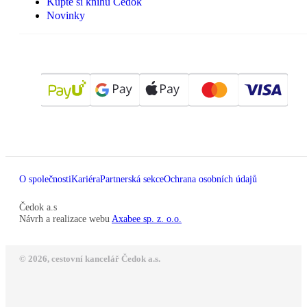
Kupte si knihu Čedok
Novinky
O společnosti
Kariéra
Partnerská sekce
Ochrana osobních údajů
Čedok a.s
Návrh a realizace webu
Axabee sp. z. o.o.
© 2026, cestovní kancelář Čedok a.s.