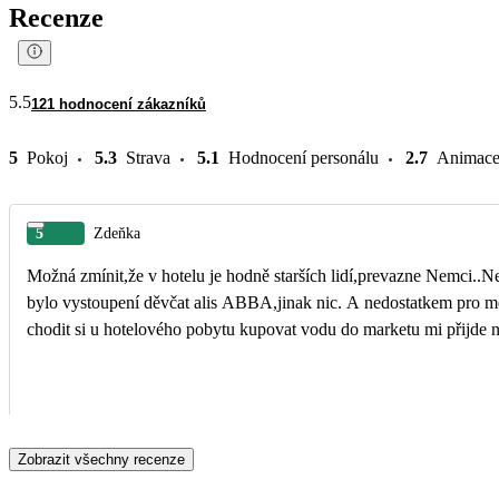
Recenze
5.5
121 hodnocení zákazníků
5
Pokoj
5.3
Strava
5.1
Hodnocení personálu
2.7
Animac
5
Zdeňka
Možná zmínit,že v hotelu je hodně starších lidí,prevazne Nemci..Ne
bylo vystoupení děvčat alis ABBA,jinak nic. A nedostatkem pro mě b
chodit si u hotelového pobytu kupovat vodu do marketu mi přijde n
Zobrazit všechny recenze