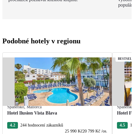
populárn
Podobné hotely v regionu
BESTSEL
Španělsko
,
Mallorca
Španělsk
Hotel Ilusion Vista Blava
Hotel F
4.2
244 hodnocení zákazníků
4.5
11
25 990 Kč
20 799 Kč
/os.