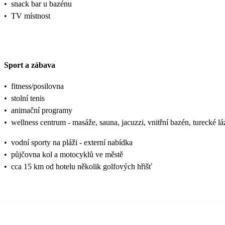
•
snack bar u bazénu
•
TV místnost
Sport a zábava
•
fitness/posilovna
•
stolní tenis
•
animační programy
•
wellness centrum - masáže, sauna, jacuzzi, vnitřní bazén, turecké lá
•
vodní sporty na pláži - externí nabídka
•
půjčovna kol a motocyklů ve městě
•
cca 15 km od hotelu několik golfových hřišť