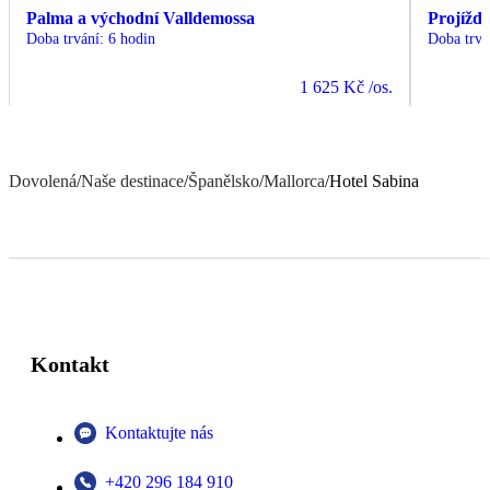
Palma a východní Valldemossa
Projížďk
Doba trvání
:
6 hodin
Doba trvá
1 625 Kč
/os.
Dovolená
/
Naše destinace
/
Španělsko
/
Mallorca
/
Hotel Sabina
Kontakt
Kontaktujte nás
+420 296 184 910