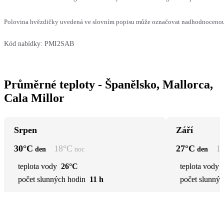
Polovina hvězdičky uvedená ve slovním popisu může označovat nadhodnocenou n
Kód nabídky:
PMI2SAB
Průměrné teploty - Španělsko, Mallorca,
Cala Millor
Srpen
Září
30
°C
18
°C
27
°C
1
den
noc
den
teplota vody
26°C
teplota vody
počet slunných hodin
11 h
počet slunnýc