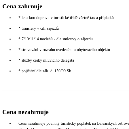
Cena zahrnuje
* leteckou dopravu v turistické třídě včetně tax a příplatků
* transfery v cíli zájezdů
* 7/10/11/14 noclehů - dle smlouvy o zájezdu
* stravování v rozsahu uvedeném u ubytovacího objektu
* služby česky mluvícího delegáta
* pojištění dle zák. č. 159/99 Sb.
Cena nezahrnuje
Cena nezahrnuje povinný turistický poplatek na Baleárských ostrove