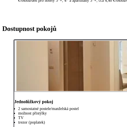
€/osoba/den pro hotely 3*+, 4* a apartmány 3*+; cca 4,40 €/osoba/de
Dostupnost pokojů
Jednolůžkový pokoj
2 samostatné postele/manželská postel
možnost přistýlky
TV
trezor (poplatek)