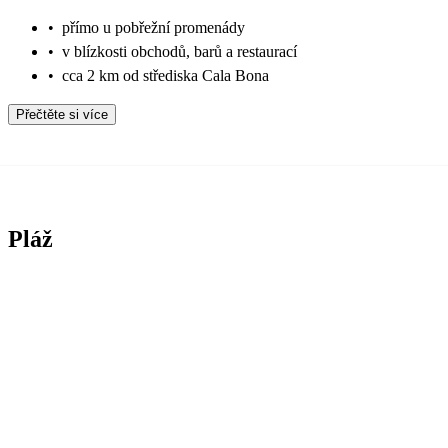
•
přímo u pobřežní promenády
•
v blízkosti obchodů, barů a restaurací
•
cca 2 km od střediska Cala Bona
Přečtěte si více
Pláž