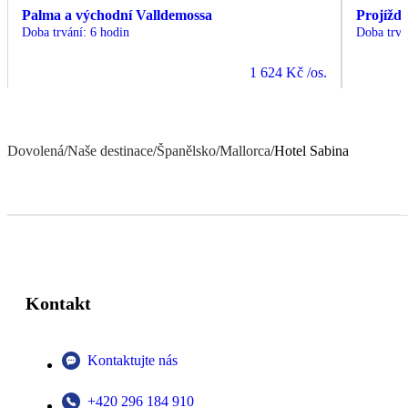
Palma a východní Valldemossa
Projížďk
Doba trvání
:
6 hodin
Doba trvá
1 624 Kč
/os.
Dovolená
/
Naše destinace
/
Španělsko
/
Mallorca
/
Hotel Sabina
Kontakt
Kontaktujte nás
+420 296 184 910