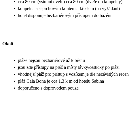
•
cca 80 cm (vstupní dveře) cca 80 cm (dveře do koupelny)
•
koupelna se sprchovým koutem a křeslem (na vyžádání)
•
hotel disponuje bezbariérovým přístupem do bazénu
Okolí
•
pláže nejsou bezbariérové až k břehu
•
jsou zde přístupy na pláž a místy lávky/cestičky po pláži
•
vhodnější pláž pro přístup s vozíkem je dle nezávislých rece
•
pláž Cala Bona je cca 1,3 k m od hotelu Sabina
•
doporučeno s doprovodem pouze