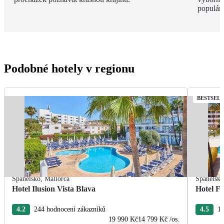
populárn
Podobné hotely v regionu
BESTSEL
Španělsko
,
Mallorca
Španělsk
Hotel Ilusion Vista Blava
Hotel F
4.2
244 hodnocení zákazníků
4.5
11
19 990 Kč
14 799 Kč
/os.