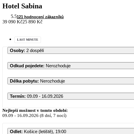
Hotel Sabina
5.5
121 hodnocení zákazníků
39 090 Kč
25 890 Kč
LAST MINUTE
Osoby
:
2 dospělí
Odkud pojedete
:
Nerozhoduje
Délka pobytu
:
Nerozhoduje
Termín
:
09.09 - 16.09.2026
Nejlepší možnost v tomto období:
09.09
-
16.09.2026
(8 dní, 7 nocí)
Odlet
:
Košice (letiště), 19:00