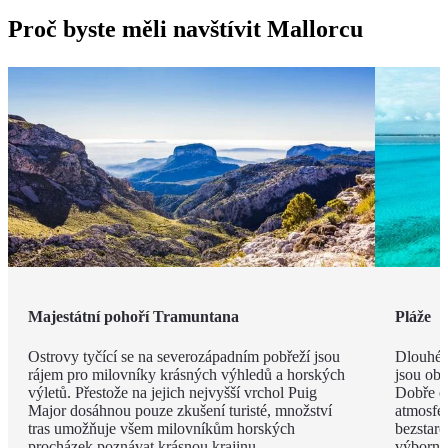
Proč byste měli navštívit Mallorcu
Majestátní pohoří Tramuntana
Pláže
Ostrovy tyčící se na severozápadním pobřeží jsou
Dlouhé 
rájem pro milovníky krásných výhledů a horských
jsou obk
výletů. Přestože na jejich nejvyšší vrchol Puig
Dobře o
Major dosáhnou pouze zkušení turisté, množství
atmosfé
tras umožňuje všem milovníkům horských
bezstar
procházek poznávat krásnou krajinu.
výborný