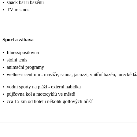
•
snack bar u bazénu
•
TV místnost
Sport a zábava
•
fitness/posilovna
•
stolní tenis
•
animační programy
•
wellness centrum - masáže, sauna, jacuzzi, vnitřní bazén, turecké lá
•
vodní sporty na pláži - externí nabídka
•
půjčovna kol a motocyklů ve městě
•
cca 15 km od hotelu několik golfových hřišť