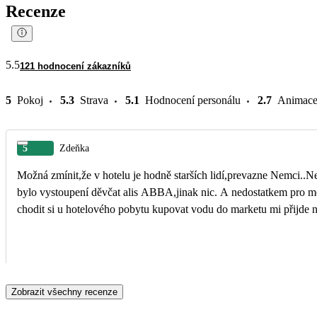
Recenze
5.5
121 hodnocení zákazníků
5
Pokoj
5.3
Strava
5.1
Hodnocení personálu
2.7
Animac
5
Zdeňka
Možná zmínit,že v hotelu je hodně starších lidí,prevazne Nemci..Ne
bylo vystoupení děvčat alis ABBA,jinak nic. A nedostatkem pro mě b
chodit si u hotelového pobytu kupovat vodu do marketu mi přijde n
Zobrazit všechny recenze