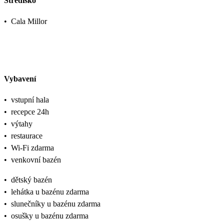
Středisko
•
Cala Millor
Vybavení
•
vstupní hala
•
recepce 24h
•
výtahy
•
restaurace
•
Wi-Fi zdarma
•
venkovní bazén
•
dětský bazén
•
lehátka u bazénu zdarma
•
slunečníky u bazénu zdarma
•
osušky u bazénu zdarma