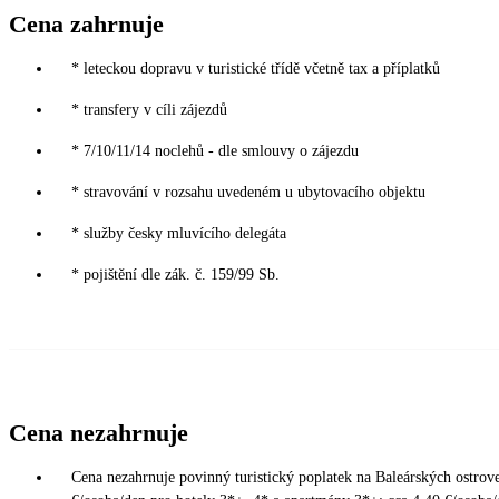
Cena zahrnuje
* leteckou dopravu v turistické třídě včetně tax a příplatků
* transfery v cíli zájezdů
* 7/10/11/14 noclehů - dle smlouvy o zájezdu
* stravování v rozsahu uvedeném u ubytovacího objektu
* služby česky mluvícího delegáta
* pojištění dle zák. č. 159/99 Sb.
Cena nezahrnuje
Cena nezahrnuje povinný turistický poplatek na Baleárských ostrove