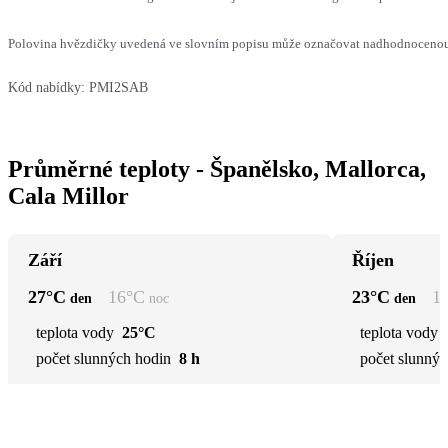
Polovina hvězdičky uvedená ve slovním popisu může označovat nadhodnocenou n
Kód nabídky:
PMI2SAB
Průměrné teploty - Španělsko, Mallorca,
Cala Millor
Září
Říjen
27
°C
16
°C
23
°C
1
den
noc
den
teplota vody
25°C
teplota vody
počet slunných hodin
8 h
počet slunnýc