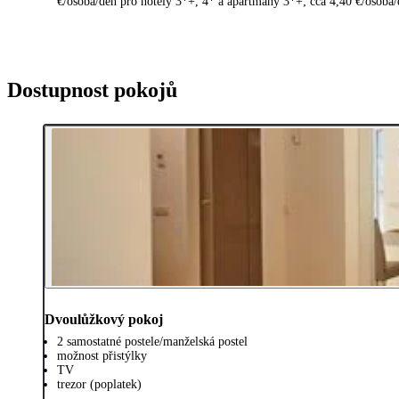
€/osoba/den pro hotely 3*+, 4* a apartmány 3*+; cca 4,40 €/osoba/de
Dostupnost pokojů
Dvoulůžkový pokoj
2 samostatné postele/manželská postel
možnost přistýlky
TV
trezor (poplatek)