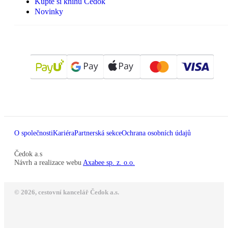
Kupte si knihu Čedok
Novinky
O společnosti
Kariéra
Partnerská sekce
Ochrana osobních údajů
Čedok a.s
Návrh a realizace webu
Axabee sp. z. o.o.
© 2026, cestovní kancelář Čedok a.s.