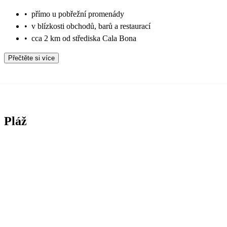
•
přímo u pobřežní promenády
•
v blízkosti obchodů, barů a restaurací
•
cca 2 km od střediska Cala Bona
Přečtěte si více
Pláž