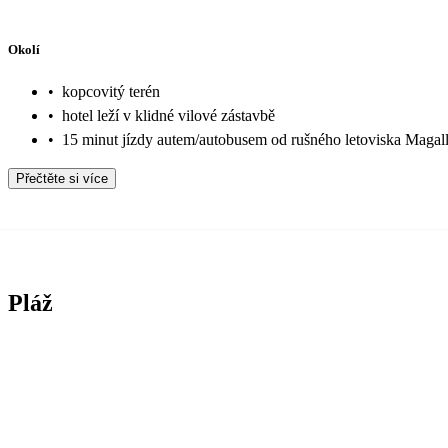
Okolí
•
kopcovitý terén
•
hotel leží v klidné vilové zástavbě
•
15 minut jízdy autem/autobusem od rušného letoviska Magal
Přečtěte si více
Pláž