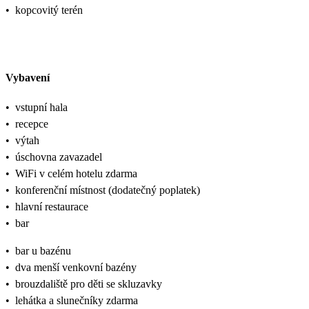
•
kopcovitý terén
Vybavení
•
vstupní hala
•
recepce
•
výtah
•
úschovna zavazadel
•
WiFi v celém hotelu zdarma
•
konferenční místnost (dodatečný poplatek)
•
hlavní restaurace
•
bar
•
bar u bazénu
•
dva menší venkovní bazény
•
brouzdaliště pro děti se skluzavky
•
lehátka a slunečníky zdarma