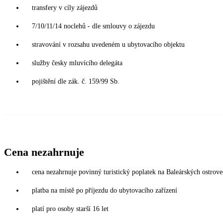
transfery v cíly zájezdů
7/10/11/14 noclehů - dle smlouvy o zájezdu
stravování v rozsahu uvedeném u ubytovacího objektu
služby česky mluvícího delegáta
pojištění dle zák. č. 159/99 Sb.
Cena nezahrnuje
cena nezahrnuje povinný turistický poplatek na Baleárských ostrov
platba na místě po příjezdu do ubytovacího zařízení
platí pro osoby starší 16 let