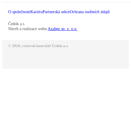
O společnosti
Kariéra
Partnerská sekce
Ochrana osobních údajů
Čedok a.s
Návrh a realizace webu
Axabee sp. z. o.o.
© 2026, cestovní kancelář Čedok a.s.