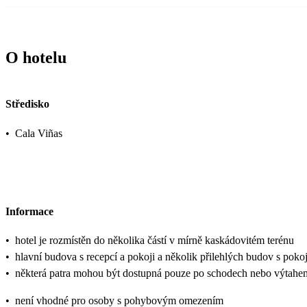
O hotelu
Středisko
•
Cala Viñas
Informace
•
hotel je rozmístěn do několika částí v mírně kaskádovitém terénu
•
hlavní budova s recepcí a pokoji a několik přilehlých budov s pokoji
•
některá patra mohou být dostupná pouze po schodech nebo výtahe
•
není vhodné pro osoby s pohybovým omezením