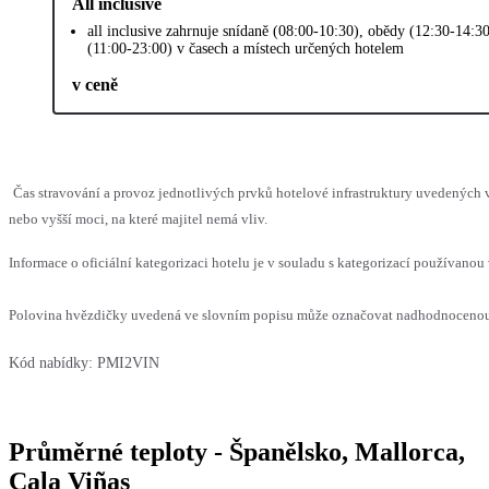
All inclusive
all inclusive zahrnuje snídaně (08:00-10:30), obědy (12:30-14:30
(11:00-23:00) v časech a místech určených hotelem
v ceně
Čas stravování a provoz jednotlivých prvků hotelové infrastruktury uvedenýc
nebo vyšší moci, na které majitel nemá vliv.
Informace o oficiální kategorizaci hotelu je v souladu s kategorizací používanou 
Polovina hvězdičky uvedená ve slovním popisu může označovat nadhodnocenou n
Kód nabídky:
PMI2VIN
Průměrné teploty - Španělsko, Mallorca,
Cala Viñas