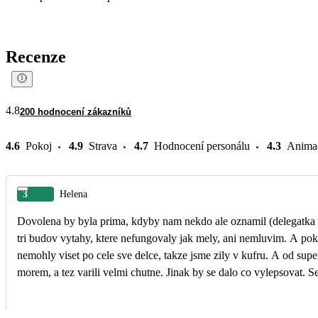
Recenze
4.8
200 hodnocení zákazníků
4.6
Pokoj
4.9
Strava
4.7
Hodnocení personálu
4.3
Anima
3
Helena
Dovolena by byla prima, kdyby nam nekdo ale oznamil (delegatka 
tri budov vytahy, ktere nefungovaly jak mely, ani nemluvim. A poko
nemohly viset po cele sve delce, takze jsme zily v kufru. A od sup
morem, a tez varili velmi chutne. Jinak by se dalo co vylepsovat. 