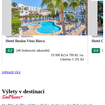
Španělsko
,
Mallorca
Španělsk
Hotel Ilusion Vista Blava
Hotel C
4.2
246 hodnocení zákazníků
4.4
98
19 990 Kč
14 799 Kč
/os.
Ušetřete
5 191 Kč
zobrazit více
Výlety v destinaci