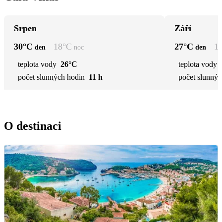
Srpen
Září
30
°C
18
°C
27
°C
1
den
noc
den
teplota vody
26°C
teplota vody
počet slunných hodin
11 h
počet slunnýc
O destinaci