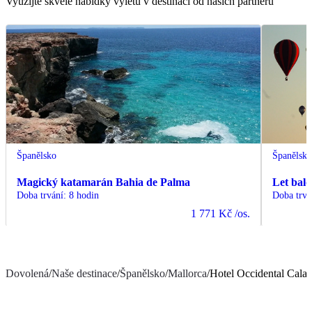
Využijte skvělé nabídky výletů v destinaci od našich partnerů
Španělsko
Španělsk
Magický katamarán Bahia de Palma
Let bal
Doba trvání
:
8 hodin
Doba trvá
1 771 Kč
/os.
Dovolená
/
Naše destinace
/
Španělsko
/
Mallorca
/
Hotel Occidental Cala 