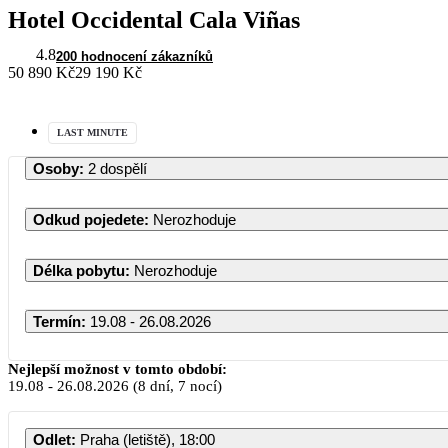
Hotel Occidental Cala Viñas
4.8
200 hodnocení zákazníků
50 890 Kč
29 190 Kč
LAST MINUTE
Osoby
:
2 dospělí
Odkud pojedete
:
Nerozhoduje
Délka pobytu
:
Nerozhoduje
Termín
:
19.08 - 26.08.2026
Nejlepší možnost v tomto období:
19.08
-
26.08.2026
(8 dní, 7 nocí)
PO
Odlet
:
Praha (letiště), 18:00