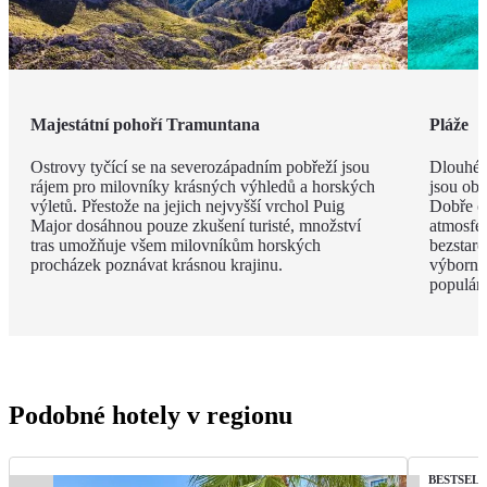
Majestátní pohoří Tramuntana
Pláže
Ostrovy tyčící se na severozápadním pobřeží jsou
Dlouhé 
rájem pro milovníky krásných výhledů a horských
jsou obk
výletů. Přestože na jejich nejvyšší vrchol Puig
Dobře o
Major dosáhnou pouze zkušení turisté, množství
atmosfé
tras umožňuje všem milovníkům horských
bezstar
procházek poznávat krásnou krajinu.
výborný
populárn
Podobné hotely v regionu
BESTSEL