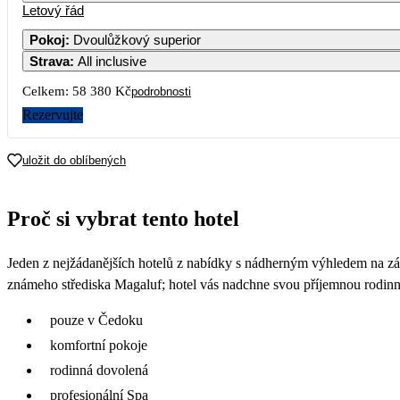
Letový řád
Pokoj
:
Dvoulůžkový superior
Strava
:
All inclusive
3
Celkem:
58 380 Kč
podrobnosti
10
Rezervujte
17
uložit do oblíbených
24
Proč si vybrat tento hotel
31
Jeden z nejžádanějších hotelů z nabídky s nádherným výhledem na záto
známeho střediska Magaluf; hotel vás nadchne svou příjemnou rodin
pouze v Čedoku
komfortní pokoje
rodinná dovolená
profesionální Spa