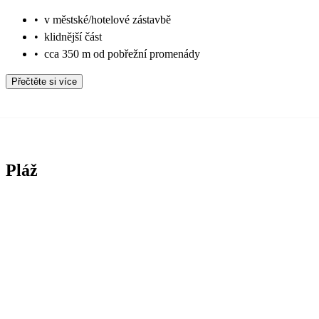
•
v městské/hotelové zástavbě
•
klidnější část
•
cca 350 m od pobřežní promenády
Přečtěte si více
Pláž