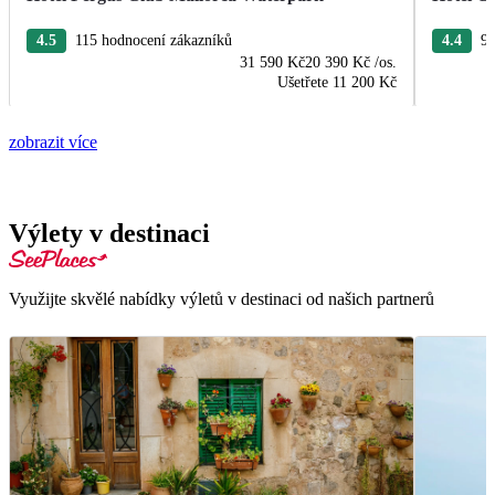
4.5
115 hodnocení zákazníků
4.4
96
31 590 Kč
20 390 Kč
/os.
Ušetřete
11 200 Kč
zobrazit více
Výlety v destinaci
Využijte skvělé nabídky výletů v destinaci od našich partnerů