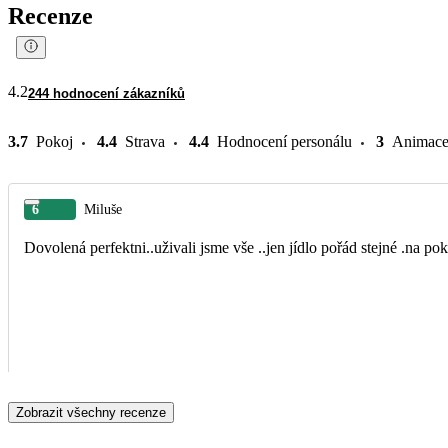
Recenze
4.2
244 hodnocení zákazníků
3.7
Pokoj
4.4
Strava
4.4
Hodnocení personálu
3
Animac
6
Miluše
Dovolená perfektni..uživali jsme vše ..jen jídlo pořád stejné .na po
Zobrazit všechny recenze