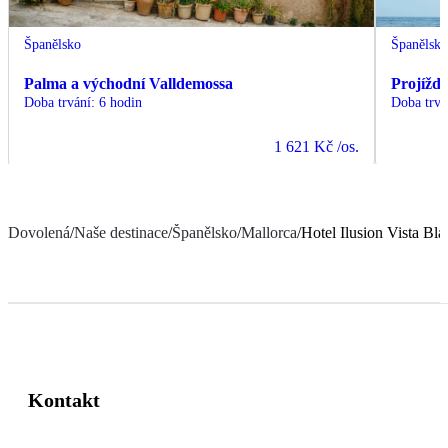
Španělsko
Španělsk
Palma a východní Valldemossa
Projížďk
Doba trvání
:
6 hodin
Doba trvá
1 621 Kč
/os.
Dovolená
/
Naše destinace
/
Španělsko
/
Mallorca
/
Hotel Ilusion Vista Bla
Kontakt