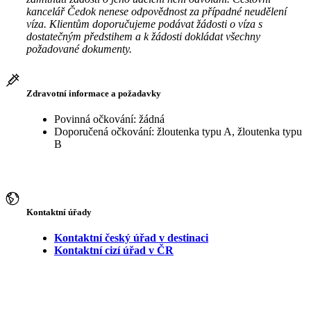
kancelář Čedok nenese odpovědnost za případné neudělení
víza. Klientům doporučujeme podávat žádosti o víza s
dostatečným předstihem a k žádosti dokládat všechny
požadované dokumenty.
Zdravotní informace a požadavky
Povinná očkování: žádná
Doporučená očkování: žloutenka typu A, žloutenka typu
B
Kontaktní úřady
Kontaktní český úřad v destinaci
Kontaktní cizí úřad v ČR