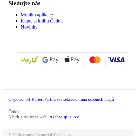
Sledujte nás
Mobilní aplikace
Kupte si knihu Čedok
Novinky
O společnosti
Kariéra
Partnerská sekce
Ochrana osobních údajů
Čedok a.s
Návrh a realizace webu
Axabee sp. z. o.o.
© 2026, cestovní kancelář Čedok a.s.