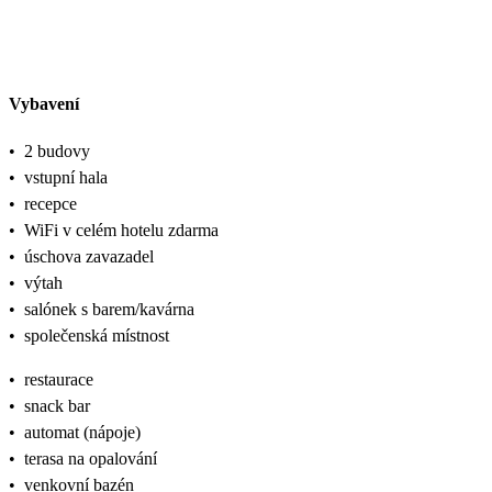
Vybavení
•
2 budovy
•
vstupní hala
•
recepce
•
WiFi v celém hotelu zdarma
•
úschova zavazadel
•
výtah
•
salónek s barem/kavárna
•
společenská místnost
•
restaurace
•
snack bar
•
automat (nápoje)
•
terasa na opalování
•
venkovní bazén