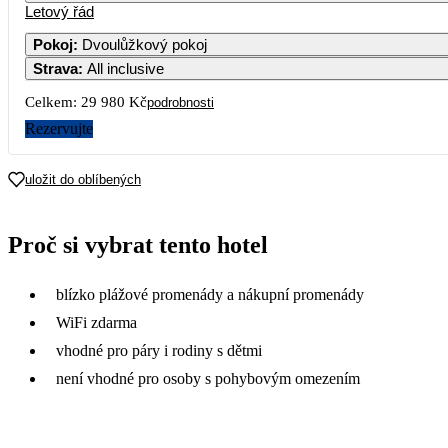
Letový řád
Pokoj
:
Dvoulůžkový pokoj
Strava
:
All inclusive
Celkem:
29 980 Kč
podrobnosti
Rezervujte
uložit do oblíbených
Proč si vybrat tento hotel
blízko plážové promenády a nákupní promenády
WiFi zdarma
vhodné pro páry i rodiny s dětmi
není vhodné pro osoby s pohybovým omezením