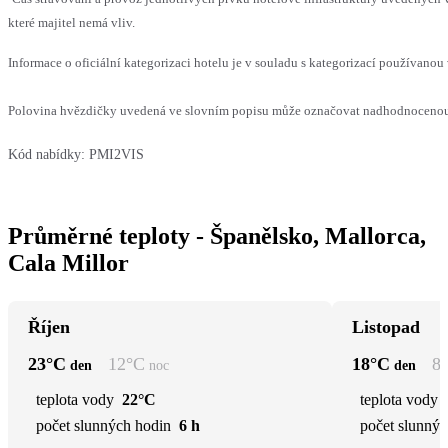
které majitel nemá vliv.
Informace o oficiální kategorizaci hotelu je v souladu s kategorizací používanou 
Polovina hvězdičky uvedená ve slovním popisu může označovat nadhodnocenou n
Kód nabídky:
PMI2VIS
Průměrné teploty - Španělsko, Mallorca,
Cala Millor
Říjen
Listopad
23
°C
12
°C
18
°C
8
den
noc
den
teplota vody
22°C
teplota vody
počet slunných hodin
6 h
počet slunnýc