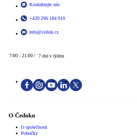
Kontaktujte nás
+420 296 184 910
info@cedok.cz
7:00 - 21:00 /
7 dní v týdnu
O Čedoku
O společnosti
Pobočky