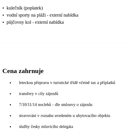
•
kulečník (poplatek)
•
vodní sporty na pláži - externí nabídka
•
půjčovny kol - externí nabídka
Cena zahrnuje
leteckou přepravu v turistické třídě včetně tax a příplatků
transfery v cíly zájezdů
7/10/11/14 noclehů - dle smlouvy o zájezdu
stravování v rozsahu uvedeném u ubytovacího objektu
služby česky mluvícího delegáta