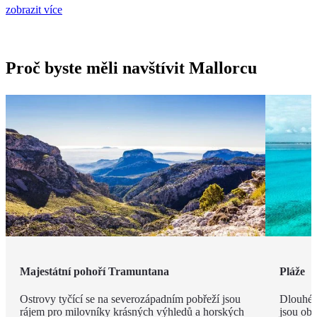
zobrazit více
Proč byste měli navštívit Mallorcu
Majestátní pohoří Tramuntana
Pláže
Ostrovy tyčící se na severozápadním pobřeží jsou
Dlouhé 
rájem pro milovníky krásných výhledů a horských
jsou obk