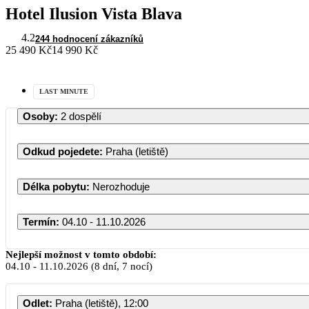
Hotel Ilusion Vista Blava
4.2
244 hodnocení zákazníků
25 490 Kč
14 990 Kč
LAST MINUTE
Osoby
:
2 dospělí
Odkud pojedete
:
Praha (letiště)
Délka pobytu
:
Nerozhoduje
Termín
:
04.10 - 11.10.2026
Nejlepší možnost v tomto období:
04.10
-
11.10.2026
(8 dní, 7 nocí)
Odlet
:
Praha (letiště), 12:00