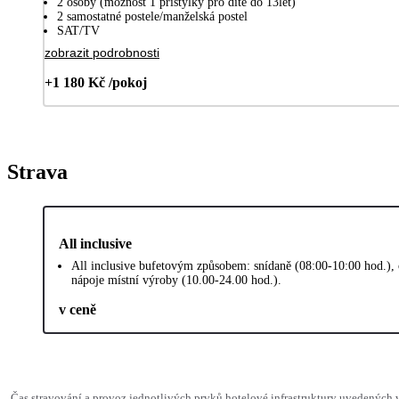
2 osoby (možnost 1 přistýlky pro dítě do 13let)
2 samostatné postele/manželská postel
SAT/TV
zobrazit podrobnosti
+1 180 Kč /pokoj
Strava
All inclusive
All inclusive bufetovým způsobem: snídaně (08:00-10:00 hod.), 
nápoje místní výroby (10.00-24.00 hod.).
v ceně
Čas stravování a provoz jednotlivých prvků hotelové infrastruktury uvedenýc