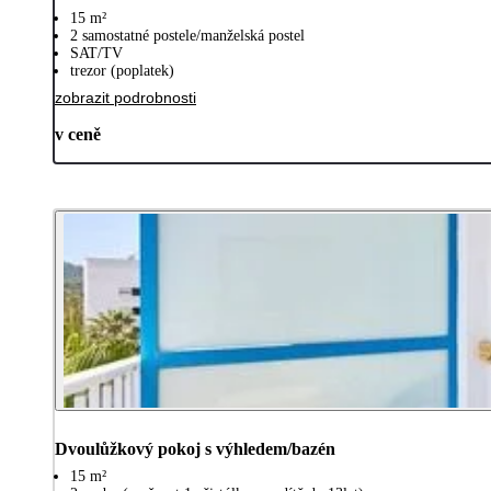
15 m²
2 samostatné postele/manželská postel
SAT/TV
trezor (poplatek)
zobrazit podrobnosti
v ceně
Dvoulůžkový pokoj s výhledem/bazén
15 m²