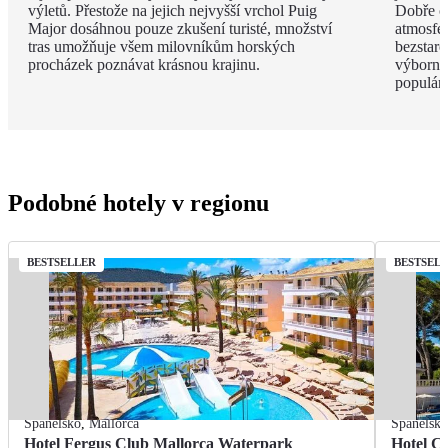
výletů. Přestože na jejich nejvyšší vrchol Puig
Dobře o
Major dosáhnou pouze zkušení turisté, množství
atmosfé
tras umožňuje všem milovníkům horských
bezstar
procházek poznávat krásnou krajinu.
výborný
populárn
Podobné hotely v regionu
BESTSELLER
BESTSEL
Španělsko
,
Mallorca
Španělsk
Hotel Fergus Club Mallorca Waterpark
Hotel C