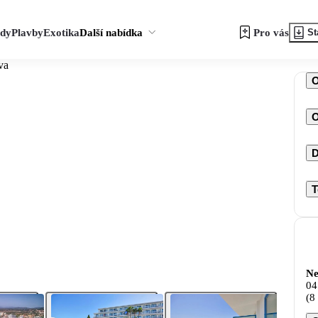
zdy
Plavby
Exotika
Další nabídka
Pro vás
St
va
O
D
T
Ne
04
(8