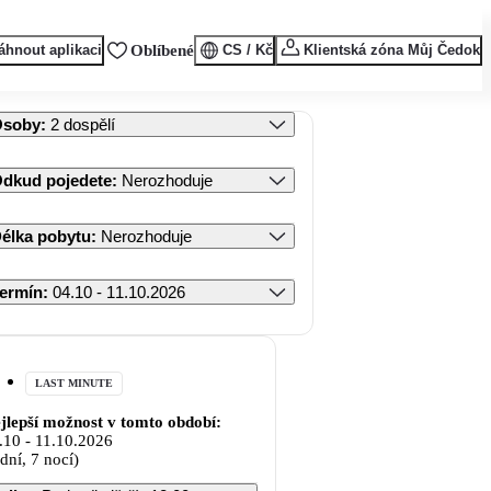
áhnout aplikaci
Oblíbené
CS / Kč
Klientská zóna Můj Čedok
Osoby
:
2 dospělí
dkud pojedete
:
Nerozhoduje
élka pobytu
:
Nerozhoduje
ermín
:
04.10 - 11.10.2026
LAST MINUTE
jlepší možnost v tomto období:
.10
-
11.10.2026
 dní, 7 nocí)