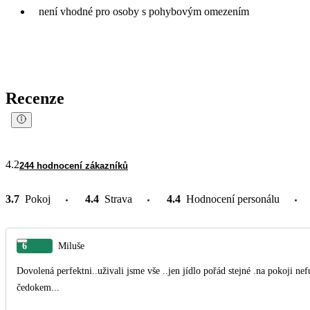
není vhodné pro osoby s pohybovým omezením
Recenze
4.2
244 hodnocení zákazníků
3.7
Pokoj
4.4
Strava
4.4
Hodnocení personálu
6
Miluše
Dovolená perfektni..uživali jsme vše ..jen jídlo pořád stejné .na pokoji nef
čedokem...