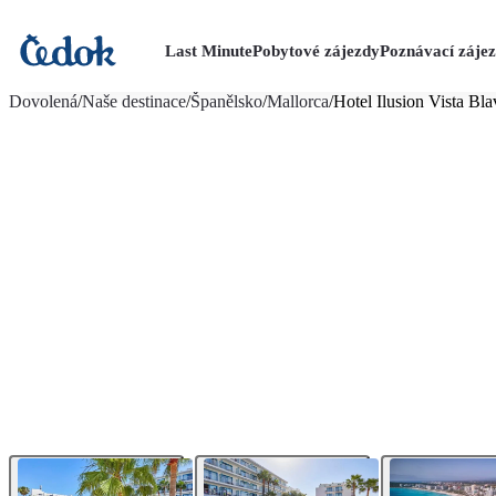
Last Minute
Pobytové zájezdy
Poznávací záje
více fotografií (23)
Dovolená
/
Naše destinace
/
Španělsko
/
Mallorca
/
Hotel Ilusion Vista Bla