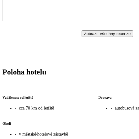
Zobrazit všechny recenze
Poloha hotelu
Vzdálenost od letiště
Doprava
•
cca 70 km od letiště
•
autobusová za
Okolí
•
v městské/hotelové zástavbě