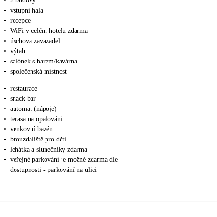
•
2 budovy
•
vstupní hala
•
recepce
•
WiFi v celém hotelu zdarma
•
úschova zavazadel
•
výtah
•
salónek s barem/kavárna
•
společenská místnost
•
restaurace
•
snack bar
•
automat (nápoje)
•
terasa na opalování
•
venkovní bazén
•
brouzdaliště pro děti
•
lehátka a slunečníky zdarma
•
veřejné parkování je možné zdarma dle
dostupnosti - parkování na ulici