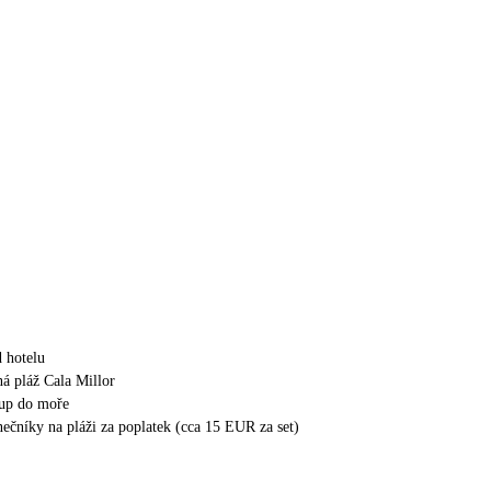
 hotelu
ná pláž Cala Millor
tup do moře
nečníky na pláži za poplatek (cca 15 EUR za set)