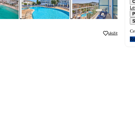
O
Le
P
S
Ce
uložit
Re