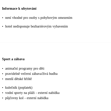
Informace k ubytování
•
není vhodné pro osoby s pohybovým omezením
•
hotel nedisponuje bezbariérovým vybavením
Sport a zábava
•
animační programy pro děti
•
pravidelně večerní zábava/živá hudba
•
menší dětské hřiště
•
kulečník (poplatek)
•
vodní sporty na pláži - externí nabídka
•
půjčovny kol - externí nabídka