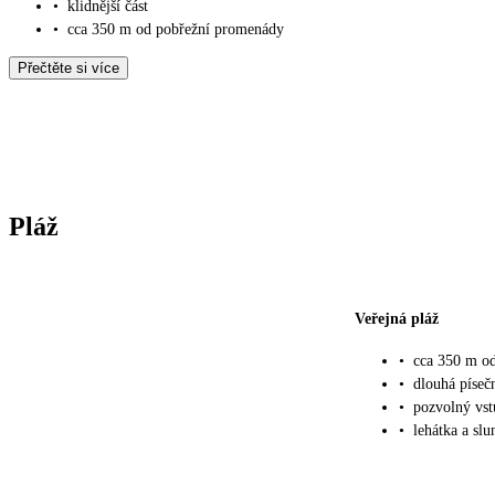
•
klidnější část
•
cca 350 m od pobřežní promenády
Přečtěte si více
Pláž
Veřejná pláž
•
cca 350 m od
•
dlouhá píseč
•
pozvolný vs
•
lehátka a slu