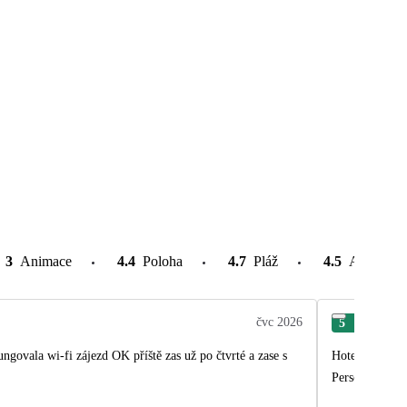
3
Animace
4.4
Poloha
4.7
Pláž
4.5
Atrakce v
čvc 2026
5
Jose
ungovala wi-fi zájezd OK příště zas už po čtvrté a zase s
Hotel umístěn 
Personál v hot