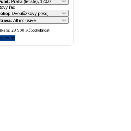
dlet
:
Praha (letiště), 12:00
tový řád
okoj
:
Dvoulůžkový pokoj
trava
:
All inclusive
lkem:
29 980 Kč
podrobnosti
zervujte