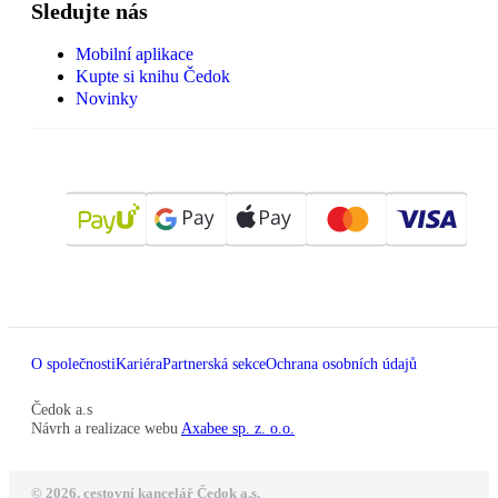
Sledujte nás
Mobilní aplikace
Kupte si knihu Čedok
Novinky
O společnosti
Kariéra
Partnerská sekce
Ochrana osobních údajů
Čedok a.s
Návrh a realizace webu
Axabee sp. z. o.o.
© 2026, cestovní kancelář Čedok a.s.