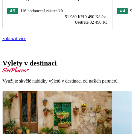
4.5
116 hodnocení zákazníků
4.4
96
51 980 Kč
19 490 Kč
/os.
Ušetřete
32 490 Kč
zobrazit více
Výlety v destinaci
Využijte skvělé nabídky výletů v destinaci od našich partnerů