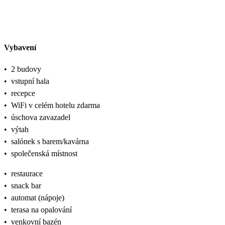
Vybavení
•
2 budovy
•
vstupní hala
•
recepce
•
WiFi v celém hotelu zdarma
•
úschova zavazadel
•
výtah
•
salónek s barem/kavárna
•
společenská místnost
•
restaurace
•
snack bar
•
automat (nápoje)
•
terasa na opalování
•
venkovní bazén