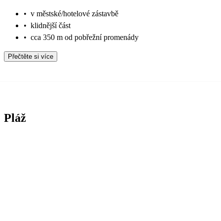
•
v městské/hotelové zástavbě
•
klidnější část
•
cca 350 m od pobřežní promenády
Přečtěte si více
Pláž