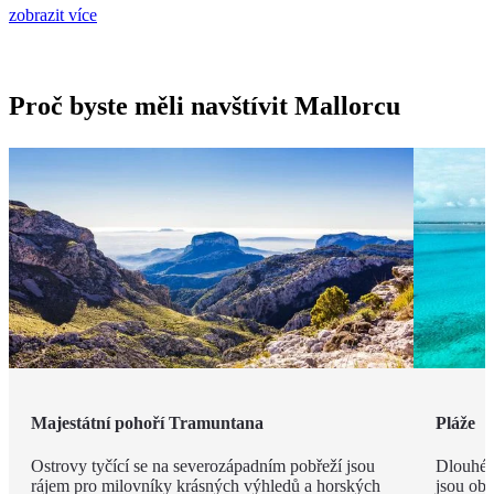
zobrazit více
Proč byste měli navštívit Mallorcu
Majestátní pohoří Tramuntana
Pláže
Ostrovy tyčící se na severozápadním pobřeží jsou
Dlouhé 
rájem pro milovníky krásných výhledů a horských
jsou obk