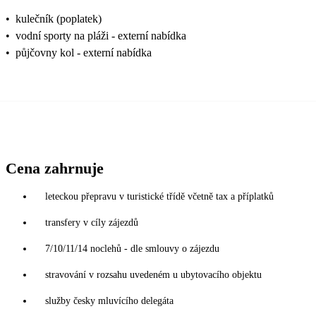
•
kulečník (poplatek)
•
vodní sporty na pláži - externí nabídka
•
půjčovny kol - externí nabídka
Cena zahrnuje
leteckou přepravu v turistické třídě včetně tax a příplatků
transfery v cíly zájezdů
7/10/11/14 noclehů - dle smlouvy o zájezdu
stravování v rozsahu uvedeném u ubytovacího objektu
služby česky mluvícího delegáta