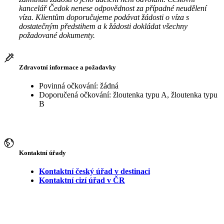
kancelář Čedok nenese odpovědnost za případné neudělení
víza. Klientům doporučujeme podávat žádosti o víza s
dostatečným předstihem a k žádosti dokládat všechny
požadované dokumenty.
Zdravotní informace a požadavky
Povinná očkování: žádná
Doporučená očkování: žloutenka typu A, žloutenka typu
B
Kontaktní úřady
Kontaktní český úřad v destinaci
Kontaktní cizí úřad v ČR