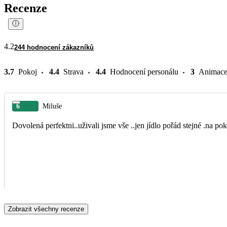
Recenze
4.2
244 hodnocení zákazníků
3.7
Pokoj
4.4
Strava
4.4
Hodnocení personálu
3
Animac
6
Miluše
Dovolená perfektni..uživali jsme vše ..jen jídlo pořád stejné .na po
Zobrazit všechny recenze