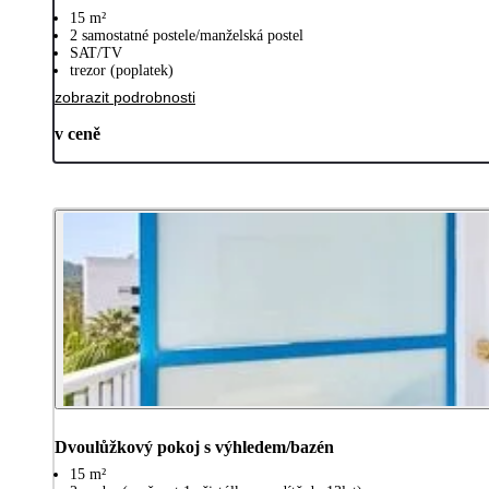
15 m²
2 samostatné postele/manželská postel
SAT/TV
trezor (poplatek)
zobrazit podrobnosti
v ceně
Dvoulůžkový pokoj s výhledem/bazén
15 m²