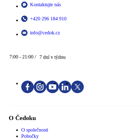
Kontaktujte nás
+420 296 184 910
info@cedok.cz
7:00 - 21:00 /
7 dní v týdnu
O Čedoku
O společnosti
Pobočky