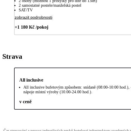
2 osoby (možnost 1 přistýlky pro dítě do 13let)
2 samostatné postele/manželská postel
SAT/TV
zobrazit podrobnosti
+1 180 Kč /pokoj
Strava
All inclusive
All inclusive bufetovým způsobem: snídaně (08:00-10:00 hod.), 
nápoje místní výroby (10.00-24.00 hod.).
v ceně
Čas stravování a provoz jednotlivých prvků hotelové infrastruktury uvedenýc