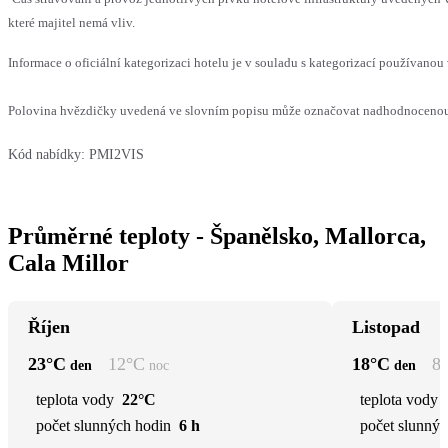
které majitel nemá vliv.
Informace o oficiální kategorizaci hotelu je v souladu s kategorizací používanou 
Polovina hvězdičky uvedená ve slovním popisu může označovat nadhodnocenou n
Kód nabídky:
PMI2VIS
Průměrné teploty - Španělsko, Mallorca,
Cala Millor
Říjen
Listopad
23
°C
12
°C
18
°C
8
den
noc
den
teplota vody
22°C
teplota vody
počet slunných hodin
6 h
počet slunnýc