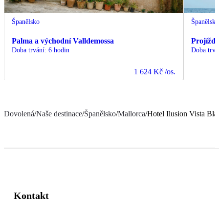
Španělsko
Španělsk
Palma a východní Valldemossa
Projížďk
Doba trvání
:
6 hodin
Doba trvá
1 624 Kč
/os.
Dovolená
/
Naše destinace
/
Španělsko
/
Mallorca
/
Hotel Ilusion Vista Bla
Kontakt