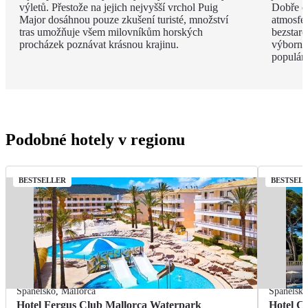
výletů. Přestože na jejich nejvyšší vrchol Puig
Dobře o
Major dosáhnou pouze zkušení turisté, množství
atmosfé
tras umožňuje všem milovníkům horských
bezstar
procházek poznávat krásnou krajinu.
výborný
populárn
Podobné hotely v regionu
BESTSELLER
BESTSEL
Španělsko
,
Mallorca
Španělsk
Hotel Fergus Club Mallorca Waterpark
Hotel C