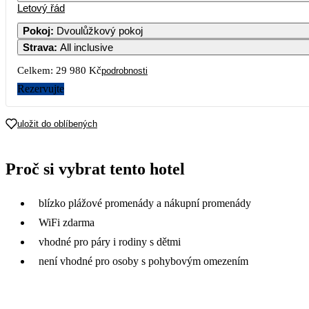
Letový řád
Pokoj
:
Dvoulůžkový pokoj
Strava
:
All inclusive
Celkem:
29 980 Kč
podrobnosti
Rezervujte
uložit do oblíbených
Proč si vybrat tento hotel
blízko plážové promenády a nákupní promenády
WiFi zdarma
vhodné pro páry i rodiny s dětmi
není vhodné pro osoby s pohybovým omezením