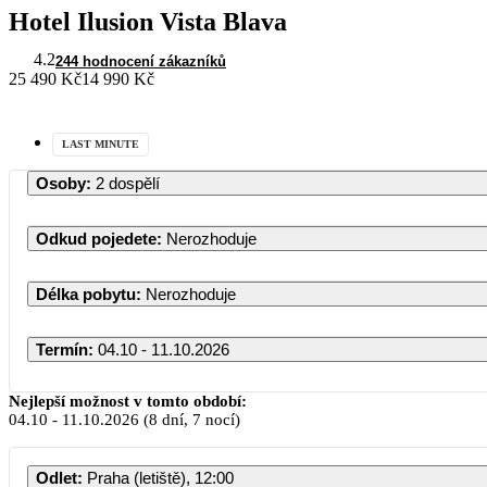
Hotel Ilusion Vista Blava
4.2
244 hodnocení zákazníků
25 490 Kč
14 990 Kč
LAST MINUTE
Osoby
:
2 dospělí
Odkud pojedete
:
Nerozhoduje
Délka pobytu
:
Nerozhoduje
Termín
:
04.10 - 11.10.2026
Nejlepší možnost v tomto období:
04.10
-
11.10.2026
(8 dní, 7 nocí)
Odlet
:
Praha (letiště), 12:00