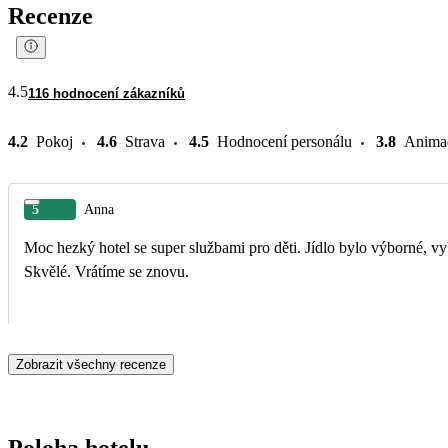
Recenze
4.5
116 hodnocení zákazníků
4.2
Pokoj
4.6
Strava
4.5
Hodnocení personálu
3.8
Anima
5
Anna
Moc hezký hotel se super službami pro děti. Jídlo bylo výborné, vyb
Skvělé. Vrátíme se znovu.
Zobrazit všechny recenze
Poloha hotelu