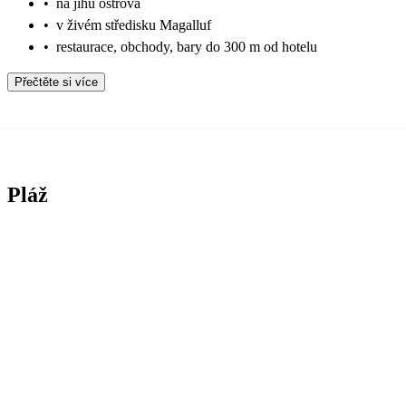
•
na jihu ostrova
•
v živém středisku Magalluf
•
restaurace, obchody, bary do 300 m od hotelu
Přečtěte si více
Pláž