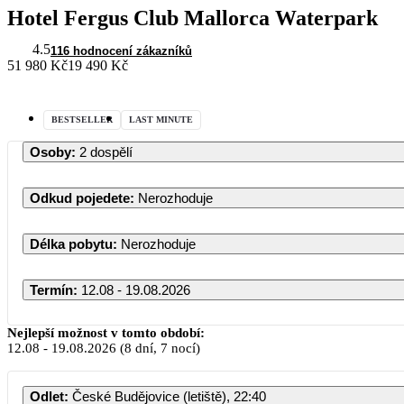
Hotel Fergus Club Mallorca Waterpark
4.5
116 hodnocení zákazníků
51 980 Kč
19 490 Kč
BESTSELLER
LAST MINUTE
Osoby
:
2 dospělí
Odkud pojedete
:
Nerozhoduje
Délka pobytu
:
Nerozhoduje
Termín
:
12.08 - 19.08.2026
Nejlepší možnost v tomto období:
12.08
-
19.08.2026
(8 dní, 7 nocí)
Odlet
:
České Budějovice (letiště), 22:40