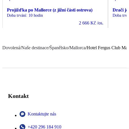
Projížďka po Mallorce (z jižní části ostrova)
Dračí je
Doba trvání
:
10 hodin
Doba trvá
2 666 Kč
/os.
Dovolená
/
Naše destinace
/
Španělsko
/
Mallorca
/
Hotel Fergus Club Mal
Kontakt
Kontaktujte nás
+420 296 184 910