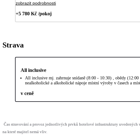
zobrazit podrobnosti
+5 780 Kč /pokoj
Strava
All inclusive
All inclusive mj. zahrnuje snídaně (8:00 - 10:30) , obědy (12:00
nealkoholické a alkoholické nápoje místní výroby v časech a mí
v ceně
Čas stravování a provoz jednotlivých prvků hotelové infrastruktury uvedenýc
na které majitel nemá vliv.