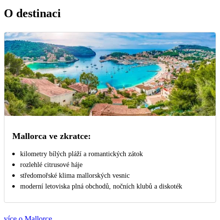
O destinaci
Mallorca ve zkratce:
kilometry bílých pláží a romantických zátok
rozlehlé citrusové háje
středomořské klima mallorských vesnic
moderní letoviska plná obchodů, nočních klubů a diskoték
více o Mallorce