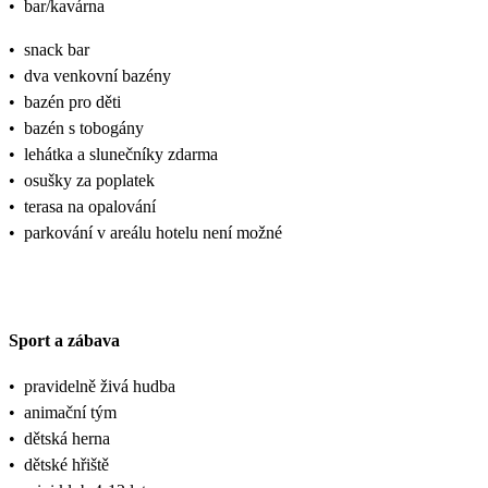
•
bar/kavárna
•
snack bar
•
dva venkovní bazény
•
bazén pro děti
•
bazén s tobogány
•
lehátka a slunečníky zdarma
•
osušky za poplatek
•
terasa na opalování
•
parkování v areálu hotelu není možné
Sport a zábava
•
pravidelně živá hudba
•
animační tým
•
dětská herna
•
dětské hřiště