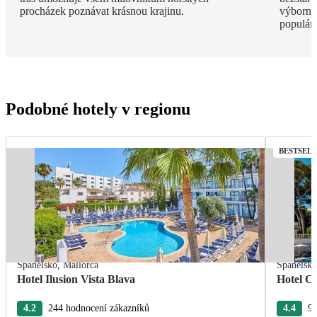
procházek poznávat krásnou krajinu.
výborný
populárn
Podobné hotely v regionu
BESTSEL
Španělsko
,
Mallorca
Španělsk
Hotel Ilusion Vista Blava
Hotel C
4.2
244 hodnocení zákazníků
4.4
96