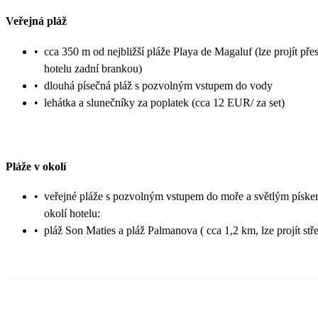
Veřejná pláž
•
cca 350 m od nejbližší pláže Playa de Magaluf (lze projít přes
hotelu zadní brankou)
•
dlouhá písečná pláž s pozvolným vstupem do vody
•
lehátka a slunečníky za poplatek (cca 12 EUR/ za set)
Pláže v okolí
•
veřejné pláže s pozvolným vstupem do moře a světlým píske
okolí hotelu:
•
pláž Son Maties a pláž Palmanova ( cca 1,2 km, lze projít st