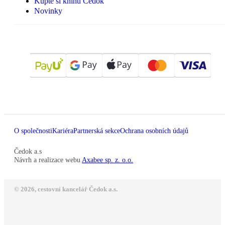
Kupte si knihu Čedok
Novinky
O společnosti
Kariéra
Partnerská sekce
Ochrana osobních údajů
Čedok a.s
Návrh a realizace webu
Axabee sp. z. o.o.
© 2026, cestovní kancelář Čedok a.s.