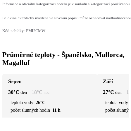
Informace o oficiální kategorizaci hotelu je v souladu s kategorizací používanou 
Polovina hvězdičky uvedená ve slovním popisu může označovat nadhodnocenou n
Kód nabídky:
PMI2CMW
Průměrné teploty - Španělsko, Mallorca,
Magalluf
Srpen
Září
30
°C
18
°C
27
°C
1
den
noc
den
teplota vody
26°C
teplota vody
počet slunných hodin
11 h
počet slunnýc