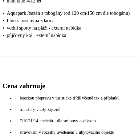
•
mini klub 4-12 let
•
Aquapark /bazén s tobogány (od 120 cm/150 cm dle tobogánu)
•
fitness posilovna zdarma
•
vodní sporty na pláži - externí nabídka
•
půjčovny kol - externí nabídka
Cena zahrnuje
leteckou přepravu v turistické třídě včetně tax a příplatků
transfery v cíly zájezdů
7/10/11/14 noclehů - dle smlouvy o zájezdu
stravování v rozsahu uvedeném u ubytovacího objektu