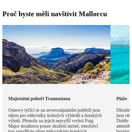
Proč byste měli navštívit Mallorcu
Majestátní pohoří Tramuntana
Pláže
Ostrovy tyčící se na severozápadním pobřeží jsou
Dlouhé 
rájem pro milovníky krásných výhledů a horských
jsou obk
výletů. Přestože na jejich nejvyšší vrchol Puig
Dobře o
Major dosáhnou pouze zkušení turisté, množství
atmosfé
tras umožňuje všem milovníkům horských
bezstar