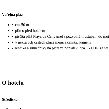
Veřejná pláž
•
cca 50 m
•
přímo před hotelem
•
písčitá pláž Playa de Canyamel s pozvolným vstupem do mo
•
v některých částech pláže menší skaliska/ kameny
•
lehátka a slunečníky na pláži za poplatek (cca 15 EUR za set
O hotelu
Středisko