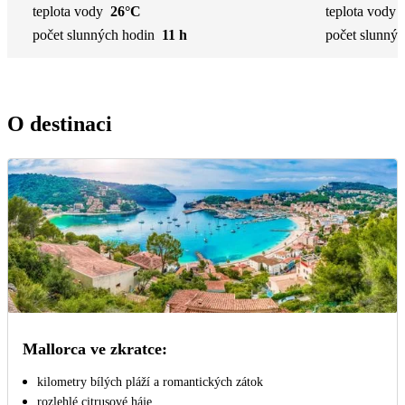
teplota vody
26°C
teplota vody
počet slunných hodin
11 h
počet slunnýc
O destinaci
Mallorca ve zkratce:
kilometry bílých pláží a romantických zátok
rozlehlé citrusové háje