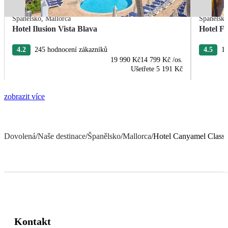
Španělsko
,
Mallorca
Španělsk
Hotel Ilusion Vista Blava
Hotel F
4.2
245 hodnocení zákazníků
4.5
11
19 990 Kč
14 799 Kč
/os.
Ušetřete
5 191 Kč
zobrazit více
Dovolená
/
Naše destinace
/
Španělsko
/
Mallorca
/
Hotel Canyamel Classi
Kontakt