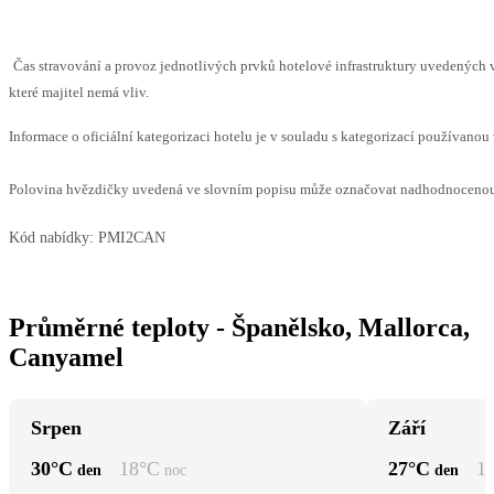
Čas stravování a provoz jednotlivých prvků hotelové infrastruktury uvedenýc
které majitel nemá vliv.
Informace o oficiální kategorizaci hotelu je v souladu s kategorizací používanou 
Polovina hvězdičky uvedená ve slovním popisu může označovat nadhodnocenou n
Kód nabídky:
PMI2CAN
Průměrné teploty - Španělsko, Mallorca,
Canyamel
Srpen
Září
30
°C
18
°C
27
°C
1
den
noc
den