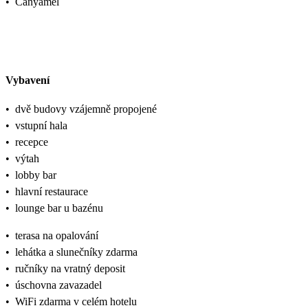
•
Canyamel
Vybavení
•
dvě budovy vzájemně propojené
•
vstupní hala
•
recepce
•
výtah
•
lobby bar
•
hlavní restaurace
•
lounge bar u bazénu
•
terasa na opalování
•
lehátka a slunečníky zdarma
•
ručníky na vratný deposit
•
úschovna zavazadel
•
WiFi zdarma v celém hotelu