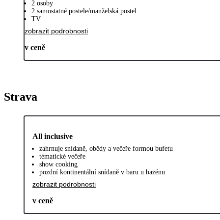
2 osoby
2 samostatné postele/manželská postel
TV
zobrazit podrobnosti
v ceně
Strava
All inclusive
zahrnuje snídaně, obědy a večeře formou bufetu
tématické večeře
show cooking
pozdní kontinentální snídaně v baru u bazénu
zobrazit podrobnosti
v ceně