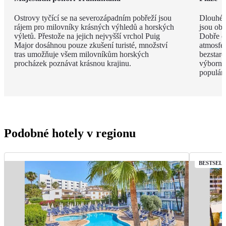
Ostrovy tyčící se na severozápadním pobřeží jsou
Dlouhé 
rájem pro milovníky krásných výhledů a horských
jsou obk
výletů. Přestože na jejich nejvyšší vrchol Puig
Dobře o
Major dosáhnou pouze zkušení turisté, množství
atmosfé
tras umožňuje všem milovníkům horských
bezstar
procházek poznávat krásnou krajinu.
výborný
populárn
Podobné hotely v regionu
BESTSEL