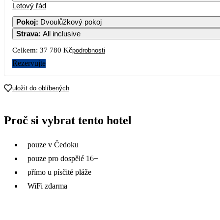
Letový řád
Pokoj
:
Dvoulůžkový pokoj
Strava
:
All inclusive
Celkem:
37 780 Kč
podrobnosti
Rezervujte
uložit do oblíbených
Proč si vybrat tento hotel
pouze v Čedoku
pouze pro dospělé 16+
přímo u písčité pláže
WiFi zdarma