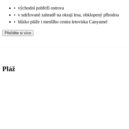
•
východní pobřeží ostrova
•
v udržované zahradě na okraji lesa, obklopený přírodou
•
blízko pláže i menšího centra letoviska Canyamel
Přečtěte si více
Pláž