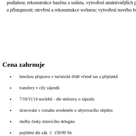
podlahou; rekonstrukce bazénu a solária, vytvoření atraktivnějších
a přístupnosti; otevření a rekonstrukce welness; vytvoření nového b
Cena zahrnuje
leteckou přepravu v turistické třídě včetně tax a příplatků
transfery v cíly zájezdů
7/10/11/14 noclehů - dle smlouvy o zájezdu
stravování v rozsahu uvedeném u ubytovacího objektu
služby česky mluvícího delegáta
pojištění dle zák. č. 159/99 Sb.