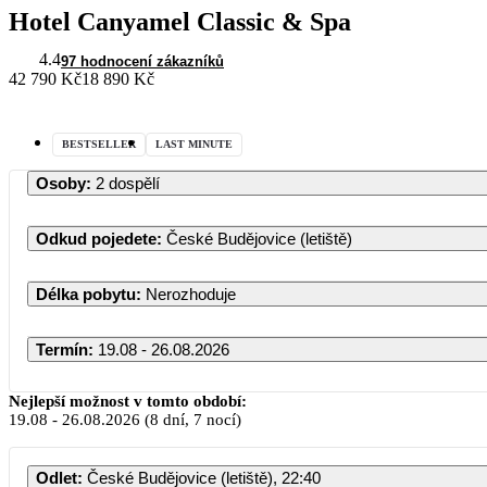
Hotel Canyamel Classic & Spa
4.4
97 hodnocení zákazníků
42 790 Kč
18 890 Kč
BESTSELLER
LAST MINUTE
Osoby
:
2 dospělí
Odkud pojedete
:
České Budějovice (letiště)
Délka pobytu
:
Nerozhoduje
Termín
:
19.08 - 26.08.2026
Nejlepší možnost v tomto období:
19.08
-
26.08.2026
(8 dní, 7 nocí)
Odlet
:
České Budějovice (letiště), 22:40