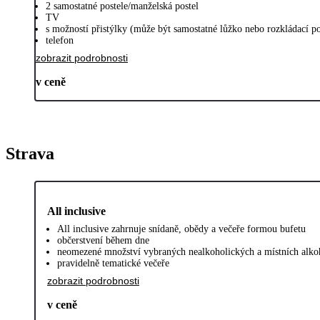
2 samostatné postele/manželská postel
TV
s možností přistýlky (může být samostatné lůžko nebo rozkládací po
telefon
zobrazit podrobnosti
v ceně
Strava
All inclusive
All inclusive zahrnuje snídaně, obědy a večeře formou bufetu
občerstvení během dne
neomezené množství vybraných nealkoholických a místních alkoh
pravidelně tematické večeře
zobrazit podrobnosti
v ceně