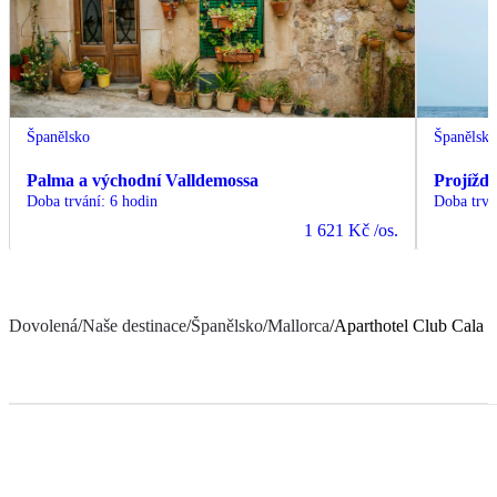
Španělsko
Španělsk
Palma a východní Valldemossa
Projížďk
Doba trvání
:
6 hodin
Doba trvá
1 621 Kč
/os.
Dovolená
/
Naše destinace
/
Španělsko
/
Mallorca
/
Aparthotel Club Cala 