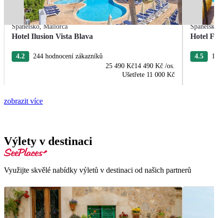
Španělsko
,
Mallorca
Španělsk
Hotel Ilusion Vista Blava
Hotel F
4.2
244 hodnocení zákazníků
4.5
11
25 490 Kč
14 490 Kč
/os.
Ušetřete
11 000 Kč
zobrazit více
Výlety v destinaci
Využijte skvělé nabídky výletů v destinaci od našich partnerů