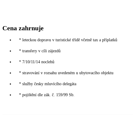
Cena zahrnuje
* leteckou dopravu v turistické třídě včetně tax a příplatků
* transfery v cíli zájezdů
* 7/10/11/14 noclehů
* stravování v rozsahu uvedeném u ubytovacího objektu
* služby česky mluvícího delegáta
* pojištění dle zák. č. 159/99 Sb.