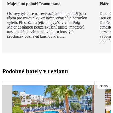
Majestátní pohoří Tramuntana
Pláže
Ostrovy tyčící se na severozápadním pobřeží jsou
Dlouhé 
rájem pro milovníky krásných výhledů a horských
jsou obk
výletů. Přestože na jejich nejvyšší vrchol Puig
Dobře o
Major dosáhnou pouze zkušení turisté, množství
atmosfé
tras umožňuje všem milovníkům horských
bezstar
procházek poznávat krásnou krajinu.
výborný
populárn
Podobné hotely v regionu
BESTSEL