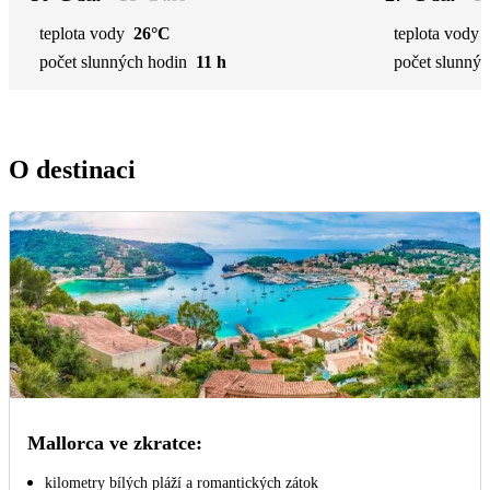
teplota vody
26°C
teplota vody
počet slunných hodin
11 h
počet slunnýc
O destinaci
Mallorca ve zkratce:
kilometry bílých pláží a romantických zátok