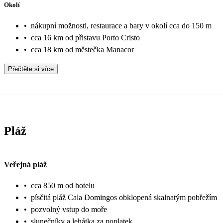
Okolí
•
nákupní možnosti, restaurace a bary v okolí cca do 150 m
•
cca 16 km od přistavu Porto Cristo
•
cca 18 km od městečka Manacor
Přečtěte si více
Pláž
Veřejná pláž
•
cca 850 m od hotelu
•
písčitá pláž Cala Domingos obklopená skalnatým pobřežím
•
pozvolný vstup do moře
•
slunečníky a lehátka za poplatek