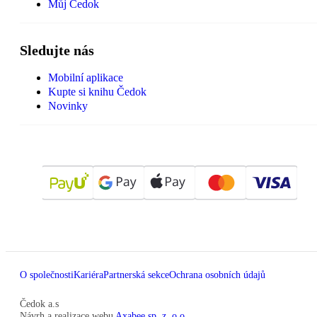
Můj Čedok
Sledujte nás
Mobilní aplikace
Kupte si knihu Čedok
Novinky
O společnosti
Kariéra
Partnerská sekce
Ochrana osobních údajů
Čedok a.s
Návrh a realizace webu
Axabee sp. z. o.o.