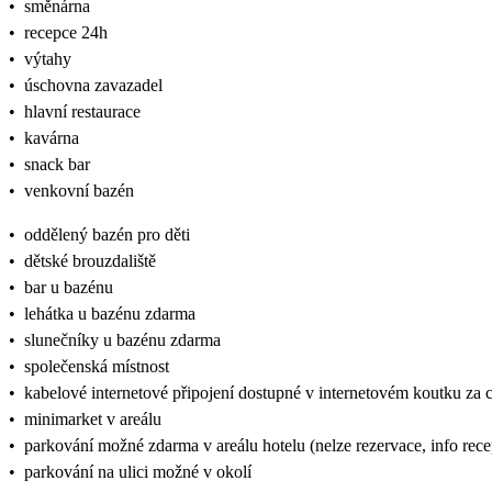
•
směnárna
•
recepce 24h
•
výtahy
•
úschovna zavazadel
•
hlavní restaurace
•
kavárna
•
snack bar
•
venkovní bazén
•
oddělený bazén pro děti
•
dětské brouzdaliště
•
bar u bazénu
•
lehátka u bazénu zdarma
•
slunečníky u bazénu zdarma
•
společenská místnost
•
kabelové internetové připojení dostupné v internetovém koutku za 
•
minimarket v areálu
•
parkování možné zdarma v areálu hotelu (nelze rezervace, info rec
•
parkování na ulici možné v okolí