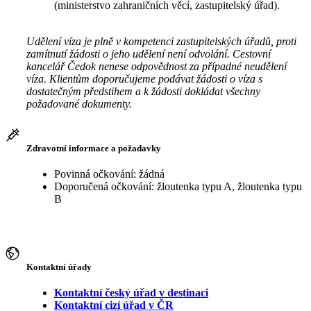
(ministerstvo zahraničních věcí, zastupitelský úřad).
Udělení víza je plně v kompetenci zastupitelských úřadů, proti
zamítnutí žádosti o jeho udělení není odvolání. Cestovní
kancelář Čedok nenese odpovědnost za případné neudělení
víza. Klientům doporučujeme podávat žádosti o víza s
dostatečným předstihem a k žádosti dokládat všechny
požadované dokumenty.
Zdravotní informace a požadavky
Povinná očkování: žádná
Doporučená očkování: žloutenka typu A, žloutenka typu
B
Kontaktní úřady
Kontaktní český úřad v destinaci
Kontaktní cizí úřad v ČR