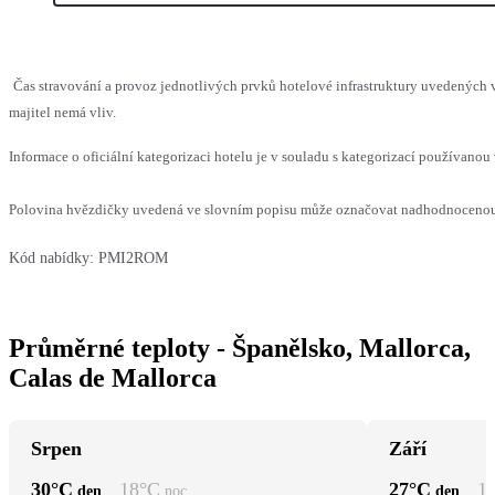
Čas stravování a provoz jednotlivých prvků hotelové infrastruktury uvedenýc
majitel nemá vliv.
Informace o oficiální kategorizaci hotelu je v souladu s kategorizací používanou 
Polovina hvězdičky uvedená ve slovním popisu může označovat nadhodnocenou n
Kód nabídky:
PMI2ROM
Průměrné teploty - Španělsko, Mallorca,
Calas de Mallorca
Srpen
Září
30
°C
18
°C
27
°C
1
den
noc
den