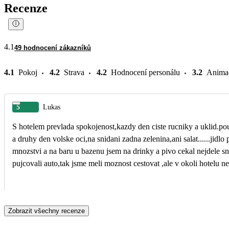
Recenze
4.1
49 hodnocení zákazníků
4.1
Pokoj
4.2
Strava
4.2
Hodnocení personálu
3.2
Anima
5
Lukas
S hotelem prevlada spokojenost,kazdy den ciste rucniky a uklid.pou
a druhy den volske oci,na snidani zadna zelenina,ani salat......jid
mnozstvi a na baru u bazenu jsem na drinky a pivo cekal nejdele sna
pujcovali auto,tak jsme meli moznost cestovat ,ale v okoli hotelu 
Zobrazit všechny recenze