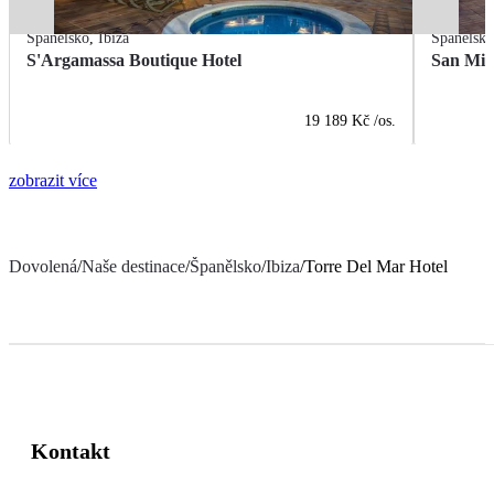
Španělsko
,
Ibiza
Španělsk
S'Argamassa Boutique Hotel
San Mig
19 189 Kč
/os.
zobrazit více
Dovolená
/
Naše destinace
/
Španělsko
/
Ibiza
/
Torre Del Mar Hotel
Kontakt