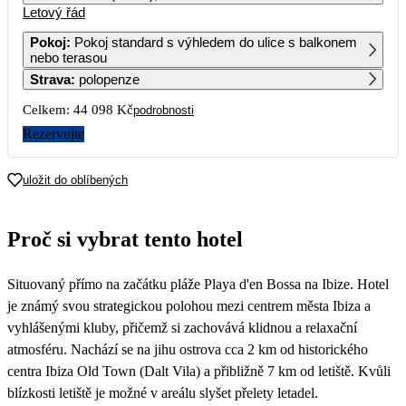
Letový řád
1
2
3
4
29 319
27 629
Pokoj
:
Pokoj standard s výhledem do ulice s balkonem
nebo terasou
5
6
7
8
9
10
11
Strava
:
polopenze
23 699
Celkem:
44 098 Kč
podrobnosti
12
13
14
15
16
17
18
24 449
26 869
24 729
22 939
22 299
22 049
Rezervujte
19
20
21
22
23
24
25
uložit do oblíbených
26
27
28
29
30
31
Proč si vybrat tento hotel
Situovaný přímo na začátku pláže Playa d'en Bossa na Ibize. Hotel
je známý svou strategickou polohou mezi centrem města Ibiza a
vyhlášenými kluby, přičemž si zachovává klidnou a relaxační
atmosféru. Nachází se na jihu ostrova cca 2 km od historického
centra Ibiza Old Town (Dalt Vila) a přibližně 7 km od letiště. Kvůli
blízkosti letiště je možné v areálu slyšet přelety letadel.