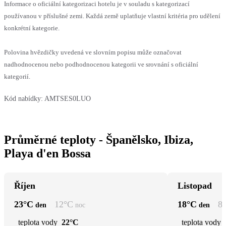
Informace o oficiální kategorizaci hotelu je v souladu s kategorizací
používanou v příslušné zemi. Každá země uplatňuje vlastní kritéria pro udělení
konkrétní kategorie.
Polovina hvězdičky uvedená ve slovním popisu může označovat
nadhodnocenou nebo podhodnocenou kategorii ve srovnání s oficiální
kategorií.
Kód nabídky:
AMTSES0LUO
Průměrné teploty - Španělsko, Ibiza,
Playa d'en Bossa
Říjen
Listopad
23
°C
12
°C
18
°C
8
den
noc
den
teplota vody
22°C
teplota vody