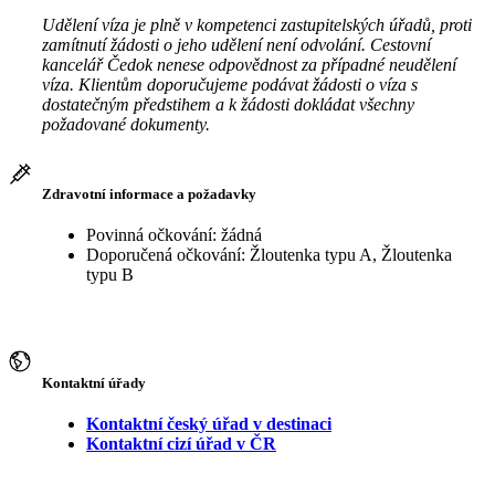
Udělení víza je plně v kompetenci zastupitelských úřadů, proti
zamítnutí žádosti o jeho udělení není odvolání. Cestovní
kancelář Čedok nenese odpovědnost za případné neudělení
víza. Klientům doporučujeme podávat žádosti o víza s
dostatečným předstihem a k žádosti dokládat všechny
požadované dokumenty.
Zdravotní informace a požadavky
Povinná očkování: žádná
Doporučená očkování: Žloutenka typu A, Žloutenka
typu B
Kontaktní úřady
Kontaktní český úřad v destinaci
Kontaktní cizí úřad v ČR