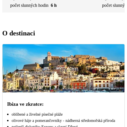
počet slunných hodin
6 h
počet slunnýc
O destinaci
Ibiza ve zkratce:
oblíbené a živelné písečné pláže
olivové háje a pomerančovníky - nádherná středomořská příroda
nejlepší diskotéky Evropy a slavní DJové