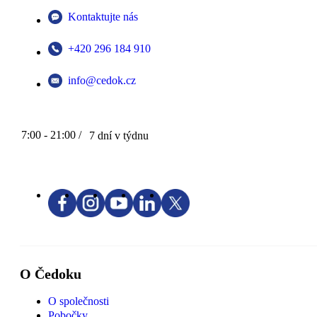
Kontaktujte nás
+420 296 184 910
info@cedok.cz
7:00 - 21:00 /
7 dní v týdnu
O Čedoku
O společnosti
Pobočky