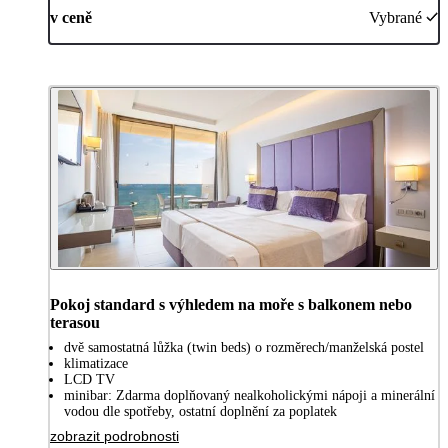
v ceně
Vybrané
Pokoj standard s výhledem na moře s balkonem nebo
terasou
dvě samostatná lůžka (twin beds) o rozměrech/manželská postel
klimatizace
LCD TV
minibar: Zdarma doplňovaný nealkoholickými nápoji a minerální
vodou dle spotřeby, ostatní doplnění za poplatek
zobrazit podrobnosti