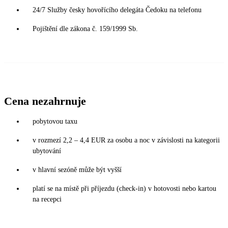
24/7 Služby česky hovořícího delegáta Čedoku na telefonu
Pojištění dle zákona č. 159/1999 Sb.
Cena nezahrnuje
pobytovou taxu
v rozmezí 2,2 – 4,4 EUR za osobu a noc v závislosti na kategorii
ubytování
v hlavní sezóně může být vyšší
platí se na místě při příjezdu (check-in) v hotovosti nebo kartou
na recepci