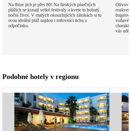
Na Ibize jich je přes 80! Na širokých písečných
Olivové
plážích se konají velké festivaly a kvete tu bohatý
rozkvet
noční život. V malých okouzlujících zátokách si tu
bugenvil
svou ideální pláž najdou i milovníci ticha a
voňavé 
odpočinku.
charakte
vás uděl
Podobné hotely v regionu