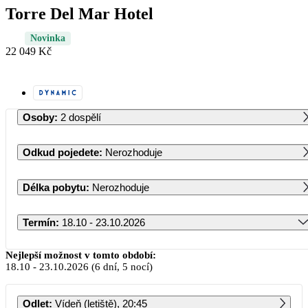
Torre Del Mar Hotel
Novinka
22 049 Kč
Osoby
:
2 dospělí
Odkud pojedete
:
Nerozhoduje
Délka pobytu
:
Nerozhoduje
Termín
:
18.10 - 23.10.2026
Říjen 2026
Nejlepší možnost v tomto období:
18.10
-
23.10.2026
(6 dní, 5 nocí)
PO
ÚT
ST
ČT
PÁ
SO
NE
Odlet
:
Vídeň (letiště), 20:45