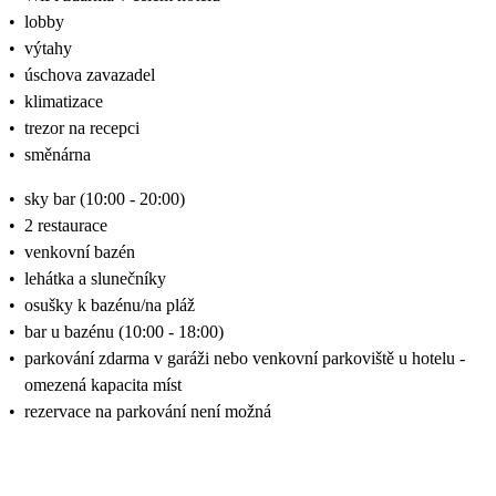
•
lobby
•
výtahy
•
úschova zavazadel
•
klimatizace
•
trezor na recepci
•
směnárna
•
sky bar (10:00 - 20:00)
•
2 restaurace
•
venkovní bazén
•
lehátka a slunečníky
•
osušky k bazénu/na pláž
•
bar u bazénu (10:00 - 18:00)
•
parkování zdarma v garáži nebo venkovní parkoviště u hotelu -
omezená kapacita míst
•
rezervace na parkování není možná