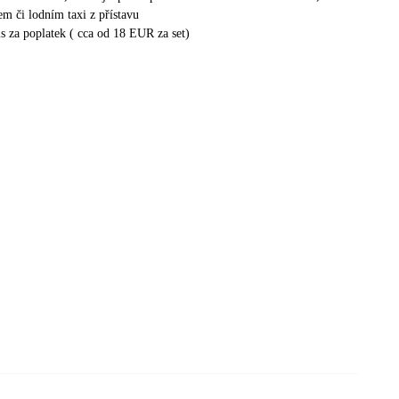
em či lodním taxi z přístavu
is za poplatek ( cca od 18 EUR za set)