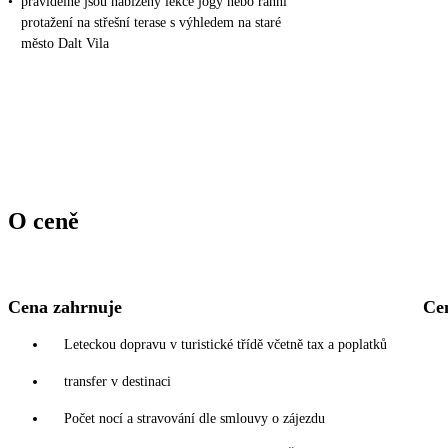
•
pravidelně jsou nabízeny lekce jógy nebo ranní
protažení na střešní terase s výhledem na staré
město Dalt Vila
O ceně
Cena zahrnuje
Ce
Leteckou dopravu v turistické třídě včetně tax a poplatků
transfer v destinaci
Počet nocí a stravování dle smlouvy o zájezdu