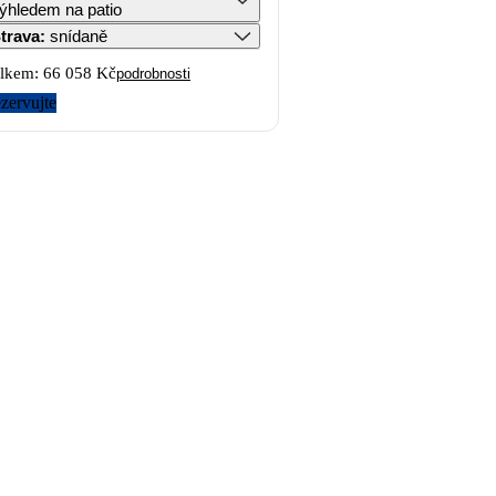
ýhledem na patio
trava
:
snídaně
lkem:
66 058 Kč
podrobnosti
zervujte