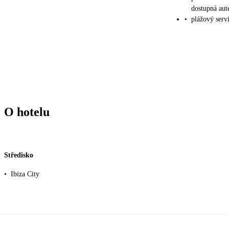
dostupná aut
•
plážový serv
O hotelu
Středisko
•
Ibiza City