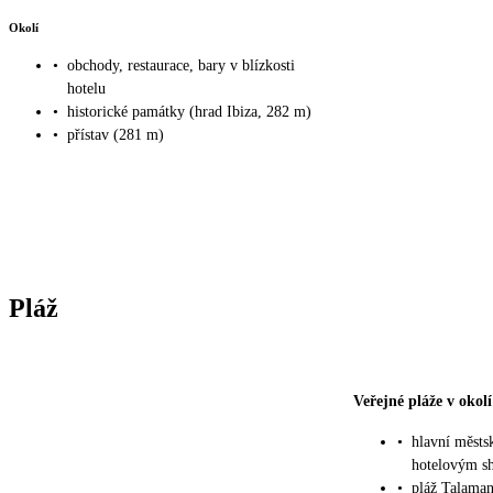
Okolí
•
obchody, restaurace, bary v blízkosti
hotelu
•
historické památky (hrad Ibiza, 282 m)
•
přístav (281 m)
Pláž
Veřejné pláže v okolí
•
hlavní městs
hotelovým sh
•
pláž Talaman