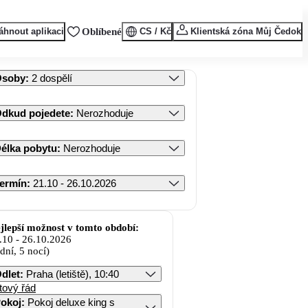
áhnout aplikaci
Oblíbené
CS / Kč
Klientská zóna Můj Čedok
Osoby
:
2 dospělí
dkud pojedete
:
Nerozhoduje
élka pobytu
:
Nerozhoduje
ermín
:
21.10 - 26.10.2026
jlepší možnost v tomto období:
.10
-
26.10.2026
 dní, 5 nocí)
dlet
:
Praha (letiště), 10:40
tový řád
okoj
:
Pokoj deluxe king s