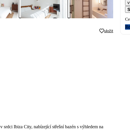
v
S
Ce
Re
uložit
 srdci Ibiza City, nabízející střešní bazén s výhledem na