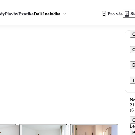
zdy
Plavby
Exotika
Další nabídka
Pro vás
St
O
D
T
Ne
21
(6
O
Le
P