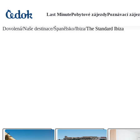
Last Minute
Pobytové zájezdy
Poznávací záje
více fotografií (16)
Dovolená
/
Naše destinace
/
Španělsko
/
Ibiza
/
The Standard Ibiza