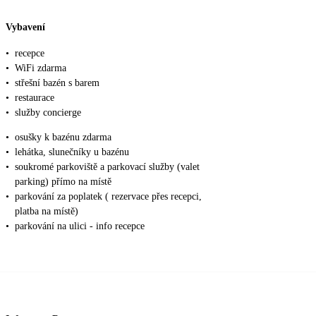
Vybavení
•
recepce
•
WiFi zdarma
•
střešní bazén s barem
•
restaurace
•
služby concierge
•
osušky k bazénu zdarma
•
lehátka, slunečníky u bazénu
•
soukromé parkoviště a parkovací služby (valet
parking) přímo na místě
•
parkování za poplatek ( rezervace přes recepci,
platba na místě)
•
parkování na ulici - info recepce