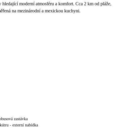
áry hledající moderní atmosféru a komfort. Cca 2 km od pláže,
měřená na mezinárodní a mexickou kuchyni.
obusová zastávka
kútru - externí nabídka