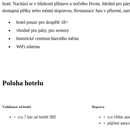
hrad. Nachází se v blízkosti přístavu a nočního života. Ideální pro p
dostupná pěšky nebo místní dopravou. Restaurace Jara v přízemí, za
hotel pouze pro dospělé 18+
vhodné pro páry, pro seniory
historické centrum hlavního města
WiFi zdarma
Poloha hotelu
Vzdálenost od letiště
Doprava
•
cca 7 km od letiště IBZ
•
cca 160m aut
•
půjčení auta/s