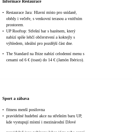
Informace Restaurace
•
Restaurace Jara: Hlavní místo pro snídaně,
obědy i večeře, s venkovní terasou a vnitřním
prostorem.
•
UP Rooftop: Střešní bar s bazénem, který
nabízí spíše lehčí občerstvení a koktejly s
výhledem, ideální pro pozdější část dne.
•
The Standard na Ibize nabízí celodenní menu s
cenami od 6 € (toast) do 14 € (Jamón Ibérico).
Sport a zábava
•
fitness menší posilovna
•
pravidelné hudební akce na střešním baru UP,
kde vystupují místní i mezinárodní DJové