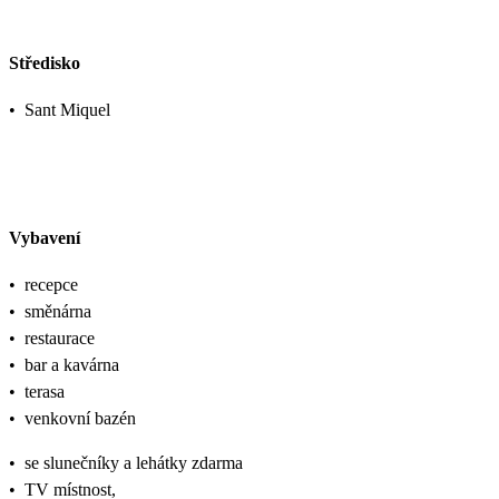
Středisko
•
Sant Miquel
Vybavení
•
recepce
•
směnárna
•
restaurace
•
bar a kavárna
•
terasa
•
venkovní bazén
•
se slunečníky a lehátky zdarma
•
TV místnost,