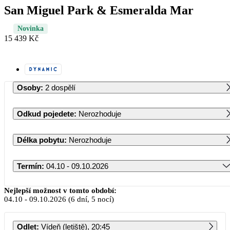
San Miguel Park & Esmeralda Mar
Novinka
15 439 Kč
Osoby
:
2 dospělí
Odkud pojedete
:
Nerozhoduje
Délka pobytu
:
Nerozhoduje
Termín
:
04.10 - 09.10.2026
Říjen 2026
Nejlepší možnost v tomto období:
04.10
-
09.10.2026
(6 dní, 5 nocí)
PO
ÚT
ST
ČT
PÁ
SO
NE
Odlet
:
Vídeň (letiště), 20:45