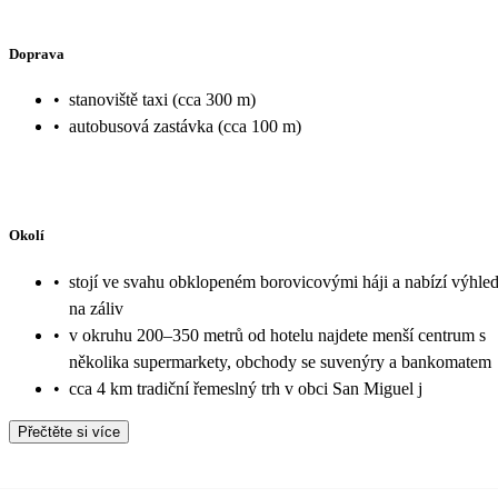
Doprava
•
stanoviště taxi (cca 300 m)
•
autobusová zastávka (cca 100 m)
Okolí
•
stojí ve svahu obklopeném borovicovými háji a nabízí výhle
na záliv
•
v okruhu 200–350 metrů od hotelu najdete menší centrum s
několika supermarkety, obchody se suvenýry a bankomatem
•
cca 4 km tradiční řemeslný trh v obci San Miguel j
Přečtěte si více