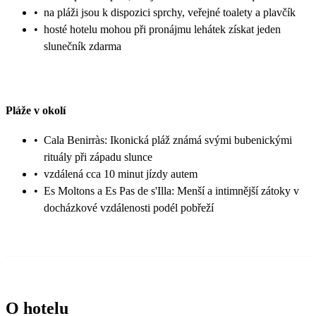
•
na pláži jsou k dispozici sprchy, veřejné toalety a plavčík
•
hosté hotelu mohou při pronájmu lehátek získat jeden
slunečník zdarma
Pláže v okolí
•
Cala Benirràs: Ikonická pláž známá svými bubenickými
rituály při západu slunce
•
vzdálená cca 10 minut jízdy autem
•
Es Moltons a Es Pas de s'Illa: Menší a intimnější zátoky v
docházkové vzdálenosti podél pobřeží
O hotelu