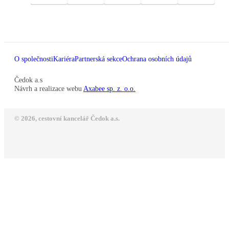
O společnosti
Kariéra
Partnerská sekce
Ochrana osobních údajů
Čedok a.s
Návrh a realizace webu
Axabee sp. z. o.o.
© 2026, cestovní kancelář Čedok a.s.