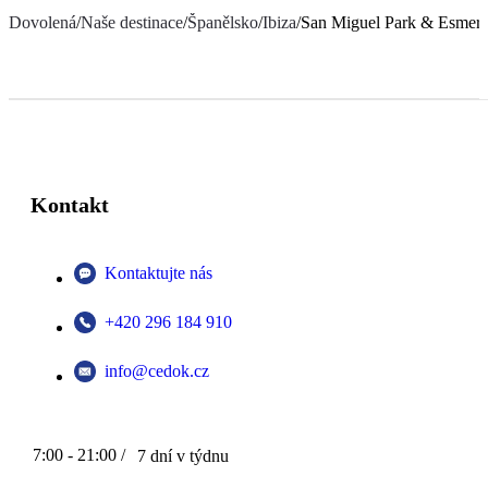
Dovolená
/
Naše destinace
/
Španělsko
/
Ibiza
/
San Miguel Park & Esmera
Kontakt
Kontaktujte nás
+420 296 184 910
info@cedok.cz
7:00 - 21:00 /
7 dní v týdnu