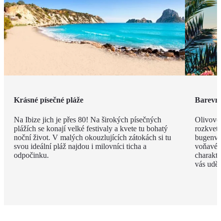
Krásné písečné pláže
Barevná
Na Ibize jich je přes 80! Na širokých písečných
Olivové
plážích se konají velké festivaly a kvete tu bohatý
rozkvet
noční život. V malých okouzlujících zátokách si tu
bugenvil
svou ideální pláž najdou i milovníci ticha a
voňavé 
odpočinku.
charakte
vás uděl