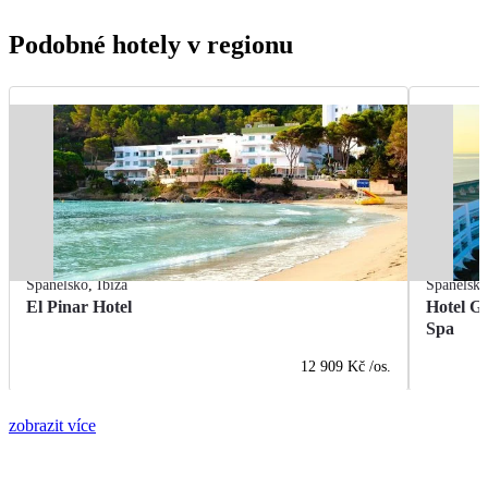
Podobné hotely v regionu
Španělsko
,
Ibiza
Španělsk
El Pinar Hotel
Hotel G
Spa
12 909 Kč
/os.
zobrazit více