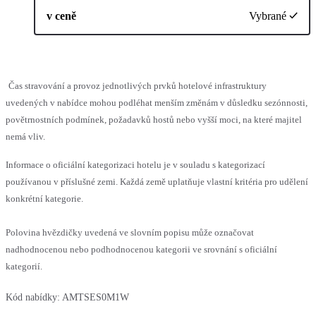
v ceně
Vybrané
Čas stravování a provoz jednotlivých prvků hotelové infrastruktury
uvedených v nabídce mohou podléhat menším změnám v důsledku sezónnosti,
povětrnostních podmínek, požadavků hostů nebo vyšší moci, na které majitel
nemá vliv.
Informace o oficiální kategorizaci hotelu je v souladu s kategorizací
používanou v příslušné zemi. Každá země uplatňuje vlastní kritéria pro udělení
konkrétní kategorie.
Polovina hvězdičky uvedená ve slovním popisu může označovat
nadhodnocenou nebo podhodnocenou kategorii ve srovnání s oficiální
kategorií.
Kód nabídky:
AMTSES0M1W