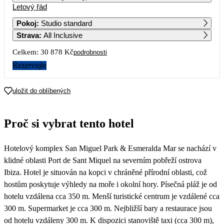
Letový řád
1
2
3
4
20 569
18 689
17 759
15 439
Pokoj
:
Studio standard
Strava
:
All Inclusive
5
6
7
8
9
10
11
17 599
18 079
16 389
16 289
16 059
15 649
Celkem:
30 878 Kč
podrobnosti
12
13
14
15
16
17
18
Rezervujte
15 209
19
20
21
22
23
24
25
uložit do oblíbených
27 159
29 549
27 459
26
27
28
29
30
31
Proč si vybrat tento hotel
Hotelový komplex San Miguel Park & Esmeralda Mar se nachází v
klidné oblasti Port de Sant Miquel na severním pobřeží ostrova
Ibiza. Hotel je situován na kopci v chráněné přírodní oblasti, což
hostům poskytuje výhledy na moře i okolní hory. Písečná pláž je od
hotelu vzdálena cca 350 m. Menší turistické centrum je vzdálené cca
300 m. Supermarket je cca 300 m. Nejbližší bary a restaurace jsou
od hotelu vzdáleny 300 m. K dispozici stanoviště taxi (cca 300 m),