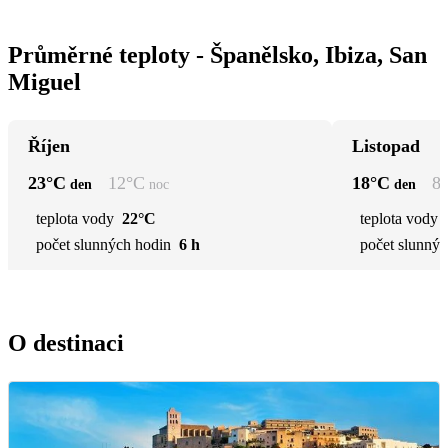
Průměrné teploty - Španělsko, Ibiza, San
Miguel
Říjen
Listopad
23
°C
12
°C
18
°C
8
den
noc
den
teplota vody
22°C
teplota vody
počet slunných hodin
6 h
počet slunnýc
O destinaci