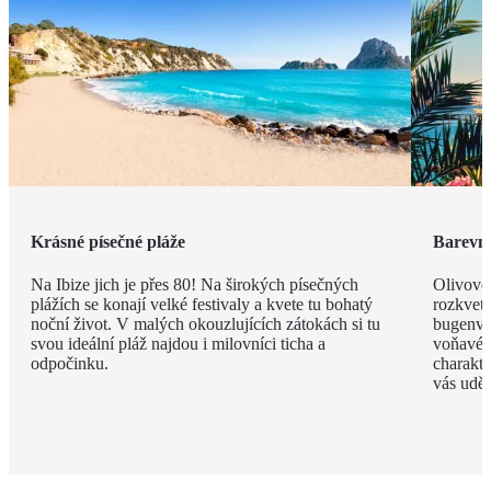
Krásné písečné pláže
Barevná
Na Ibize jich je přes 80! Na širokých písečných
Olivové
plážích se konají velké festivaly a kvete tu bohatý
rozkvet
noční život. V malých okouzlujících zátokách si tu
bugenvil
svou ideální pláž najdou i milovníci ticha a
voňavé 
odpočinku.
charakte
vás uděl