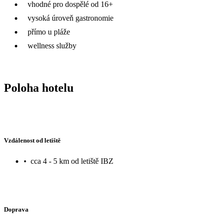
vhodné pro dospělé od 16+
vysoká úroveň gastronomie
přímo u pláže
wellness služby
Poloha hotelu
Vzdálenost od letiště
•
cca 4 - 5 km od letiště IBZ
Doprava