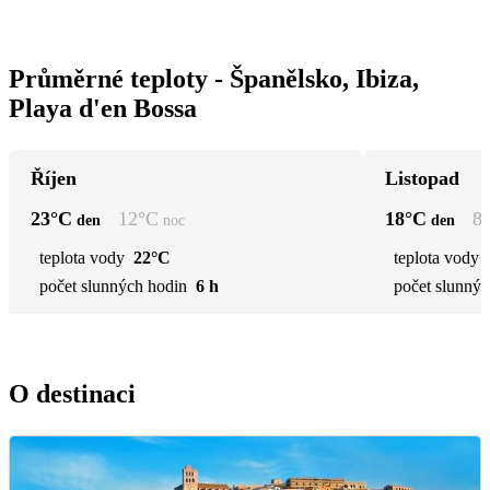
Průměrné teploty - Španělsko, Ibiza,
Playa d'en Bossa
Říjen
Listopad
23
°C
12
°C
18
°C
8
den
noc
den
teplota vody
22°C
teplota vody
počet slunných hodin
6 h
počet slunnýc
O destinaci