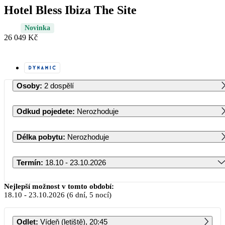
Hotel Bless Ibiza The Site
Novinka
26 049 Kč
Osoby
:
2 dospělí
Odkud pojedete
:
Nerozhoduje
Délka pobytu
:
Nerozhoduje
Termín
:
18.10 - 23.10.2026
Říjen 2026
Nejlepší možnost v tomto období:
18.10
-
23.10.2026
(6 dní, 5 nocí)
PO
ÚT
ST
ČT
PÁ
SO
NE
Odlet
:
Vídeň (letiště), 20:45