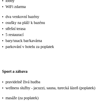
•
lobby
•
WiFi zdarma
•
dva venkovní bazény
•
osušky na pláž/ k bazénu
•
střešní terasa
•
5 restaurací
•
bary/snack bar/kavárna
•
parkování v hotelu za poplatek
Sport a zábava
•
pravidelně živá hudba
•
wellness služby - jacuzzi, sauna, turecká lázeň (poplatek)
•
masáže (za poplatek)