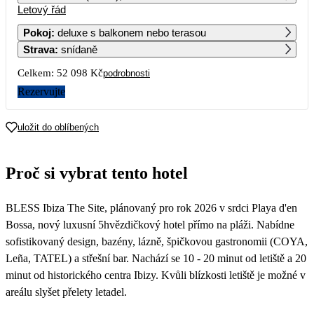
Letový řád
1
2
3
4
53 499
46 939
34 599
33 049
Pokoj
:
deluxe s balkonem nebo terasou
Strava
:
snídaně
5
6
7
8
9
10
11
38 349
42 339
37 169
37 739
32 039
29 209
Celkem:
52 098 Kč
podrobnosti
12
13
14
15
16
17
18
Rezervujte
29 079
31 029
26 539
25 889
25 679
26 049
19
20
21
22
23
24
25
uložit do oblíbených
26
27
28
29
30
31
Proč si vybrat tento hotel
BLESS Ibiza The Site, plánovaný pro rok 2026 v srdci Playa d'en
Bossa, nový luxusní 5hvězdičkový hotel přímo na pláži. Nabídne
sofistikovaný design, bazény, lázně, špičkovou gastronomii (COYA,
Leña, TATEL) a střešní bar. Nachází se 10 - 20 minut od letiště a 20
minut od historického centra Ibizy. Kvůli blízkosti letiště je možné v
areálu slyšet přelety letadel.