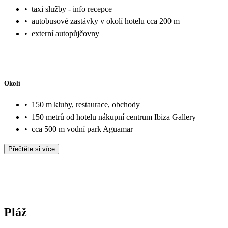
•
taxi služby - info recepce
•
autobusové zastávky v okolí hotelu cca 200 m
•
externí autopůjčovny
Okolí
•
150 m kluby, restaurace, obchody
•
150 metrů od hotelu nákupní centrum Ibiza Gallery
•
cca 500 m vodní park Aguamar
Přečtěte si více
Pláž