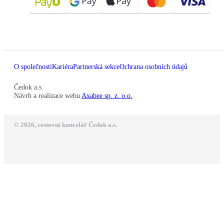
O společnosti
Kariéra
Partnerská sekce
Ochrana osobních údajů
Čedok a.s
Návrh a realizace webu
Axabee sp. z. o.o.
© 2026, cestovní kancelář Čedok a.s.