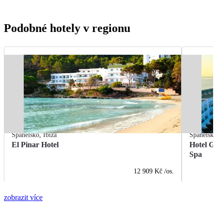
Podobné hotely v regionu
Španělsko
,
Ibiza
Španělsk
El Pinar Hotel
Hotel G
Spa
12 909 Kč
/os.
zobrazit více