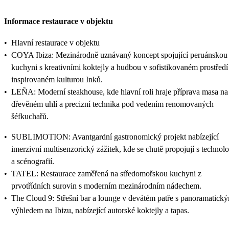
Informace restaurace v objektu
•
Hlavní restaurace v objektu
•
COYA Ibiza: Mezinárodně uznávaný koncept spojující peruánskou
kuchyni s kreativními koktejly a hudbou v sofistikovaném prostředí
inspirovaném kulturou Inků.
•
LEÑA: Moderní steakhouse, kde hlavní roli hraje příprava masa na
dřevěném uhlí a precizní technika pod vedením renomovaných
šéfkuchařů.
•
SUBLIMOTION: Avantgardní gastronomický projekt nabízející
imerzivní multisenzorický zážitek, kde se chutě propojují s technolo
a scénografií.
•
TATEL: Restaurace zaměřená na středomořskou kuchyni z
prvotřídních surovin s moderním mezinárodním nádechem.
•
The Cloud 9: Střešní bar a lounge v devátém patře s panoramatick
výhledem na Ibizu, nabízející autorské koktejly a tapas.