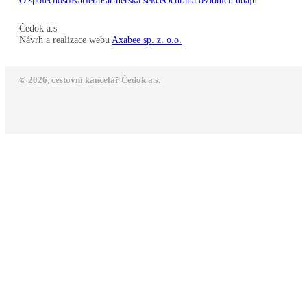
O společnosti
Kariéra
Partnerská sekce
Ochrana osobních údajů
Čedok a.s
Návrh a realizace webu
Axabee sp. z. o.o.
© 2026, cestovní kancelář Čedok a.s.