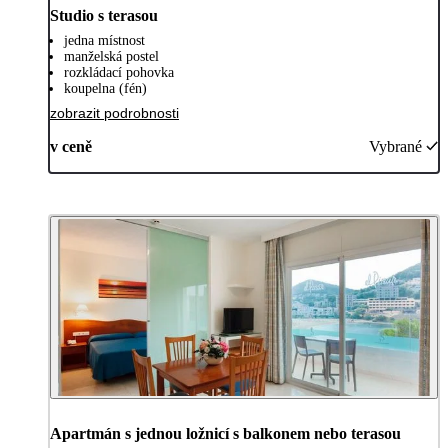
Studio s terasou
jedna místnost
manželská postel
rozkládací pohovka
koupelna (fén)
zobrazit podrobnosti
v ceně
Vybrané
Apartmán s jednou ložnicí s balkonem nebo terasou