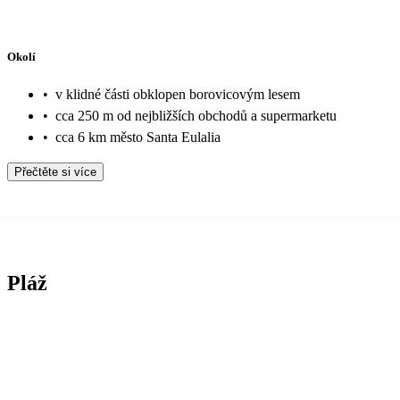
Okolí
•
v klidné části obklopen borovicovým lesem
•
cca 250 m od nejbližších obchodů a supermarketu
•
cca 6 km město Santa Eulalia
Přečtěte si více
Pláž