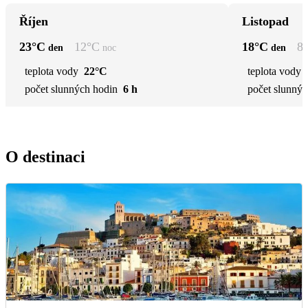
Říjen
Listopad
23
°C
12
°C
18
°C
8
den
noc
den
teplota vody
22°C
teplota vody
počet slunných hodin
6 h
počet slunnýc
O destinaci