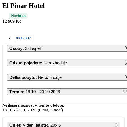
El Pinar Hotel
Novinka
12 909 Kč
Osoby
:
2 dospělí
Odkud pojedete
:
Nerozhoduje
Délka pobytu
:
Nerozhoduje
Termín
:
18.10 - 23.10.2026
Říjen 2026
Nejlepší možnost v tomto období:
18.10
-
23.10.2026
(6 dní, 5 nocí)
PO
ÚT
ST
ČT
PÁ
SO
NE
Odlet
:
Vídeň (letiště), 20:45