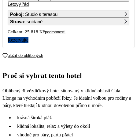
Letový řád
1
2
3
4
20 319
19 409
18 429
15 779
Pokoj
:
Studio s terasou
Strava
:
snídaně
5
6
7
8
9
10
11
17 369
17 519
14 419
14 689
14 579
14 449
Celkem:
25 818 Kč
podrobnosti
12
13
14
15
16
17
18
Rezervujte
15 259
16 699
15 789
13 889
13 339
12 909
19
20
21
22
23
24
25
uložit do oblíbených
25 479
25 229
24 139
26
27
28
29
30
31
Proč si vybrat tento hotel
Oblíbený 3hvězdičkový hotel situovaný v klidné oblasti Cala
Llonga na východním pobřeží Ibizy. Je ideální volbou pro rodiny a
páry, které hledají klidnou dovolenou přímo u moře.
krásná široká pláž
klidná lokalita, relax a výlety do okolí
vhodné pro páry, partu přátel