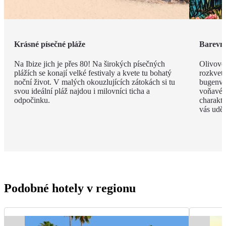
Krásné písečné pláže
Barevná
Na Ibize jich je přes 80! Na širokých písečných
Olivové
plážích se konají velké festivaly a kvete tu bohatý
rozkvet
noční život. V malých okouzlujících zátokách si tu
bugenvil
svou ideální pláž najdou i milovníci ticha a
voňavé 
odpočinku.
charakte
vás uděl
Podobné hotely v regionu