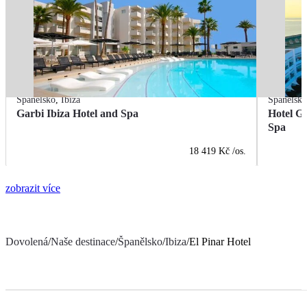
Španělsko
,
Ibiza
Španělsk
Garbi Ibiza Hotel and Spa
Hotel G
Spa
18 419 Kč
/os.
zobrazit více
Dovolená
/
Naše destinace
/
Španělsko
/
Ibiza
/
El Pinar Hotel