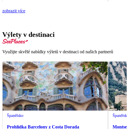
zobrazit více
Výlety v destinaci
Využijte skvělé nabídky výletů v destinaci od našich partnerů
Španělsko
Španělsk
Prohlídka Barcelony z Costa Dorada
Montserr