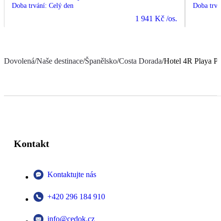
Doba trvání
:
Celý den
Doba trvá
1 941 Kč
/os.
Dovolená
/
Naše destinace
/
Španělsko
/
Costa Dorada
/
Hotel 4R Playa P
Kontakt
Kontaktujte nás
+420 296 184 910
info@cedok.cz