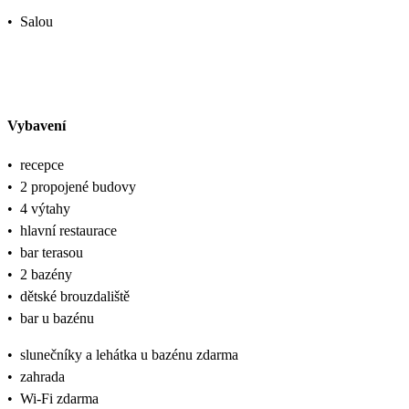
•
Salou
Vybavení
•
recepce
•
2 propojené budovy
•
4 výtahy
•
hlavní restaurace
•
bar terasou
•
2 bazény
•
dětské brouzdaliště
•
bar u bazénu
•
slunečníky a lehátka u bazénu zdarma
•
zahrada
•
Wi-Fi zdarma