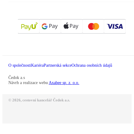
O společnosti
Kariéra
Partnerská sekce
Ochrana osobních údajů
Čedok a.s
Návrh a realizace webu
Axabee sp. z. o.o.
© 2026, cestovní kancelář Čedok a.s.