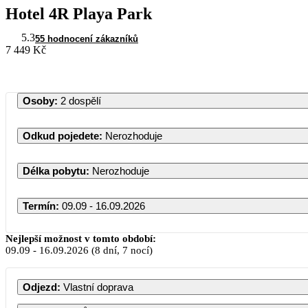
Hotel 4R Playa Park
5.3
55 hodnocení zákazníků
7 449 Kč
Osoby
:
2 dospělí
Odkud pojedete
:
Nerozhoduje
Délka pobytu
:
Nerozhoduje
Termín
:
09.09 - 16.09.2026
Nejlepší možnost v tomto období:
09.09
-
16.09.2026
(8 dní, 7 nocí)
PO
Ú
Odjezd
:
Vlastní doprava
1