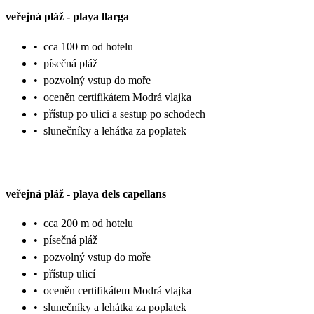
veřejná pláž
-
playa llarga
•
cca 100 m od hotelu
•
písečná pláž
•
pozvolný vstup do moře
•
oceněn certifikátem Modrá vlajka
•
přístup po ulici a sestup po schodech
•
slunečníky a lehátka za poplatek
veřejná pláž
-
playa dels capellans
•
cca 200 m od hotelu
•
písečná pláž
•
pozvolný vstup do moře
•
přístup ulicí
•
oceněn certifikátem Modrá vlajka
•
slunečníky a lehátka za poplatek