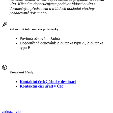
víza. Klientům doporučujeme podávat žádosti o víza s
dostatečným předstihem a k žádosti dokládat všechny
požadované dokumenty.
Zdravotní informace a požadavky
Povinná očkování: žádná
Doporučená očkování: Žloutenka typu A, Žloutenka
typu B
Kontaktní úřady
Kontaktní český úřad v destinaci
Kontaktní cizí úřad v ČR
zobrazit více