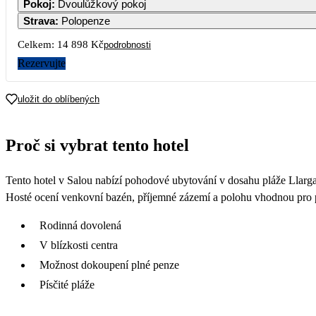
Pokoj
:
Dvoulůžkový pokoj
Strava
:
Polopenze
7
8
Celkem:
14 898 Kč
podrobnosti
Rezervujte
14
1
uložit do oblíbených
21
2
Proč si vybrat tento hotel
28
2
Tento hotel v Salou nabízí pohodové ubytování v dosahu pláže Llarga 
Hosté ocení venkovní bazén, příjemné zázemí a polohu vhodnou pro p
Rodinná dovolená
V blízkosti centra
Možnost dokoupení plné penze
Písčité pláže