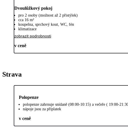
Dvoulůžkový pokoj
pro 2 osoby (možnost až 2 přistýlek)
cca 16 m²
koupelna, sprchový kout, WC, fén
klimatizace
zobrazit podrobnosti
v ceně
Strava
Polopenze
polopenze zahrnuje snídaně (08:00-10:15) a večeře ( 19:00-21:
nápoje jsou za příplatek
v ceně