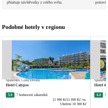
přitahuje návštěvníky z celého světa.
potravin
Podobné hotely v regionu
Španělsko
,
Costa Dorada
Španělsk
Hotel Calypso
Hotel 4
5.0
7 hodnocení zákazníků
4.4
5 
21 990 Kč
11 690 Kč
/os.
Ušetřete
10 300 Kč