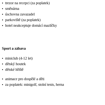
•
trezor na recepci (za poplatek)
•
směnárna
•
úschovna zavazadel
•
parkoviště (za poplatek)
•
hotel neakceptuje domácí mazlíčky
Sport a zábava
•
miniclub (4-12 let)
•
dětský houtek
•
dětské hřiště
•
animace pro dospělé a děti
•
za poplatek: minigolf, stolní tenis, herna