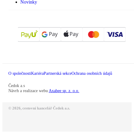
Novinky
O společnosti
Kariéra
Partnerská sekce
Ochrana osobních údajů
Čedok a.s
Návrh a realizace webu
Axabee sp. z. o.o.
© 2026, cestovní kancelář Čedok a.s.