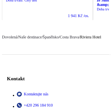
ze Sant
Doba trvání
:
Celý den
&amp; C
Doba trvá
1 941 Kč
/os.
Dovolená
/
Naše destinace
/
Španělsko
/
Costa Brava
/
Riviera Hotel
Kontakt
Kontaktujte nás
+420 296 184 910