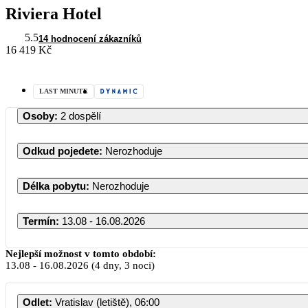
Riviera Hotel
5.5
14 hodnocení zákazníků
16 419 Kč
LAST MINUTE
Osoby
:
2 dospělí
Odkud pojedete
:
Nerozhoduje
Délka pobytu
:
Nerozhoduje
Termín
:
13.08 - 16.08.2026
Nejlepší možnost v tomto období:
13.08
-
16.08.2026
(4 dny, 3 noci)
PO
ÚT
Odlet
:
Vratislav (letiště), 06:00