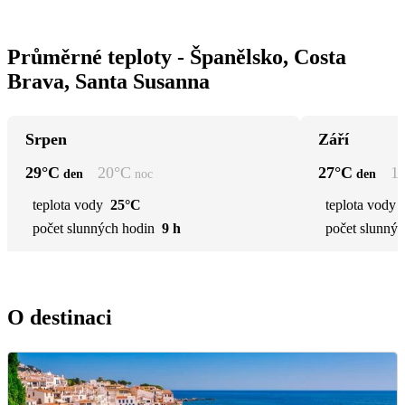
Průměrné teploty - Španělsko, Costa
Brava, Santa Susanna
Srpen
Září
29
°C
20
°C
27
°C
1
den
noc
den
teplota vody
25°C
teplota vody
počet slunných hodin
9 h
počet slunnýc
O destinaci