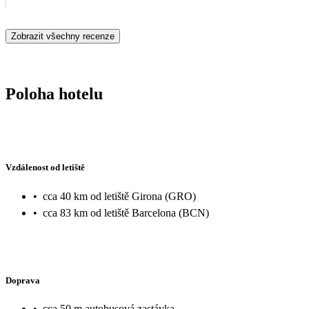
Zobrazit všechny recenze
Poloha hotelu
Vzdálenost od letiště
•
cca 40 km od letiště Girona (GRO)
•
cca 83 km od letiště Barcelona (BCN)
Doprava
•
cca 50 m autobusová zastávka