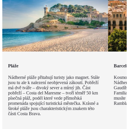
Pláže
Barcel
Nádherné pláže přitahují turisty jako magnet. Stále
Kosmopo
jsou tu ale k nalezení neobjevená zákoutí. Pobřeží
Nádhern
má dvě tváře – divoký sever a mírný jih. Část
Gaudího
pobřeží – Costa del Maresme – tvoří téměř 50 km
Familia 
písečná pláž, podél které vede přímořská
musíte v
promenáda spojující turistická městečka. Krásné a
Rambla, 
široké pláže jsou charakteristickým znakem této
části Costa Brava.