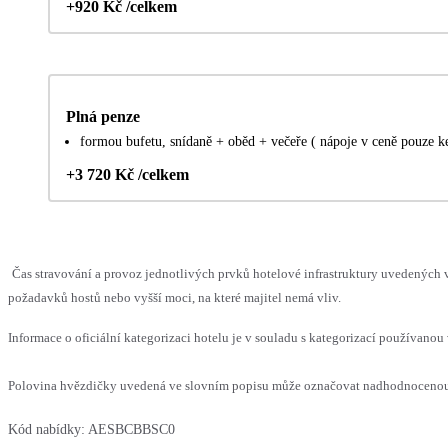
+920 Kč /celkem
Plná penze
formou bufetu, snídaně + oběd + večeře ( nápoje v ceně pouze ke
+3 720 Kč /celkem
Čas stravování a provoz jednotlivých prvků hotelové infrastruktury uvedenýc
požadavků hostů nebo vyšší moci, na které majitel nemá vliv.
Informace o oficiální kategorizaci hotelu je v souladu s kategorizací používanou 
Polovina hvězdičky uvedená ve slovním popisu může označovat nadhodnocenou n
Kód nabídky:
AESBCBBSC0