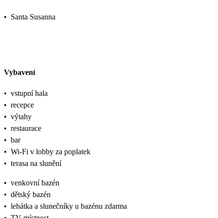
•
Santa Susanna
Vybavení
•
vstupní hala
•
recepce
•
výtahy
•
restaurace
•
bar
•
Wi-Fi v lobby za poplatek
•
terasa na slunění
•
venkovní bazén
•
dětský bazén
•
lehátka a slunečníky u bazénu zdarma
•
TV místnost