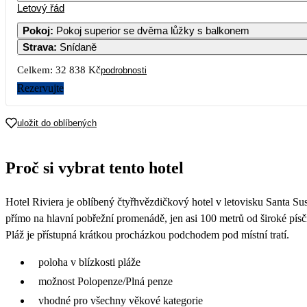
Letový řád
Pokoj
:
Pokoj superior se dvěma lůžky s balkonem
Strava
:
Snídaně
3
4
Celkem:
32 838 Kč
podrobnosti
10
11
Rezervujte
17
18
uložit do oblíbených
24
25
Proč si vybrat tento hotel
15 229
31
Hotel Riviera je oblíbený čtyřhvězdičkový hotel v letovisku Santa S
15 659
přímo na hlavní pobřežní promenádě, jen asi 100 metrů od široké písči
Pláž je přístupná krátkou procházkou podchodem pod místní tratí.
poloha v blízkosti pláže
možnost Polopenze/Plná penze
vhodné pro všechny věkové kategorie