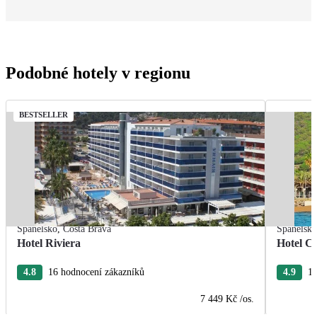
Podobné hotely v regionu
BESTSELLER
Španělsko
,
Costa Brava
Španělsk
Hotel Riviera
Hotel Ca
4.8
16 hodnocení zákazníků
4.9
15
7 449 Kč
/os.