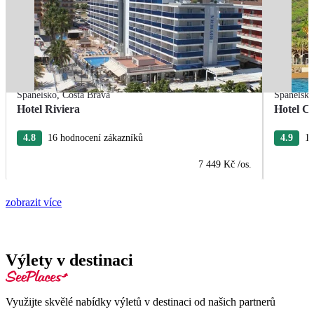
Španělsko
,
Costa Brava
Španělsk
Hotel Riviera
Hotel Ca
4.8
16 hodnocení zákazníků
4.9
15
7 449 Kč
/os.
zobrazit více
Výlety v destinaci
Využijte skvělé nabídky výletů v destinaci od našich partnerů