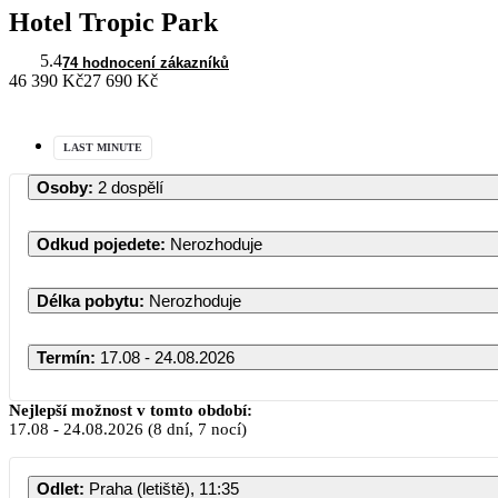
Hotel Tropic Park
5.4
74 hodnocení zákazníků
46 390 Kč
27 690 Kč
LAST MINUTE
Osoby
:
2 dospělí
Odkud pojedete
:
Nerozhoduje
Délka pobytu
:
Nerozhoduje
Termín
:
17.08 - 24.08.2026
Nejlepší možnost v tomto období:
17.08
-
24.08.2026
(8 dní, 7 nocí)
Odlet
:
Praha (letiště), 11:35