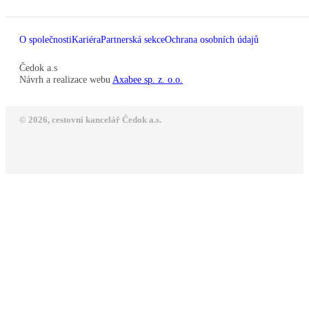
O společnosti
Kariéra
Partnerská sekce
Ochrana osobních údajů
Čedok a.s
Návrh a realizace webu
Axabee sp. z. o.o.
© 2026, cestovní kancelář Čedok a.s.