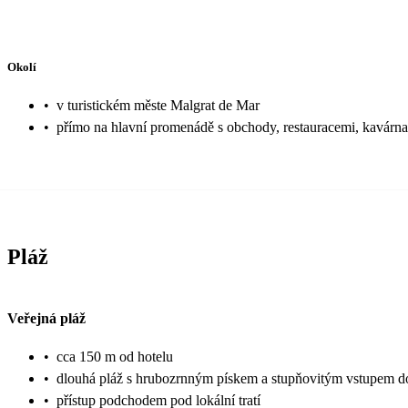
Okolí
•
v turistickém měste Malgrat de Mar
•
přímo na hlavní promenádě s obchody, restauracemi, kavárna
Pláž
Veřejná pláž
•
cca 150 m od hotelu
•
dlouhá pláž s hrubozrnným pískem a stupňovitým vstupem d
•
přístup podchodem pod lokální tratí