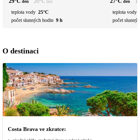
29
°C
20
°C
27
°C
1
den
noc
den
teplota vody
25°C
teplota vody
počet slunných hodin
9 h
počet slunnýc
O destinaci
Costa Brava ve zkratce: