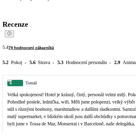
Recenze
5.4
74 hodnocení zákazníků
5.2
Pokoj
5.6
Strava
5.3
Hodnocení personálu
2.9
Anima
6
Tomáš
Velká spokojenost! Hotel je krásný, čistý, personál velmi milý. Po
Pohodlné postele, lednička, wifi. Měli jsme polopenzi, velký výběr jídla, vše chutné a neustále doplňované. Jeden den byly kromě klasiky i mexická jídla, jindy pizza nebo velký
stůl s různými bonbony, marshmallow a dalšími sladkostmi. Samozře
malý supermarket, v blízkém okolí jsou další obchůdky s potravinam
byli jsme v Tossa de Mar, Monserrat i v Barceloně, naše delegátka