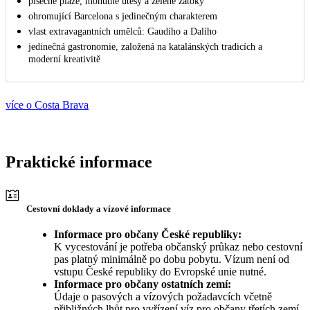
písečné pláže, mohutné útesy a zelené zátoky
ohromující Barcelona s jedinečným charakterem
vlast extravagantních umělců: Gaudího a Dalího
jedinečná gastronomie, založená na katalánských tradicích a
moderní kreativitě
více o Costa Brava
Praktické informace
Cestovní doklady a vízové informace
Informace pro občany České republiky:
K vycestování je potřeba občanský průkaz nebo cestovní
pas platný minimálně po dobu pobytu. Vízum není od
vstupu České republiky do Evropské unie nutné.
Informace pro občany ostatních zemí:
Údaje o pasových a vízových požadavcích včetně
přibližných lhůt pro vyřízení víz pro občany třetích zemí