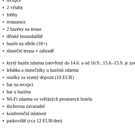
•
recepce
•
2 výtahy
•
lobby
•
restaurace
•
2 bazény na terase
•
dětské brouzdaliště
•
bazén na střeše (18+)
•
sluneční terasa v zahradě
•
krytý bazén zdarma (otevřený do 14.6. a od 16.9., 15.6.-15.9. je za
•
lehátka a slunečníky u bazénů zdarma
•
osušky za vratný depozit (10 EUR)
•
bar na recepci
•
bar u bazénu
•
Wi-Fi zdarma ve veřejných prostorech hotelu
•
úschovna zavazadel
•
konferenční místnost
•
parkoviště (cca 12 EUR/den)