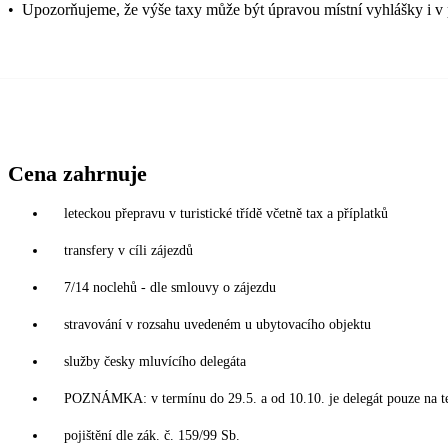
•
Upozorňujeme, že výše taxy může být úpravou místní vyhlášky i v 
Cena zahrnuje
leteckou přepravu v turistické třídě včetně tax a příplatků
transfery v cíli zájezdů
7/14 noclehů - dle smlouvy o zájezdu
stravování v rozsahu uvedeném u ubytovacího objektu
služby česky mluvícího delegáta
POZNÁMKA: v termínu do 29.5. a od 10.10. je delegát pouze na t
pojištění dle zák. č. 159/99 Sb.