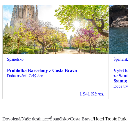
Španělsko
Španělsk
Prohlídka Barcelony z Costa Brava
Výlet lo
ze Sant
Doba trvání
:
Celý den
&amp; C
Doba trvá
1 941 Kč
/os.
Dovolená
/
Naše destinace
/
Španělsko
/
Costa Brava
/
Hotel Tropic Park