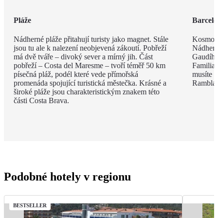
Pláže
Barcel
Nádherné pláže přitahují turisty jako magnet. Stále
Kosmopo
jsou tu ale k nalezení neobjevená zákoutí. Pobřeží
Nádhern
má dvě tváře – divoký sever a mírný jih. Část
Gaudího
pobřeží – Costa del Maresme – tvoří téměř 50 km
Familia 
písečná pláž, podél které vede přímořská
musíte v
promenáda spojující turistická městečka. Krásné a
Rambla, 
široké pláže jsou charakteristickým znakem této
části Costa Brava.
Podobné hotely v regionu
BESTSELLER