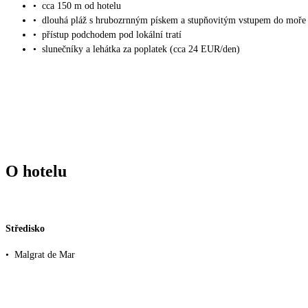
•
cca 150 m od hotelu
•
dlouhá pláž s hrubozrnným pískem a stupňovitým vstupem do moře
•
přístup podchodem pod lokální tratí
•
slunečníky a lehátka za poplatek (cca 24 EUR/den)
O hotelu
Středisko
•
Malgrat de Mar