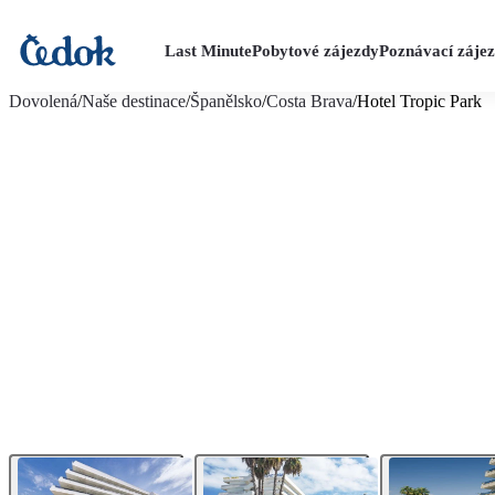
Last Minute
Pobytové zájezdy
Poznávací záje
více fotografií (12)
Dovolená
/
Naše destinace
/
Španělsko
/
Costa Brava
/
Hotel Tropic Park