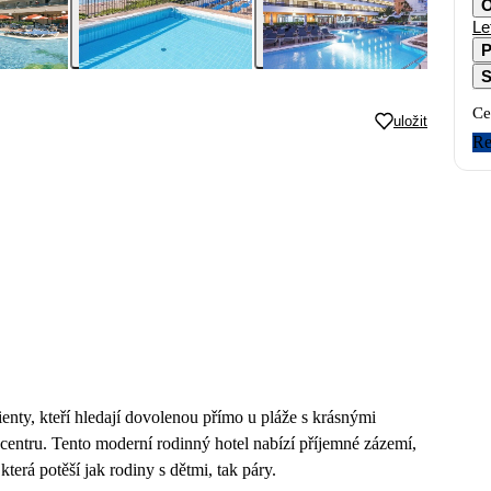
O
Le
P
S
Ce
uložit
Re
ienty, kteří hledají dovolenou přímo u pláže s krásnými
ntru. Tento moderní rodinný hotel nabízí příjemné zázemí,
terá potěší jak rodiny s dětmi, tak páry.