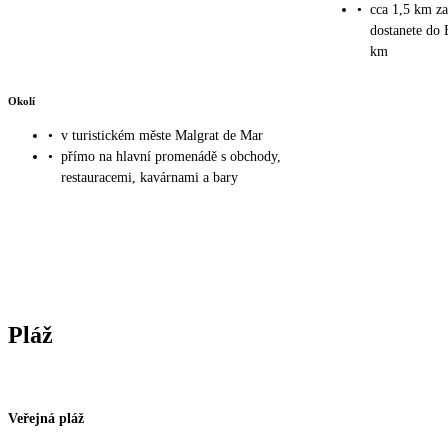
•
cca 1,5 km za
dostanete do 
km
Okolí
•
v turistickém měste Malgrat de Mar
•
přímo na hlavní promenádě s obchody,
restauracemi, kavárnami a bary
Pláž
Veřejná pláž