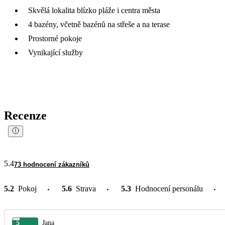
Skvělá lokalita blízko pláže i centra města
4 bazény, včetně bazénů na střeše a na terase
Prostorné pokoje
Vynikající služby
Recenze
5.4
73 hodnocení zákazníků
5.2
Pokoj
5.6
Strava
5.3
Hodnocení personálu
5
Jana