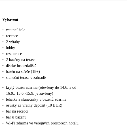
Vybavení
•
vstupní hala
•
recepce
•
2 výtahy
•
lobby
•
restaurace
•
2 bazény na terase
•
dětské brouzdaliště
•
bazén na střeše (18+)
•
sluneční terasa v zahradě
•
krytý bazén zdarma (otevřený do 14.6. a od
16.9., 15.6.-15.9. je zavřený)
•
lehátka a slunečníky u bazénů zdarma
•
osušky za vratný depozit (10 EUR)
•
bar na recepci
•
bar u bazénu
•
Wi-Fi zdarma ve veřejných prostorech hotelu