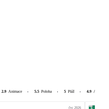
2.9
Animace
5.5
Poloha
5
Pláž
4.9
Atrakce v
čvc 2026
6
Tom