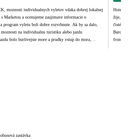
Hotel Tropic P
žije, obchody 
 a program vyletu boli dobre rozvrhnute. Ak by sa dalo,
čisté, úklid k
 moznosti na individualnu turistiku alebo jazdu
Barcelony, vla
azdu bolo burlivejsie more a prudky vstup do mora,
fronty v autom
edny den pobytu, uz o 7:50 vnimame negativne. Mozno by sa
lo 9.
tobusová zastávka