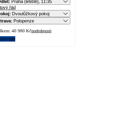
dlet
:
Praha (letiště), 11:35
tový řád
okoj
:
Dvoulůžkový pokoj
trava
:
Polopenze
lkem:
40 980 Kč
podrobnosti
zervujte