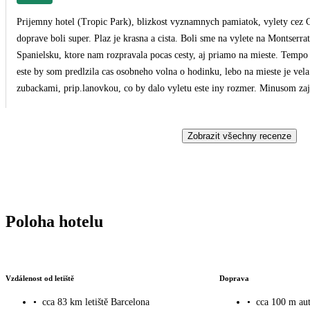
Prijemny hotel (Tropic Park), blizkost vyznamnych pamiatok, vylety cez CK, moznosti individualnych vyletov vdaka dobrej lokalnej
doprave boli super. Plaz je krasna a cista. Boli sme na vylete na Montserrat s Marketou a ocenujeme zaujimave informacie o
Spanielsku, ktore nam rozpravala pocas cesty, aj priamo na mieste. Tempo
este by som predlzila cas osobneho volna o hodinku, lebo na mieste je vela
zubackami, prip.lanovkou, co by dalo vyletu este iny rozmer. Minusom zaj
nevhodne pre deti a slabsich plavcov. Taktiez prilis skory odchod v posl
dali transfery rozlozit do 2-3 mensich skupin, aby sa odchadzalo aspon oko
Zobrazit všechny recenze
Poloha hotelu
Vzdálenost od letiště
Doprava
•
cca 83 km letiště Barcelona
•
cca 100 m au