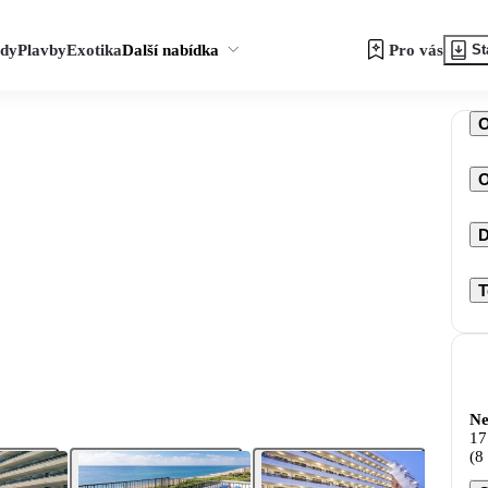
zdy
Plavby
Exotika
Další nabídka
Pro vás
St
O
D
T
Ne
17
(8