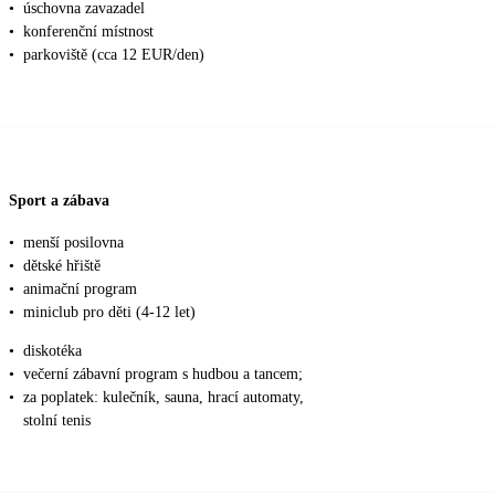
•
úschovna zavazadel
•
konferenční místnost
•
parkoviště (cca 12 EUR/den)
Sport a zábava
•
menší posilovna
•
dětské hřiště
•
animační program
•
miniclub pro děti (4-12 let)
•
diskotéka
•
večerní zábavní program s hudbou a tancem;
•
za poplatek: kulečník, sauna, hrací automaty,
stolní tenis