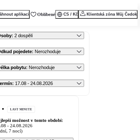
áhnout aplikaci
Oblíbené
CS / Kč
Klientská zóna Můj Čedok
Osoby
:
2 dospělí
dkud pojedete
:
Nerozhoduje
élka pobytu
:
Nerozhoduje
ermín
:
17.08 - 24.08.2026
LAST MINUTE
jlepší možnost v tomto období:
.08
-
24.08.2026
 dní, 7 nocí)