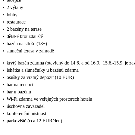
•
recepce
•
2 výtahy
•
lobby
•
restaurace
•
2 bazény na terase
•
dětské brouzdaliště
•
bazén na střeše (18+)
•
sluneční terasa v zahradě
•
krytý bazén zdarma (otevřený do 14.6. a od 16.9., 15.6.-15.9. je za
•
lehátka a slunečníky u bazénů zdarma
•
osušky za vratný depozit (10 EUR)
•
bar na recepci
•
bar u bazénu
•
Wi-Fi zdarma ve veřejných prostorech hotelu
•
úschovna zavazadel
•
konferenční místnost
•
parkoviště (cca 12 EUR/den)