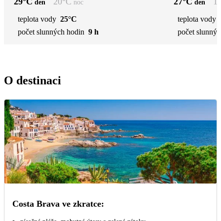
29
°C
20
°C
27
°C
1
den
noc
den
teplota vody
25°C
teplota vody
počet slunných hodin
9 h
počet slunnýc
O destinaci
Costa Brava ve zkratce: