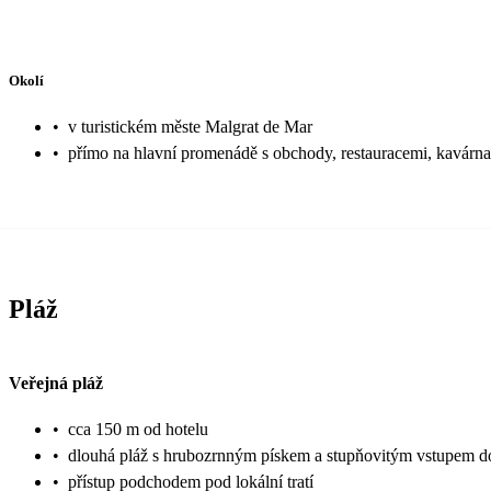
Okolí
•
v turistickém měste Malgrat de Mar
•
přímo na hlavní promenádě s obchody, restauracemi, kavárna
Pláž
Veřejná pláž
•
cca 150 m od hotelu
•
dlouhá pláž s hrubozrnným pískem a stupňovitým vstupem d
•
přístup podchodem pod lokální tratí