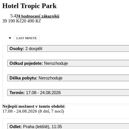
Hotel Tropic Park
5.4
74 hodnocení zákazníků
39 190 Kč
20 490 Kč
LAST MINUTE
Osoby
:
2 dospělí
Odkud pojedete
:
Nerozhoduje
Délka pobytu
:
Nerozhoduje
Termín
:
17.08 - 24.08.2026
Nejlepší možnost v tomto období:
17.08
-
24.08.2026
(8 dní, 7 nocí)
Odlet
:
Praha (letiště), 11:35