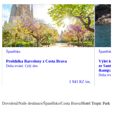
Španělsko
Španělsk
Prohlídka Barcelony z Costa Brava
Výlet lo
ze Sant
Doba trvání
:
Celý den
&amp; C
Doba trvá
1 941 Kč
/os.
Dovolená
/
Naše destinace
/
Španělsko
/
Costa Brava
/
Hotel Tropic Park