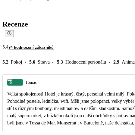
Recenze
5.4
74 hodnocení zákazníků
5.2
Pokoj
5.6
Strava
5.3
Hodnocení personálu
2.9
Anima
6
Tomáš
Velká spokojenost! Hotel je krásný, čistý, personál velmi milý. Po
Pohodlné postele, lednička, wifi. Měli jsme polopenzi, velký výběr jídla, vše chutné a neustále doplňované. Jeden den byly kromě klasiky i mexická jídla, jindy pizza nebo velký
stůl s různými bonbony, marshmallow a dalšími sladkostmi. Samozře
malý supermarket, v blízkém okolí jsou další obchůdky s potravinam
byli jsme v Tossa de Mar, Monserrat i v Barceloně, naše delegátka