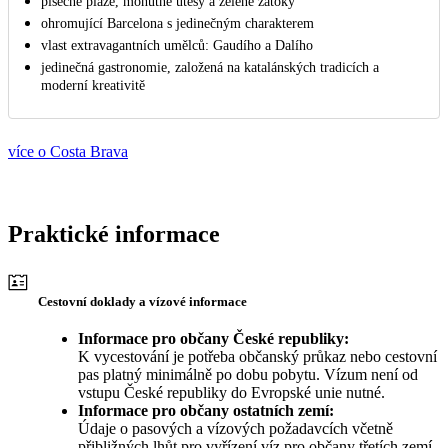
písečné pláže, mohutné útesy a zelené zátoky
ohromující Barcelona s jedinečným charakterem
vlast extravagantních umělců: Gaudího a Dalího
jedinečná gastronomie, založená na katalánských tradicích a
moderní kreativitě
více o Costa Brava
Praktické informace
Cestovní doklady a vízové informace
Informace pro občany České republiky:
K vycestování je potřeba občanský průkaz nebo cestovní
pas platný minimálně po dobu pobytu. Vízum není od
vstupu České republiky do Evropské unie nutné.
Informace pro občany ostatních zemí:
Údaje o pasových a vízových požadavcích včetně
přibližných lhůt pro vyřízení víz pro občany třetích zemí