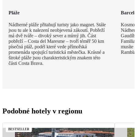
Pláže
Barcel
Nádherné pláže přitahují turisty jako magnet. Stále
Kosmopo
jsou tu ale k nalezení neobjevená zákoutí. Pobřeží
Nádhern
má dvě tváře – divoký sever a mírný jih. Část
Gaudího
pobřeží – Costa del Maresme – tvoří téměř 50 km
Familia 
písečná pláž, podél které vede přímořská
musíte v
promenáda spojující turistická městečka. Krásné a
Rambla, 
široké pláže jsou charakteristickým znakem této
části Costa Brava.
Podobné hotely v regionu
BESTSELLER