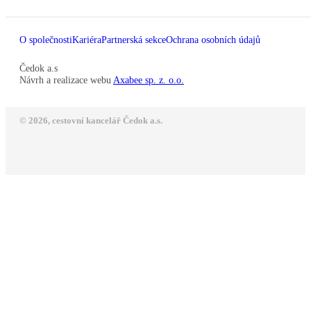
O společnosti
Kariéra
Partnerská sekce
Ochrana osobních údajů
Čedok a.s
Návrh a realizace webu
Axabee sp. z. o.o.
© 2026, cestovní kancelář Čedok a.s.