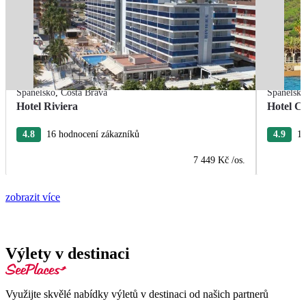
Španělsko
,
Costa Brava
Španělsk
Hotel Riviera
Hotel Ca
4.8
16 hodnocení zákazníků
4.9
15
7 449 Kč
/os.
zobrazit více
Výlety v destinaci
Využijte skvělé nabídky výletů v destinaci od našich partnerů