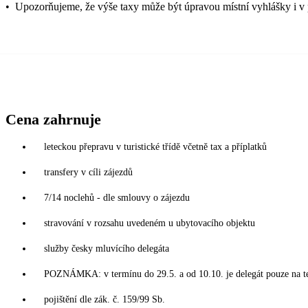
•
Upozorňujeme, že výše taxy může být úpravou místní vyhlášky i v 
Cena zahrnuje
leteckou přepravu v turistické třídě včetně tax a příplatků
transfery v cíli zájezdů
7/14 noclehů - dle smlouvy o zájezdu
stravování v rozsahu uvedeném u ubytovacího objektu
služby česky mluvícího delegáta
POZNÁMKA: v termínu do 29.5. a od 10.10. je delegát pouze na t
pojištění dle zák. č. 159/99 Sb.