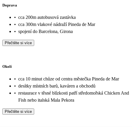
Doprava
•
cca 200m autobusová zastávka
•
cca 300m vlakové nádraží Pineda de Mar
•
spojení do Barcelona, Girona
Přečtěte si více
Okolí
•
cca 10 minut chůze od centra městečka Pineda de Mar
•
desítky místních barů, kaváren a obchodů
•
restaurace v těsné blízkosti patří středomořská Chicken And
Fish nebo italská Mala Pekora
Přečtěte si více