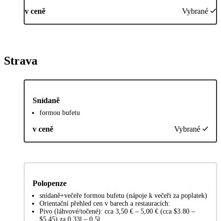
v ceně
Vybrané
Strava
Snídaně
formou bufetu
v ceně
Vybrané
Polopenze
snídaně+večeře formou bufetu (nápoje k večeři za poplatek)
Orientační přehled cen v barech a restauracích:
Pivo (láhvové/točené): cca 3,50 € – 5,00 € (cca $3.80 –
$5.45) za 0,33l – 0,5l