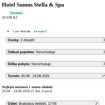
Hotel Sumus Stella & Spa
Novinka
20 039 Kč
LAST MINUTE
Osoby
:
2 dospělí
Odkud pojedete
:
Nerozhoduje
Délka pobytu
:
Nerozhoduje
Termín
:
20.08 - 24.08.2026
Srpen 2026
Nejlepší možnost v tomto období:
20.08
-
24.08.2026
(5 dní, 4 noci)
PO
ÚT
ST
ČT
PÁ
SO
NE
Odlet
:
Bratislava (letiště), 17:45