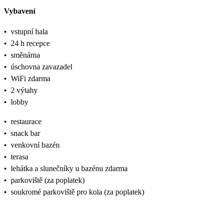
Vybavení
•
vstupní hala
•
24 h recepce
•
směnárna
•
úschovna zavazadel
•
WiFi zdarma
•
2 výtahy
•
lobby
•
restaurace
•
snack bar
•
venkovní bazén
•
terasa
•
lehátka a slunečníky u bazénu zdarma
•
parkoviště (za poplatek)
•
soukromé parkoviště pro kola (za poplatek)