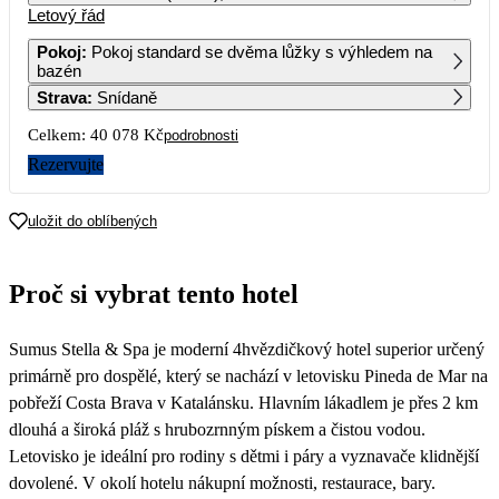
Letový řád
1
2
Pokoj
:
Pokoj standard se dvěma lůžky s výhledem na
bazén
3
4
5
6
7
8
9
Strava
:
Snídaně
Celkem:
40 078 Kč
podrobnosti
10
11
12
13
14
15
16
Rezervujte
17
18
19
20
21
22
23
20 039
uložit do oblíbených
24
25
26
27
28
29
30
20 339
19 339
Proč si vybrat tento hotel
31
Sumus Stella & Spa je moderní 4hvězdičkový hotel superior určený
primárně pro dospělé, který se nachází v letovisku Pineda de Mar na
pobřeží Costa Brava v Katalánsku. Hlavním lákadlem je přes 2 km
dlouhá a široká pláž s hrubozrnným pískem a čistou vodou.
Letovisko je ideální pro rodiny s dětmi i páry a vyznavače klidnější
dovolené. V okolí hotelu nákupní možnosti, restaurace, bary.