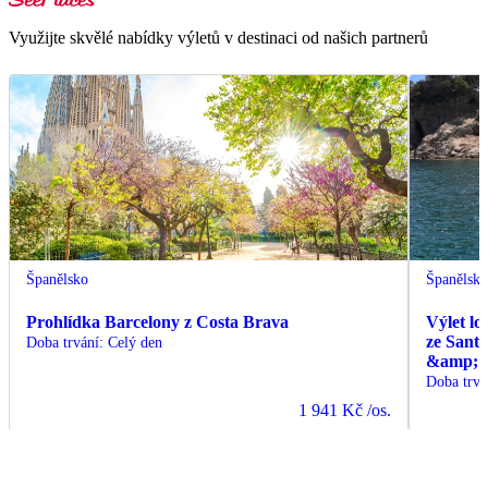
Využijte skvělé nabídky výletů v destinaci od našich partnerů
Španělsko
Španělsk
Prohlídka Barcelony z Costa Brava
Výlet lo
ze Sant
Doba trvání
:
Celý den
&amp; C
Doba trvá
1 941 Kč
/os.