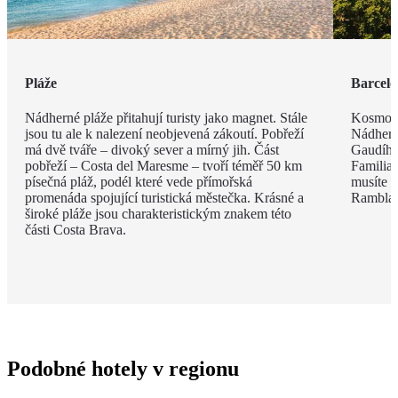
Pláže
Barcel
Nádherné pláže přitahují turisty jako magnet. Stále
Kosmopo
jsou tu ale k nalezení neobjevená zákoutí. Pobřeží
Nádhern
má dvě tváře – divoký sever a mírný jih. Část
Gaudího
pobřeží – Costa del Maresme – tvoří téměř 50 km
Familia 
písečná pláž, podél které vede přímořská
musíte v
promenáda spojující turistická městečka. Krásné a
Rambla, 
široké pláže jsou charakteristickým znakem této
části Costa Brava.
Podobné hotely v regionu