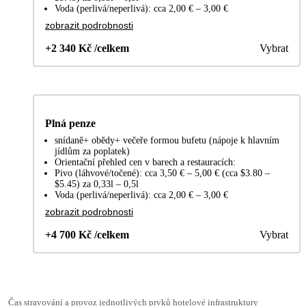
Voda (perlivá/neperlivá): cca 2,00 € – 3,00 €
zobrazit podrobnosti
+2 340 Kč /celkem
Vybrat
Plná penze
snídaně+ obědy+ večeře formou bufetu (nápoje k hlavním
jídlům za poplatek)
Orientační přehled cen v barech a restauracích:
Pivo (láhvové/točené): cca 3,50 € – 5,00 € (cca $3.80 –
$5.45) za 0,33l – 0,5l
Voda (perlivá/neperlivá): cca 2,00 € – 3,00 €
zobrazit podrobnosti
+4 700 Kč /celkem
Vybrat
Čas stravování a provoz jednotlivých prvků hotelové infrastruktury