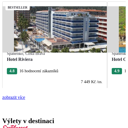
BESTSELLER
Španělsko
,
Costa Brava
Španělsk
Hotel Riviera
Hotel Ca
4.8
16 hodnocení zákazníků
4.9
15
7 449 Kč
/os.
zobrazit více
Výlety v destinaci