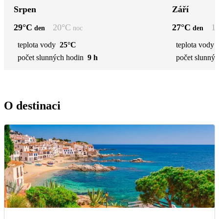
Srpen
Září
29
°C
20
°C
27
°C
1
den
noc
den
teplota vody
25°C
teplota vody
počet slunných hodin
9 h
počet slunnýc
O destinaci