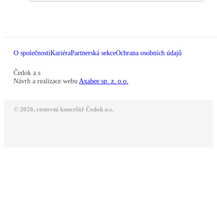
O společnosti
Kariéra
Partnerská sekce
Ochrana osobních údajů
Čedok a.s
Návrh a realizace webu
Axabee sp. z. o.o.
© 2026, cestovní kancelář Čedok a.s.