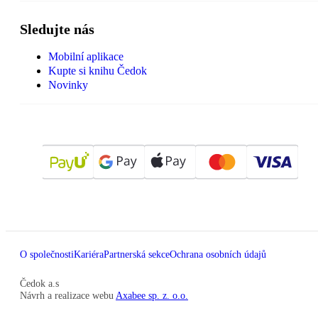
Sledujte nás
Mobilní aplikace
Kupte si knihu Čedok
Novinky
O společnosti
Kariéra
Partnerská sekce
Ochrana osobních údajů
Čedok a.s
Návrh a realizace webu
Axabee sp. z. o.o.