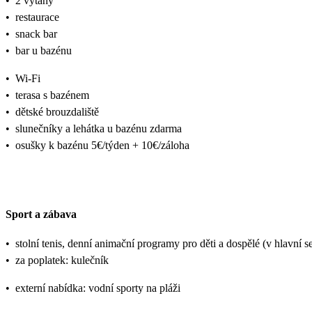
•
2 výtahy
•
restaurace
•
snack bar
•
bar u bazénu
•
Wi-Fi
•
terasa s bazénem
•
dětské brouzdaliště
•
slunečníky a lehátka u bazénu zdarma
•
osušky k bazénu 5€/týden + 10€/záloha
Sport a zábava
•
stolní tenis, denní animační programy pro děti a dospělé (v hlavní 
•
za poplatek: kulečník
•
externí nabídka: vodní sporty na pláži