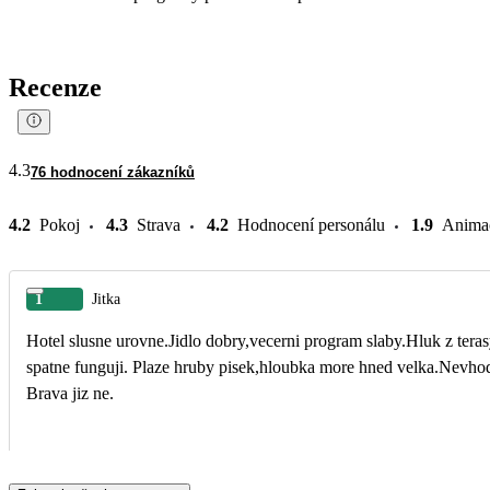
Recenze
4.3
76 hodnocení zákazníků
4.2
Pokoj
4.3
Strava
4.2
Hodnocení personálu
1.9
Anima
1
Jitka
Hotel slusne urovne.Jidlo dobry,vecerni program slaby.Hluk z tera
spatne funguji. Plaze hruby pisek,hloubka more hned velka.Nevho
Brava jiz ne.