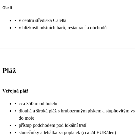
Okolí
•
v centru střediska Calella
•
v blízkosti místních barů, restaurací a obchodů
Pláž
Veřejná pláž
•
cca 350 m od hotelu
•
dlouhá a široká pláž s hrubozrnným pískem a stupňovitým v
do moře
•
přístup podchodem pod lokální tratí
•
slunečníky a lehátka za poplatek (cca 24 EUR/den)