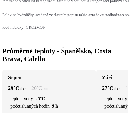
Informace o oficiální kategorizaci hotelu je v souladu s kategorizací používanou 
Polovina hvězdičky uvedená ve slovním popisu může označovat nadhodnocenou n
Kód nabídky:
GRO2MON
Průměrné teploty - Španělsko, Costa
Brava, Calella
Srpen
Září
29
°C
20
°C
27
°C
1
den
noc
den
teplota vody
25°C
teplota vody
počet slunných hodin
9 h
počet slunnýc