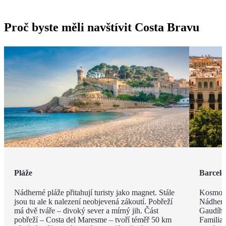
Proč byste měli navštívit Costa Bravu
Pláže
Barcel
Nádherné pláže přitahují turisty jako magnet. Stále
Kosmopo
jsou tu ale k nalezení neobjevená zákoutí. Pobřeží
Nádhern
má dvě tváře – divoký sever a mírný jih. Část
Gaudího
pobřeží – Costa del Maresme – tvoří téměř 50 km
Familia 