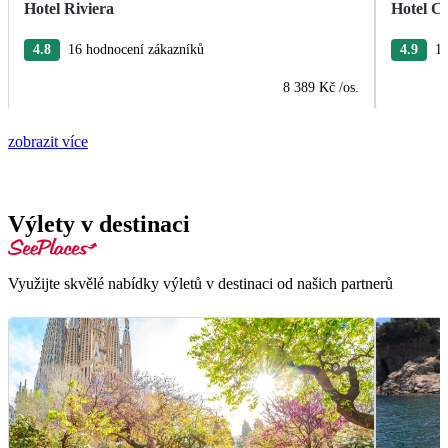
Hotel Riviera
Hotel Ca
4.8
16 hodnocení zákazníků
4.9
15
8 389 Kč
/os.
zobrazit více
Výlety v destinaci
Využijte skvělé nabídky výletů v destinaci od našich partnerů