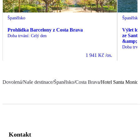
Španělsko
Španělsk
Prohlídka Barcelony z Costa Brava
Výlet lo
ze Sant
Doba trvání
:
Celý den
&amp; C
Doba trvá
1 941 Kč
/os.
Dovolená
/
Naše destinace
/
Španělsko
/
Costa Brava
/
Hotel Santa Monic
Kontakt