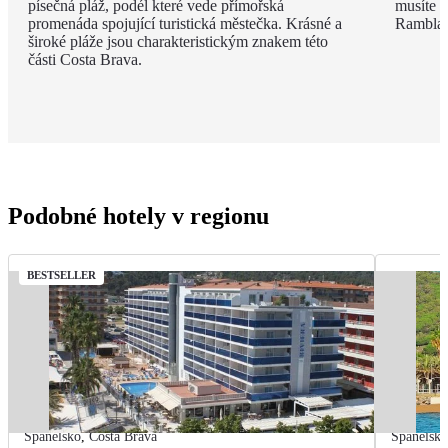
písečná pláž, podél které vede přímořská
musíte v
promenáda spojující turistická městečka. Krásné a
Rambla, 
široké pláže jsou charakteristickým znakem této
části Costa Brava.
Podobné hotely v regionu
BESTSELLER
Španělsko
,
Costa Brava
Španělsk