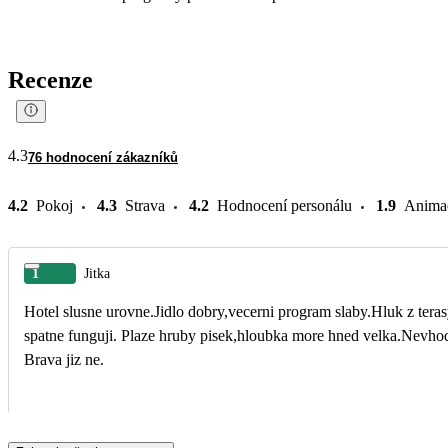
Recenze
4.3
76 hodnocení zákazníků
4.2
Pokoj
4.3
Strava
4.2
Hodnocení personálu
1.9
Anima
1
Jitka
Hotel slusne urovne.Jidlo dobry,vecerni program slaby.Hluk z tera
spatne funguji. Plaze hruby pisek,hloubka more hned velka.Nevho
Brava jiz ne.