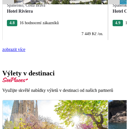
Španělsko
,
Costa Brava
Španělsk
Hotel Riviera
Hotel Ca
4.8
16 hodnocení zákazníků
4.9
15
7 449 Kč
/os.
zobrazit více
Výlety v destinaci
Využijte skvělé nabídky výletů v destinaci od našich partnerů