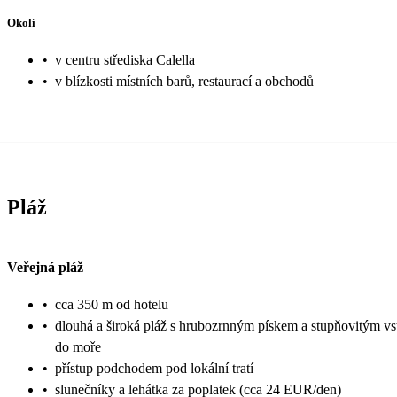
Okolí
•
v centru střediska Calella
•
v blízkosti místních barů, restaurací a obchodů
Pláž
Veřejná pláž
•
cca 350 m od hotelu
•
dlouhá a široká pláž s hrubozrnným pískem a stupňovitým v
do moře
•
přístup podchodem pod lokální tratí
•
slunečníky a lehátka za poplatek (cca 24 EUR/den)