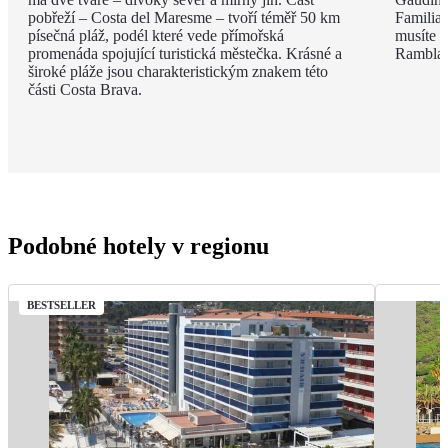
pobřeží – Costa del Maresme – tvoří téměř 50 km
Familia 
písečná pláž, podél které vede přímořská
musíte v
promenáda spojující turistická městečka. Krásné a
Rambla, 
široké pláže jsou charakteristickým znakem této
části Costa Brava.
Podobné hotely v regionu
BESTSELLER