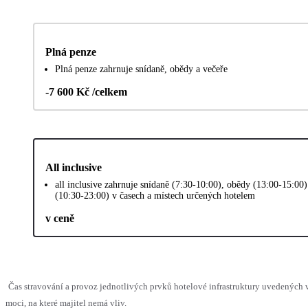
Plná penze
Plná penze zahrnuje snídaně, obědy a večeře
-7 600 Kč /celkem
All inclusive
all inclusive zahrnuje snídaně (7:30-10:00), obědy (13:00-15:00
(10:30-23:00) v časech a místech určených hotelem
v ceně
Čas stravování a provoz jednotlivých prvků hotelové infrastruktury uvedenýc
moci, na které majitel nemá vliv.