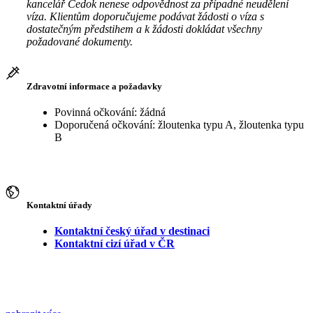
kancelář Čedok nenese odpovědnost za případné neudělení
víza. Klientům doporučujeme podávat žádosti o víza s
dostatečným předstihem a k žádosti dokládat všechny
požadované dokumenty.
Zdravotní informace a požadavky
Povinná očkování: žádná
Doporučená očkování: žloutenka typu A, žloutenka typu
B
Kontaktní úřady
Kontaktní český úřad v destinaci
Kontaktní cizí úřad v ČR