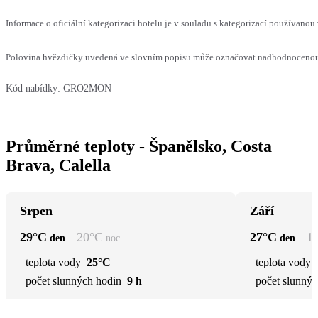
Informace o oficiální kategorizaci hotelu je v souladu s kategorizací používanou 
Polovina hvězdičky uvedená ve slovním popisu může označovat nadhodnocenou n
Kód nabídky:
GRO2MON
Průměrné teploty - Španělsko, Costa
Brava, Calella
Srpen
Září
29
°C
20
°C
27
°C
1
den
noc
den
teplota vody
25°C
teplota vody
počet slunných hodin
9 h
počet slunnýc