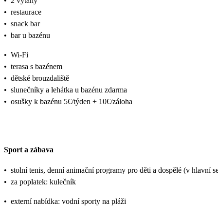
•
2 výtahy
•
restaurace
•
snack bar
•
bar u bazénu
•
Wi-Fi
•
terasa s bazénem
•
dětské brouzdaliště
•
slunečníky a lehátka u bazénu zdarma
•
osušky k bazénu 5€/týden + 10€/záloha
Sport a zábava
•
stolní tenis, denní animační programy pro děti a dospělé (v hlavní 
•
za poplatek: kulečník
•
externí nabídka: vodní sporty na pláži