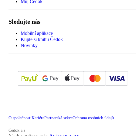
Můj Čedok
Sledujte nás
Mobilní aplikace
Kupte si knihu Čedok
Novinky
O společnosti
Kariéra
Partnerská sekce
Ochrana osobních údajů
Čedok a.s
Návrh a realizace webu
Axabee sp. z. o.o.