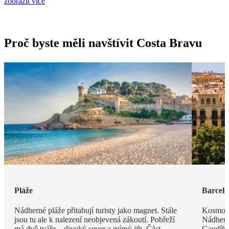
zobrazit více
Proč byste měli navštívit Costa Bravu
Pláže
Barcel
Nádherné pláže přitahují turisty jako magnet. Stále
Kosmopo
jsou tu ale k nalezení neobjevená zákoutí. Pobřeží
Nádhern
má dvě tváře – divoký sever a mírný jih. Část
Gaudího