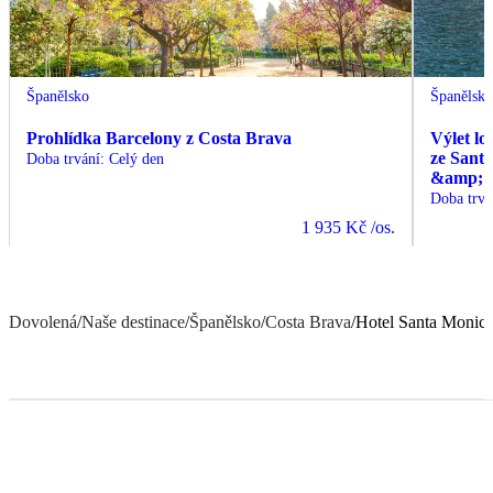
Španělsko
Španělsk
Prohlídka Barcelony z Costa Brava
Výlet lo
ze Sant
Doba trvání
:
Celý den
&amp; C
Doba trvá
1 935 Kč
/os.
Dovolená
/
Naše destinace
/
Španělsko
/
Costa Brava
/
Hotel Santa Monic