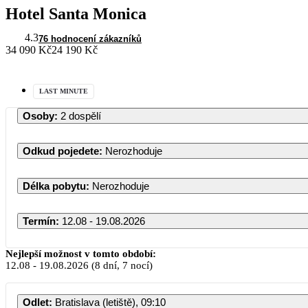
Hotel Santa Monica
4.3
76 hodnocení zákazníků
34 090 Kč
24 190 Kč
LAST MINUTE
Osoby
:
2 dospělí
Odkud pojedete
:
Nerozhoduje
Délka pobytu
:
Nerozhoduje
Termín
:
12.08 - 19.08.2026
Nejlepší možnost v tomto období:
12.08
-
19.08.2026
(8 dní, 7 nocí)
Odlet
:
Bratislava (letiště), 09:10