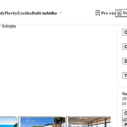
zdy
Plavby
Exotika
Další nabídka
Pro vás
St
 Seleqtta
O
D
T
Ne
20
(4
O
Le
P