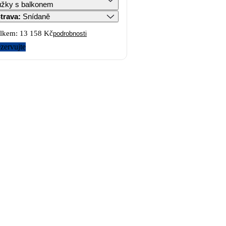
lůžky s balkonem
trava
:
Snídaně
lkem:
13 158 Kč
podrobnosti
zervujte