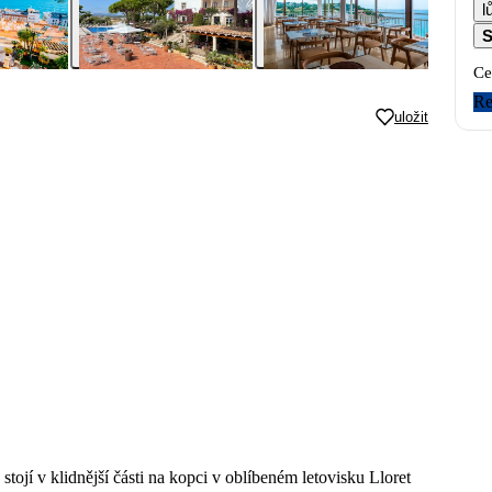
S
Ce
Re
uložit
stojí v klidnější části na kopci v oblíbeném letovisku Lloret