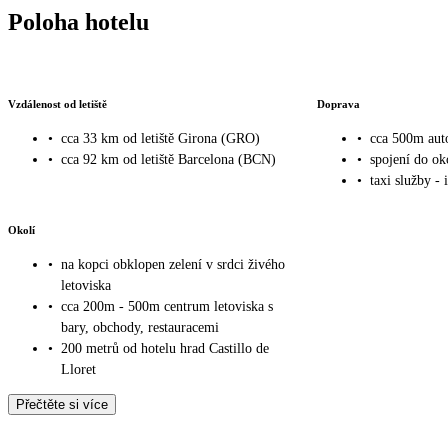
Poloha hotelu
Vzdálenost od letiště
Doprava
•
cca 33 km od letiště Girona (GRO)
•
cca 500m aut
•
cca 92 km od letiště Barcelona (BCN)
•
spojení do ok
•
taxi služby - 
Okolí
•
na kopci obklopen zelení v srdci živého
letoviska
•
cca 200m - 500m centrum letoviska s
bary, obchody, restauracemi
•
200 metrů od hotelu hrad Castillo de
Lloret
Přečtěte si více