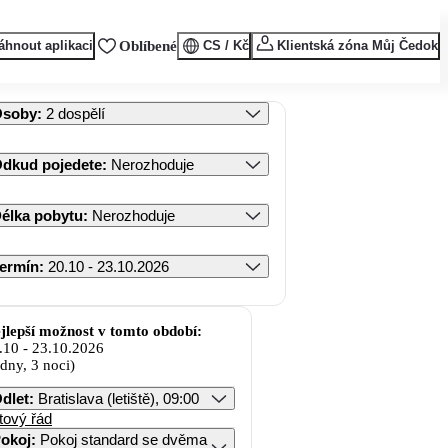
áhnout aplikaci
Oblíbené
CS / Kč
Klientská zóna Můj Čedok
Osoby
:
2 dospělí
dkud pojedete
:
Nerozhoduje
élka pobytu
:
Nerozhoduje
ermín
:
20.10 - 23.10.2026
jlepší možnost v tomto období:
.10
-
23.10.2026
 dny, 3 noci)
dlet
:
Bratislava (letiště), 09:00
tový řád
okoj
:
Pokoj standard se dvěma