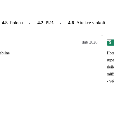
4.8
Poloha
4.2
Pláž
4.6
Atrakce v okolí
dub 2026
5
Hai
abilne
Hotel byl celkově 
super, že byl 
skále, odkud j
může být náročná. Obecně byli v hotelu spíše dospělí a málo rodin s malými dětmi, ideální tedy na k
- večerní program ale hotel měl 
nefunkční wifi
zahrádky/baru). Tento zájezd nezahrnoval služby delegáta, nicméně informace o odjezdu z dovolené člověk bez probl