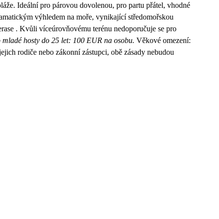
áže. Ideální pro párovou dovolenou, pro partu přátel, vhodné
oramatickým výhledem na moře, vynikající středomořskou
terase . Kvůli víceúrovňovému terénu nedoporučuje se pro
 mladé hosty do 25 let: 100 EUR na osobu.
Věkové omezení:
í jejich rodiče nebo zákonní zástupci, obě zásady nebudou