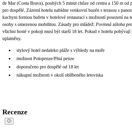
de Mar (Costa Brava), pouhých 5 minut chůze od centra a 150 m od pl
pro dospělé. Zázemí hotelu nabídne venkovní bazén s terasou s pan
kuchyni formou bufetu v hotelové restauraci s možností posezení na 
osoby s omezenou mobilitou. Zásady pro mládež:
Povinná záloha pro
všichni hosté v pokoji musí být starší 18 let. Pokud v hotelu pobývaj
uplatněny.
stylový hotel nedaleko pláže s výhledy na moře
možnost Polopenze/Plná penze
doporučeno pro dospělé od 18 let
nákupní možnosti v okolí oblíbeného letoviska
Recenze