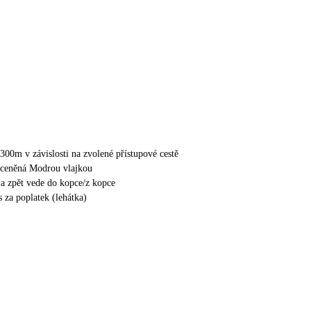
300m v závislosti na zvolené přístupové cestě
 oceněná Modrou vlajkou
ž a zpět vede do kopce/z kopce
s za poplatek (lehátka)