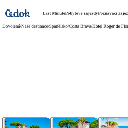
Last Minute
Pobytové zájezdy
Poznávací záje
více fotografií (17)
Dovolená
/
Naše destinace
/
Španělsko
/
Costa Brava
/
Hotel Roger de Flor