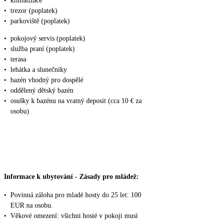
•
klimatizace
•
trezor (poplatek)
•
parkoviště (poplatek)
•
pokojový servis (poplatek)
•
služba praní (poplatek)
•
terasa
•
lehátka a slunečníky
•
bazén vhodný pro dospělé
•
oddělený dětský bazén
•
osušky k bazénu na vratný deposit (cca 10 € za
osobu)
Informace k ubytování - Zásady pro mládež:
•
Povinná záloha pro mladé hosty do 25 let: 100
EUR na osobu.
•
Věkové omezení: všichni hosté v pokoji musí