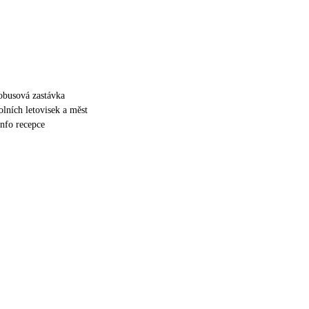
obusová zastávka
olních letovisek a měst
info recepce