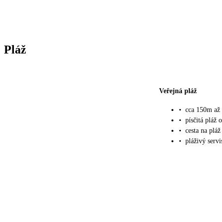
Pláž
Veřejná pláž
•
cca 150m až 
•
písčitá pláž
•
cesta na plá
•
pláživý servi