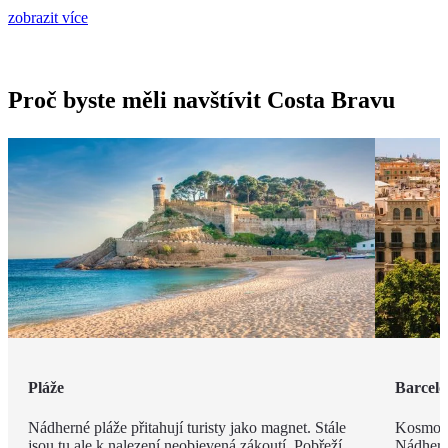
zobrazit více
Proč byste měli navštívit Costa Bravu
Pláže
Barcel
Nádherné pláže přitahují turisty jako magnet. Stále
Kosmopo
jsou tu ale k nalezení neobjevená zákoutí. Pobřeží
Nádhern