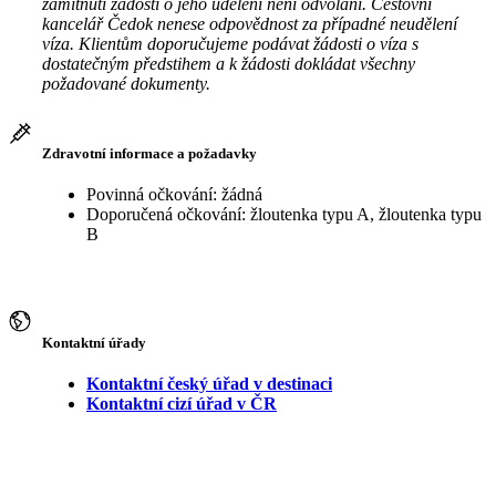
zamítnutí žádosti o jeho udělení není odvolání. Cestovní
kancelář Čedok nenese odpovědnost za případné neudělení
víza. Klientům doporučujeme podávat žádosti o víza s
dostatečným předstihem a k žádosti dokládat všechny
požadované dokumenty.
Zdravotní informace a požadavky
Povinná očkování: žádná
Doporučená očkování: žloutenka typu A, žloutenka typu
B
Kontaktní úřady
Kontaktní český úřad v destinaci
Kontaktní cizí úřad v ČR