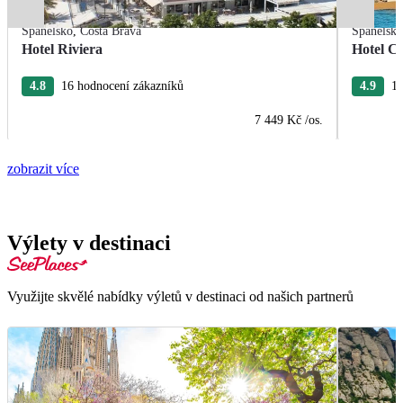
Španělsko
,
Costa Brava
Španělsk
Hotel Riviera
Hotel Ca
4.8
16 hodnocení zákazníků
4.9
15
7 449 Kč
/os.
zobrazit více
Výlety v destinaci
Využijte skvělé nabídky výletů v destinaci od našich partnerů