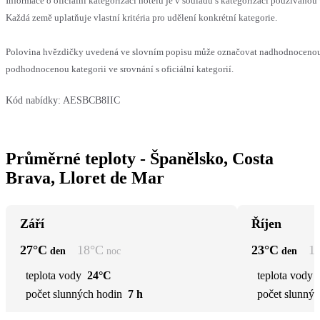
Informace o oficiální kategorizaci hotelu je v souladu s kategorizací používanou 
Každá země uplatňuje vlastní kritéria pro udělení konkrétní kategorie.
Polovina hvězdičky uvedená ve slovním popisu může označovat nadhodnoceno
podhodnocenou kategorii ve srovnání s oficiální kategorií.
Kód nabídky:
AESBCB8IIC
Průměrné teploty - Španělsko, Costa
Brava, Lloret de Mar
Září
Říjen
27
°C
18
°C
23
°C
1
den
noc
den
teplota vody
24°C
teplota vody
počet slunných hodin
7 h
počet slunnýc