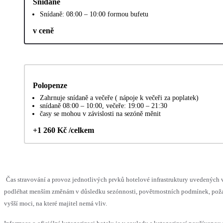
Snídaně
Snídaně: 08:00 – 10:00 formou bufetu
v ceně
Polopenze
Zahrnuje snídaně a večeře ( nápoje k večeři za poplatek)
snídaně 08:00 – 10:00, večeře: 19:00 – 21:30
časy se mohou v závislosti na sezóně měnit
+1 260 Kč /celkem
Čas stravování a provoz jednotlivých prvků hotelové infrastruktury uvedených
podléhat menším změnám v důsledku sezónnosti, povětrnostních podmínek, pož
vyšší moci, na které majitel nemá vliv.