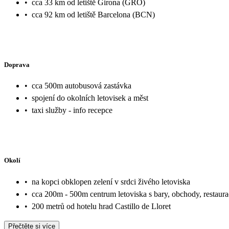
•
cca 33 km od letiště Girona (GRO)
•
cca 92 km od letiště Barcelona (BCN)
Doprava
•
cca 500m autobusová zastávka
•
spojení do okolních letovisek a měst
•
taxi služby - info recepce
Okolí
•
na kopci obklopen zelení v srdci živého letoviska
•
cca 200m - 500m centrum letoviska s bary, obchody, restaur
•
200 metrů od hotelu hrad Castillo de Lloret
Přečtěte si více