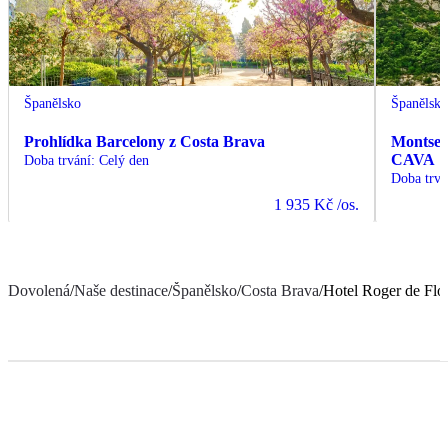
Španělsko
Španělsk
Prohlídka Barcelony z Costa Brava
Montserr
CAVA
Doba trvání
:
Celý den
Doba trvá
1 935 Kč
/os.
Dovolená
/
Naše destinace
/
Španělsko
/
Costa Brava
/
Hotel Roger de Flor