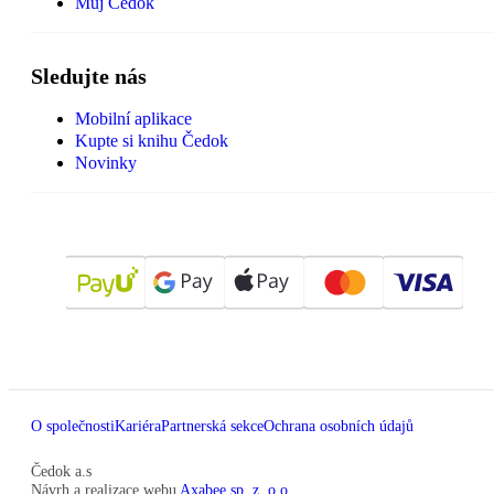
Můj Čedok
Sledujte nás
Mobilní aplikace
Kupte si knihu Čedok
Novinky
O společnosti
Kariéra
Partnerská sekce
Ochrana osobních údajů
Čedok a.s
Návrh a realizace webu
Axabee sp. z. o.o.