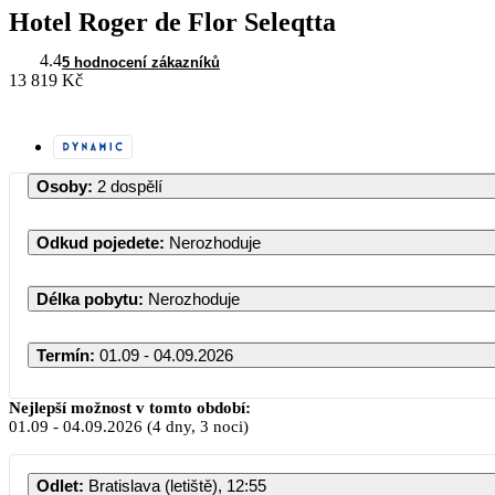
Hotel Roger de Flor Seleqtta
4.4
5 hodnocení zákazníků
13 819 Kč
Osoby
:
2 dospělí
Odkud pojedete
:
Nerozhoduje
Délka pobytu
:
Nerozhoduje
Termín
:
01.09 - 04.09.2026
Září 2026
Nejlepší možnost v tomto období:
01.09
-
04.09.2026
(4 dny, 3 noci)
PO
ÚT
ST
ČT
PÁ
SO
Odlet
:
Bratislava (letiště), 12:55