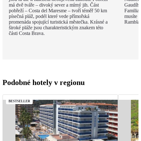
má dvě tváře – divoký sever a mírný jih. Část
Gaudího
pobřeží – Costa del Maresme – tvoří téměř 50 km
Familia 
písečná pláž, podél které vede přímořská
musíte v
promenáda spojující turistická městečka. Krásné a
Rambla, 
široké pláže jsou charakteristickým znakem této
části Costa Brava.
Podobné hotely v regionu
BESTSELLER