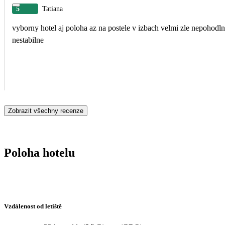
5
Tatiana
vyborny hotel aj poloha az na postele v izbach velmi zle nepohodln
nestabilne
Zobrazit všechny recenze
Poloha hotelu
Vzdálenost od letiště