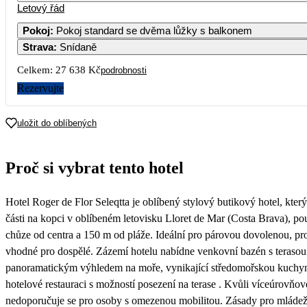
Letový řád
1
2
3
4
5
13 819
12 949
12 909
11 319
9 959
Pokoj
:
Pokoj standard se dvěma lůžky s balkonem
Strava
:
Snídaně
7
8
9
10
11
12
11 739
12 009
Celkem:
27 638 Kč
podrobnosti
14
15
16
17
18
19
Rezervujte
12 079
11 129
10 519
9 949
10 029
10 089
21
22
23
24
25
26
uložit do oblíbených
10 229
28
29
30
Proč si vybrat tento hotel
Hotel Roger de Flor Seleqtta je oblíbený stylový butikový hotel, který 
části na kopci v oblíbeném letovisku Lloret de Mar (Costa Brava), p
chůze od centra a 150 m od pláže. Ideální pro párovou dovolenou, pro 
vhodné pro dospělé. Zázemí hotelu nabídne venkovní bazén s terasou
panoramatickým výhledem na moře, vynikající středomořskou kuchyn
hotelové restauraci s možností posezení na terase . Kvůli víceúrovňo
nedoporučuje se pro osoby s omezenou mobilitou. Zásady pro mláde