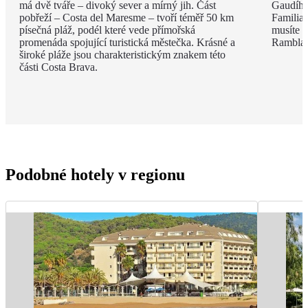
má dvě tváře – divoký sever a mírný jih. Část
Gaudího
pobřeží – Costa del Maresme – tvoří téměř 50 km
Familia 
písečná pláž, podél které vede přímořská
musíte v
promenáda spojující turistická městečka. Krásné a
Rambla, 
široké pláže jsou charakteristickým znakem této
části Costa Brava.
Podobné hotely v regionu