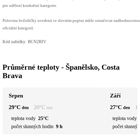
pro udělení konkrétní kategorie.
Polovina hvězdičky uvedená ve slovním popisu může označovat nadhodnocenou
oficiální kategorií.
Kód nabídky:
BCN2RIV
Průměrné teploty - Španělsko, Costa
Brava
Srpen
Září
29
°C
20
°C
27
°C
1
den
noc
den
teplota vody
25°C
teplota vody
počet slunných hodin
9 h
počet slunnýc