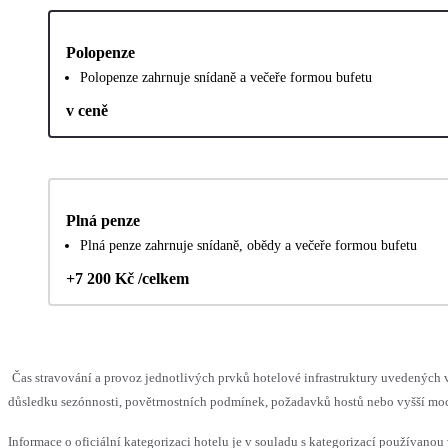
Polopenze
Polopenze zahrnuje snídaně a večeře formou bufetu
v ceně
Plná penze
Plná penze zahrnuje snídaně, obědy a večeře formou bufetu
+7 200 Kč /celkem
Čas stravování a provoz jednotlivých prvků hotelové infrastruktury uvedenýc
důsledku sezónnosti, povětrnostních podmínek, požadavků hostů nebo vyšší moci,
Informace o oficiální kategorizaci hotelu je v souladu s kategorizací používanou 