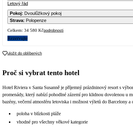
Letový řád
Pokoj
:
Dvoulůžkový pokoj
Strava
:
Polopenze
3
4
5
6
7
Celkem:
34 580 Kč
podrobnosti
10
11
12
13
14
Rezervujte
14 909
17
18
19
20
21
uložit do oblíbených
17 290
24
25
26
27
28
Proč si vybrat tento hotel
15 590
31
Hotel Riviera v Santa Susanně je příjemný prázdninový resort s výbo
promenády, který nabízí pohodlné zázemí pro klidnou dovolenou u moř
bazény, večerní atmosféru letoviska i možnost výletů do Barcelony a 
poloha v blízkosti pláže
vhodné pro všechny věkové kategorie