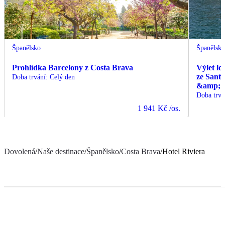
Španělsko
Španělsk
Prohlídka Barcelony z Costa Brava
Výlet lo
ze Sant
Doba trvání
:
Celý den
&amp; C
Doba trvá
1 941 Kč
/os.
Dovolená
/
Naše destinace
/
Španělsko
/
Costa Brava
/
Hotel Riviera