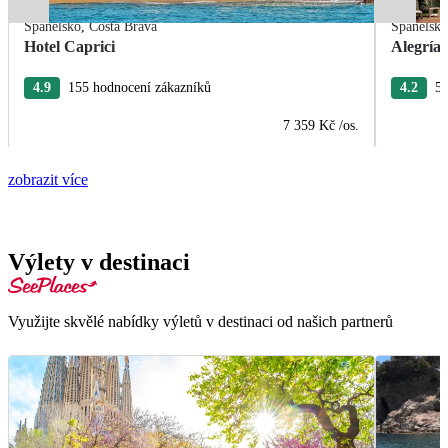
Španělsko
,
Costa Brava
Španělsk
Hotel Caprici
Alegría 
4.9
155 hodnocení zákazníků
4.2
5 
7 359 Kč
/os.
zobrazit více
Výlety v destinaci
Využijte skvělé nabídky výletů v destinaci od našich partnerů