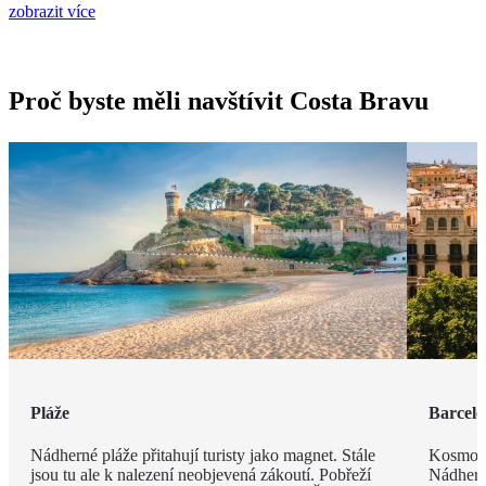
zobrazit více
Proč byste měli navštívit Costa Bravu
Pláže
Barcel
Nádherné pláže přitahují turisty jako magnet. Stále
Kosmopo
jsou tu ale k nalezení neobjevená zákoutí. Pobřeží
Nádhern