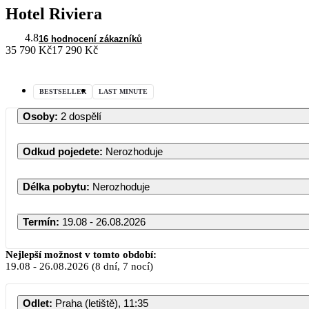
Hotel Riviera
4.8
16 hodnocení zákazníků
35 790 Kč
17 290 Kč
BESTSELLER
LAST MINUTE
Osoby
:
2 dospělí
Odkud pojedete
:
Nerozhoduje
Délka pobytu
:
Nerozhoduje
Termín
:
19.08 - 26.08.2026
Srpen 2026
Nejlepší možnost v tomto období:
19.08
-
26.08.2026
(8 dní, 7 nocí)
PO
ÚT
ST
ČT
PÁ
Odlet
:
Praha (letiště), 11:35