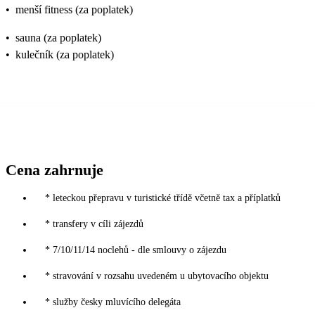
•
menší fitness (za poplatek)
•
sauna (za poplatek)
•
kulečník (za poplatek)
Cena zahrnuje
* leteckou přepravu v turistické třídě včetně tax a příplatků
* transfery v cíli zájezdů
* 7/10/11/14 noclehů - dle smlouvy o zájezdu
* stravování v rozsahu uvedeném u ubytovacího objektu
* služby česky mluvícího delegáta