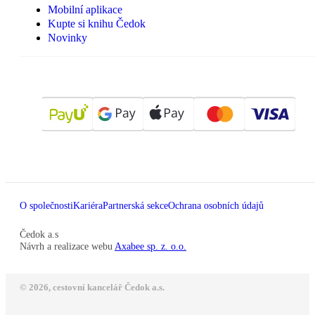
Mobilní aplikace
Kupte si knihu Čedok
Novinky
O společnosti
Kariéra
Partnerská sekce
Ochrana osobních údajů
Čedok a.s
Návrh a realizace webu
Axabee sp. z. o.o.
© 2026, cestovní kancelář Čedok a.s.