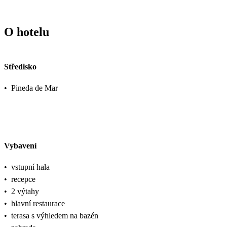
O hotelu
Středisko
•
Pineda de Mar
Vybavení
•
vstupní hala
•
recepce
•
2 výtahy
•
hlavní restaurace
•
terasa s výhledem na bazén