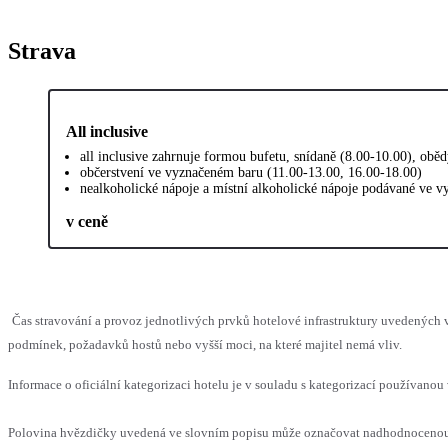
Strava
All inclusive
all inclusive zahrnuje formou bufetu, snídaně (8.00-10.00), obě
občerstvení ve vyznačeném baru (11.00-13.00, 16.00-18.00)
nealkoholické nápoje a místní alkoholické nápoje podávané ve v
v ceně
Čas stravování a provoz jednotlivých prvků hotelové infrastruktury uvedenýc
podmínek, požadavků hostů nebo vyšší moci, na které majitel nemá vliv.
Informace o oficiální kategorizaci hotelu je v souladu s kategorizací používanou 
Polovina hvězdičky uvedená ve slovním popisu může označovat nadhodnocenou n