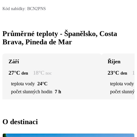
Kód nabídky:
BCN2PNS
Průměrné teploty - Španělsko, Costa
Brava, Pineda de Mar
Září
Říjen
27
°C
18
°C
23
°C
1
den
noc
den
teplota vody
24°C
teplota vody
počet slunných hodin
7 h
počet slunnýc
O destinaci