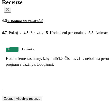
Recenze
4.6
30 hodnocení zákazníků
4.7
Pokoj
4.5
Strava
5
Hodnocení personálu
3.3
Animac
4
Dominika
Hotel mierne zastaraný, izby maličké. Čistota, žiaľ, nebola na prvo
program a bazény s tobogánmi.
Zobrazit všechny recenze