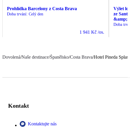
Prohlídka Barcelony z Costa Brava
Výlet lo
ze Sant
Doba trvání
:
Celý den
&amp; C
Doba trvá
1 941 Kč
/os.
Dovolená
/
Naše destinace
/
Španělsko
/
Costa Brava
/
Hotel Pineda Splas
Kontakt
Kontaktujte nás