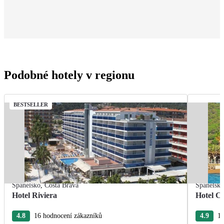
Podobné hotely v regionu
BESTSELLER
Španělsko
,
Costa Brava
Španělsk
Hotel Riviera
Hotel Ca
4.8
16 hodnocení zákazníků
4.9
15