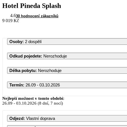
Hotel Pineda Splash
4.6
30 hodnocení zákazníků
9 019 Kč
Osoby
:
2 dospělí
Odkud pojedete
:
Nerozhoduje
Délka pobytu
:
Nerozhoduje
Termín
:
26.09 - 03.10.2026
Nejlepší možnost v tomto období:
26.09
-
03.10.2026
(8 dní, 7 nocí)
PO
ÚT
Odjezd
:
Vlastní doprava
1