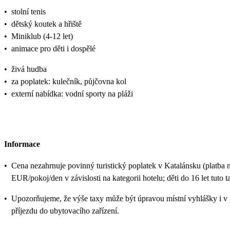
•
stolní tenis
•
dětský koutek a hřiště
•
Miniklub (4-12 let)
•
animace pro děti i dospělé
•
živá hudba
•
za poplatek: kulečník, půjčovna kol
•
externí nabídka: vodní sporty na pláži
Informace
•
Cena nezahrnuje povinný turistický poplatek v Katalánsku (platba n
EUR/pokoj/den v závislosti na kategorii hotelu; děti do 16 let tuto t
•
Upozorňujeme, že výše taxy může být úpravou místní vyhlášky i v
příjezdu do ubytovacího zařízení.