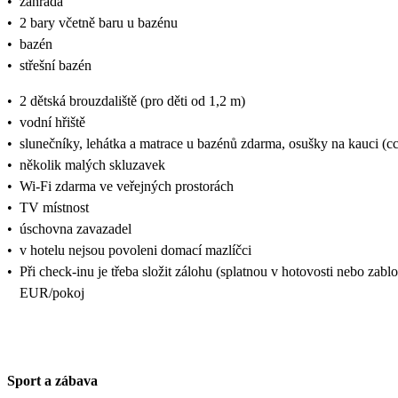
•
zahrada
•
2 bary včetně baru u bazénu
•
bazén
•
střešní bazén
•
2 dětská brouzdaliště (pro děti od 1,2 m)
•
vodní hřiště
•
slunečníky, lehátka a matrace u bazénů zdarma, osušky na kauci (
•
několik malých skluzavek
•
Wi-Fi zdarma ve veřejných prostorách
•
TV místnost
•
úschovna zavazadel
•
v hotelu nejsou povoleni domací mazlíčci
•
Při check-inu je třeba složit zálohu (splatnou v hotovosti nebo zabl
EUR/pokoj
Sport a zábava