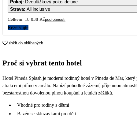
Pokoj
:
Dvoulůžkový pokoj deluxe
Strava
:
All inclusive
7
8
Celkem:
18 038 Kč
podrobnosti
Rezervujte
14
15
uložit do oblíbených
21
22
19 690
Proč si vybrat tento hotel
28
29
10 309
10 379
Hotel Pineda Splash je moderní rodinný hotel v Pineda de Mar, kter
atrakcemi přímo v areálu. Nabízí pohodlné zázemí, příjemnou atmosféru
bezstarostnou dovolenou plnou koupání a letních zážitků.
Vhodné pro rodiny s dětmi
Bazén se skluzavkami pro děti