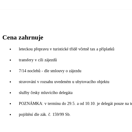
Cena zahrnuje
leteckou přepravu v turistické třídě včetně tax a příplatků
transfery v cíli zájezdů
7/14 noclehů - dle smlouvy o zájezdu
stravování v rozsahu uvedeném u ubytovacího objektu
služby česky mluvícího delegáta
POZNÁMKA: v termínu do 29.5. a od 10.10. je delegát pouze na t
pojištění dle zák. č. 159/99 Sb.