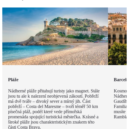
Pláže
Barcel
Nádherné pláže přitahují turisty jako magnet. Stále
Kosmopo
jsou tu ale k nalezení neobjevená zákoutí. Pobřeží
Nádhern
má dvě tváře – divoký sever a mírný jih. Část
Gaudího
pobřeží – Costa del Maresme – tvoří téměř 50 km
Familia 
písečná pláž, podél které vede přímořská
musíte v
promenáda spojující turistická městečka. Krásné a
Rambla, 
široké pláže jsou charakteristickým znakem této
části Costa Brava.