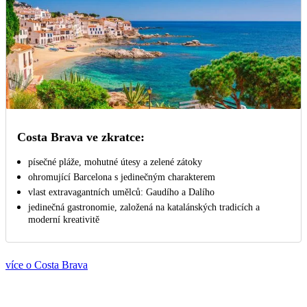
Costa Brava ve zkratce:
písečné pláže, mohutné útesy a zelené zátoky
ohromující Barcelona s jedinečným charakterem
vlast extravagantních umělců: Gaudího a Dalího
jedinečná gastronomie, založená na katalánských tradicích a
moderní kreativitě
více o Costa Brava