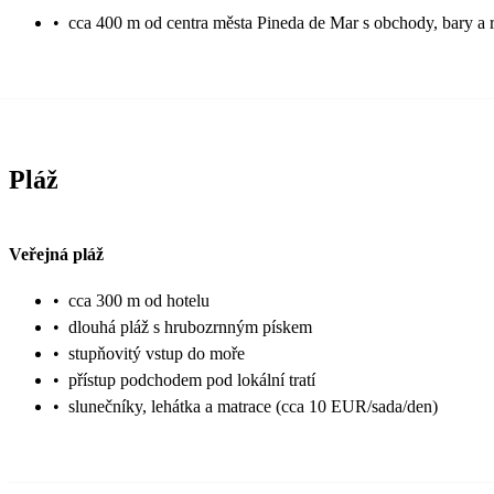
•
cca 400 m od centra města Pineda de Mar s obchody, bary a 
Pláž
Veřejná pláž
•
cca 300 m od hotelu
•
dlouhá pláž s hrubozrnným pískem
•
stupňovitý vstup do moře
•
přístup podchodem pod lokální tratí
•
slunečníky, lehátka a matrace (cca 10 EUR/sada/den)