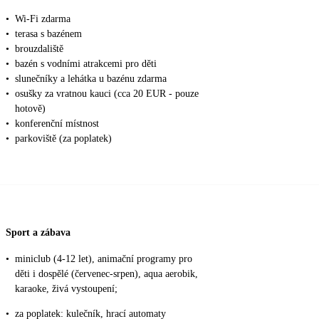
•
Wi-Fi zdarma
•
terasa s bazénem
•
brouzdaliště
•
bazén s vodními atrakcemi pro děti
•
slunečníky a lehátka u bazénu zdarma
•
osušky za vratnou kauci (cca 20 EUR - pouze
hotově)
•
konferenční místnost
•
parkoviště (za poplatek)
Sport a zábava
•
miniclub (4-12 let), animační programy pro
děti i dospělé (červenec-srpen), aqua aerobik,
karaoke, živá vystoupení;
•
za poplatek: kulečník, hrací automaty