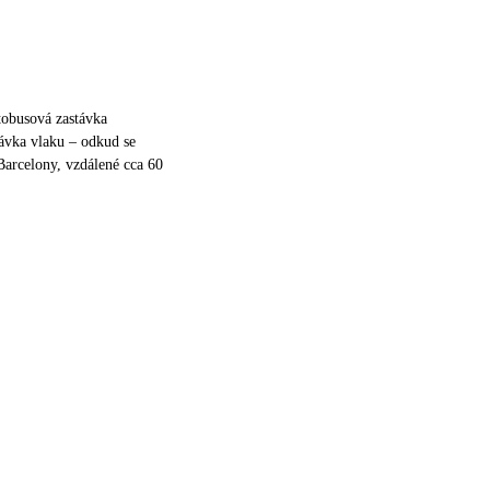
tobusová zastávka
ávka vlaku – odkud se
Barcelony, vzdálené cca 60