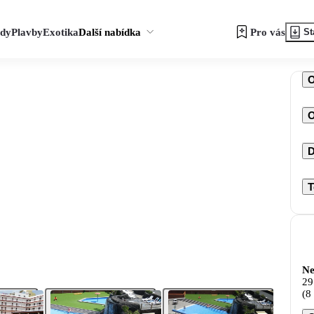
zdy
Plavby
Exotika
Další nabídka
Pro vás
St
O
D
T
Ne
29
(8