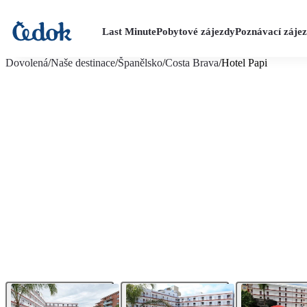
Last Minute
Pobytové zájezdy
Poznávací záje
více fotografií (21)
Dovolená
/
Naše destinace
/
Španělsko
/
Costa Brava
/
Hotel Papi