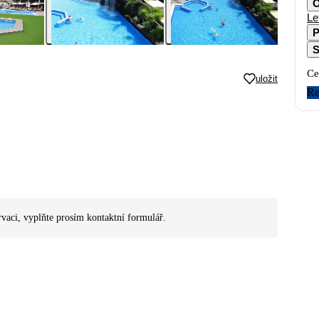
O
Le
P
S
Ce
uložit
Re
rvaci, vyplňte prosím kontaktní formulář.