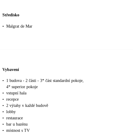
Středisko
•
Malgrat de Mar
Vybavení
•
1 budova - 2 části - 3* část standardní pokoje,
4* superior pokoje
•
vstupní hala
•
recepce
•
2 výtahy v každé budově
•
lobby
•
restaurace
•
bar u bazénu
•
místnost s TV