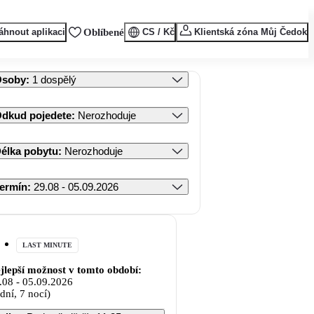
áhnout aplikaci
Oblíbené
CS / Kč
Klientská zóna Můj Čedok
Osoby
:
1 dospělý
dkud pojedete
:
Nerozhoduje
élka pobytu
:
Nerozhoduje
ermín
:
29.08 - 05.09.2026
LAST MINUTE
jlepší možnost v tomto období:
.08
-
05.09.2026
 dní, 7 nocí)