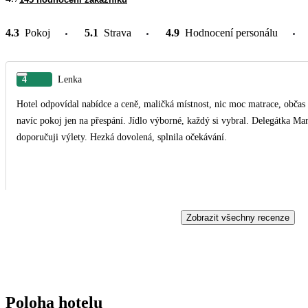
4.3
Pokoj
5.1
Strava
4.9
Hodnocení personálu
4
Lenka
Hotel odpovídal nabídce a ceně, maličká místnost, nic moc matrace, občas b
navíc pokoj jen na přespání. Jídlo výborné, každý si vybral. Delegátka Mar
doporučuji výlety. Hezká dovolená, splnila očekávání.
Zobrazit všechny recenze
Poloha hotelu