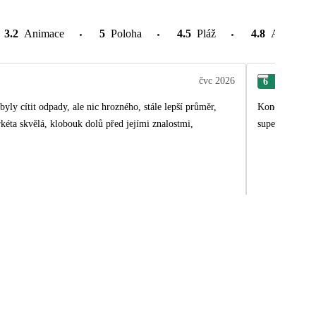
3.2
Animace
5
Poloha
4.5
Pláž
4.8
Atrakce v
čvc 2026
6
Mil
yly cítit odpady, ale nic hrozného, stále lepší průměr,
Konečne poriad
kéta skvělá, klobouk dolů před jejími znalostmi,
super bolo sup