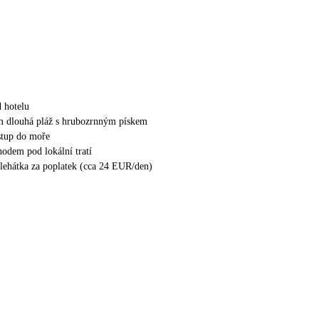
 hotelu
m dlouhá pláž s hrubozrnným pískem
stup do moře
hodem pod lokální tratí
 lehátka za poplatek (cca 24 EUR/den)