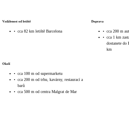
Vzdálenost od letiště
Doprava
•
cca 82 km letiště Barcelona
•
cca 200 m au
•
cca 1 km zast
dostanete do 
km
Okolí
•
cca 100 m od supermarketu
•
cca 200 m od trhu, kavárny, restaurací a
barů
•
cca 500 m od centra Malgrat de Mar