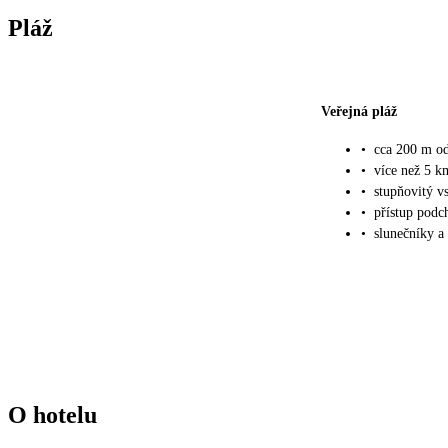
Pláž
Veřejná pláž
•
cca 200 m od
•
více než 5 k
•
stupňovitý v
•
přístup podc
•
slunečníky a
O hotelu