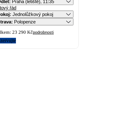
dlet
:
Praha (letiště), 11:35
tový řád
okoj
:
Jednolůžkový pokoj
trava
:
Polopenze
lkem:
23 290 Kč
podrobnosti
zervujte