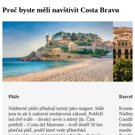
Proč byste měli navštívit Costa Bravu
Pláže
Barcel
Nádherné pláže přitahují turisty jako magnet. Stále
Kosmopo
jsou tu ale k nalezení neobjevená zákoutí. Pobřeží
Nádhern
má dvě tváře – divoký sever a mírný jih. Část
Gaudího
pobřeží – Costa del Maresme – tvoří téměř 50 km
Familia 
písečná pláž, podél které vede přímořská
musíte v