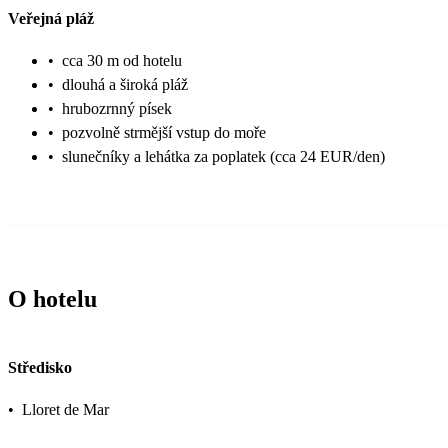
Veřejná pláž
•
cca 30 m od hotelu
•
dlouhá a široká pláž
•
hrubozrnný písek
•
pozvolně strmější vstup do moře
•
slunečníky a lehátka za poplatek (cca 24 EUR/den)
O hotelu
Středisko
•
Lloret de Mar