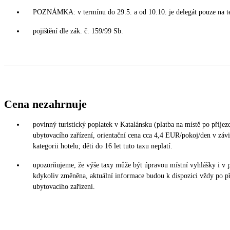
POZNÁMKA: v termínu do 29.5. a od 10.10. je delegát pouze na t
pojištění dle zák. č. 159/99 Sb.
Cena nezahrnuje
povinný turistický poplatek v Katalánsku (platba na místě po příjez
ubytovacího zařízení, orientační cena cca 4,4 EUR/pokoj/den v závi
kategorii hotelu; děti do 16 let tuto taxu neplatí.
upozorňujeme, že výše taxy může být úpravou místní vyhlášky i v 
kdykoliv změněna, aktuální informace budou k dispozici vždy po p
ubytovacího zařízení.