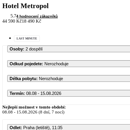
Hotel Metropol
5.7
4 hodnocení zákazníků
44 590 Kč
18 490 Kč
LAST MINUTE
Osoby
:
2 dospělí
Odkud pojedete
:
Nerozhoduje
Délka pobytu
:
Nerozhoduje
Termín
:
08.08 - 15.08.2026
Srpen 2026
Nejlepší možnost v tomto období:
08.08
-
15.08.2026
(8 dní, 7 nocí)
PO
ÚT
ST
ČT
PÁ
SO
NE
Odlet
:
Praha (letiště), 11:35