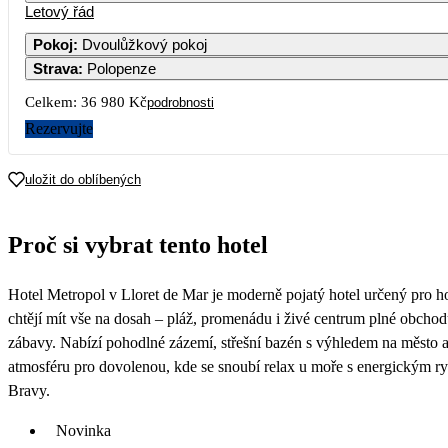
Letový řád
1
2
Pokoj
:
Dvoulůžkový pokoj
Strava
:
Polopenze
3
4
5
6
7
8
9
18 490
Celkem:
36 980 Kč
podrobnosti
10
11
12
13
14
15
16
Rezervujte
16 290
20 490
17
18
19
20
21
22
23
uložit do oblíbených
20 590
22 990
24
25
26
27
28
29
30
Proč si vybrat tento hotel
19 590
20 090
31
Hotel Metropol v Lloret de Mar je moderně pojatý hotel určený pro hos
chtějí mít vše na dosah – pláž, promenádu i živé centrum plné obchod
zábavy. Nabízí pohodlné zázemí, střešní bazén s výhledem na město 
atmosféru pro dovolenou, kde se snoubí relax u moře s energickým 
Bravy.
Novinka