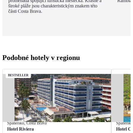
promenáda spojující turistická městečka. Krásné a
Rambla, 
široké pláže jsou charakteristickým znakem této
části Costa Brava.
Podobné hotely v regionu
BESTSELLER
Španělsko
,
Costa Brava
Španělsk
Hotel Riviera
Hotel Ca