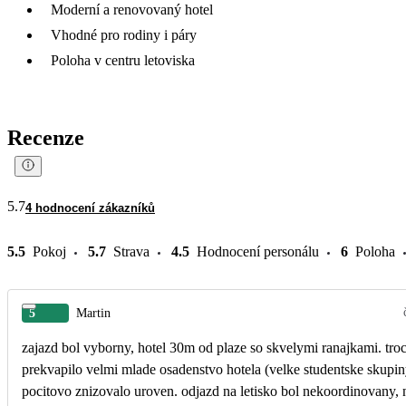
Moderní a renovovaný hotel
Vhodné pro rodiny i páry
Poloha v centru letoviska
Recenze
5.7
4 hodnocení zákazníků
5.5
Pokoj
5.7
Strava
4.5
Hodnocení personálu
6
Poloha
5
Martin
zajazd bol vyborny, hotel 30m od plaze so skvelymi ranajkami. tro
prekvapilo velmi mlade osadenstvo hotela (velke studentske skupin
pocitovo znizovalo uroven. odjazd na letisko bol nekoordinovany, nam to