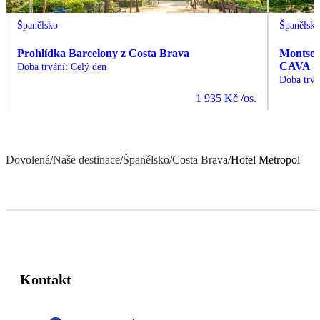
Španělsko
Španělsk
Prohlídka Barcelony z Costa Brava
Montserr
CAVA
Doba trvání
:
Celý den
Doba trvá
1 935 Kč
/os.
Dovolená
/
Naše destinace
/
Španělsko
/
Costa Brava
/
Hotel Metropol
Kontakt