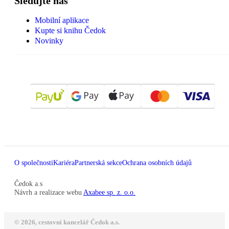
Sledujte nás
Mobilní aplikace
Kupte si knihu Čedok
Novinky
O společnosti
Kariéra
Partnerská sekce
Ochrana osobních údajů
Čedok a.s
Návrh a realizace webu
Axabee sp. z. o.o.
© 2026, cestovní kancelář Čedok a.s.