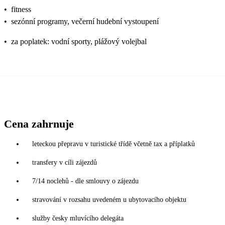
•
fitness
•
sezónní programy, večerní hudební vystoupení
•
za poplatek: vodní sporty, plážový volejbal
Cena zahrnuje
leteckou přepravu v turistické třídě včetně tax a příplatků
transfery v cíli zájezdů
7/14 noclehů - dle smlouvy o zájezdu
stravování v rozsahu uvedeném u ubytovacího objektu
služby česky mluvícího delegáta