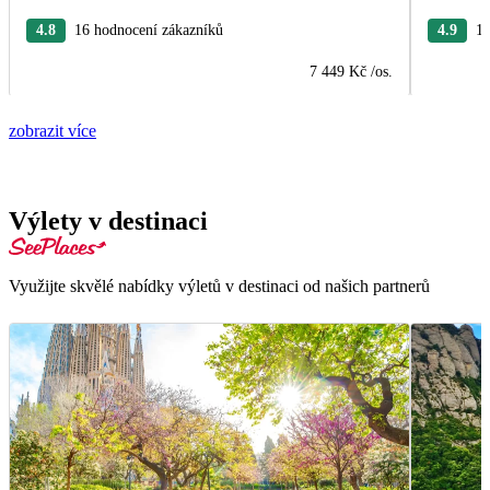
4.8
16 hodnocení zákazníků
4.9
15
7 449 Kč
/os.
zobrazit více
Výlety v destinaci
Využijte skvělé nabídky výletů v destinaci od našich partnerů