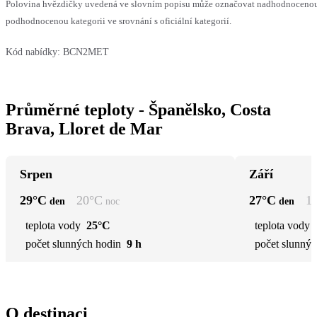
Polovina hvězdičky uvedená ve slovním popisu může označovat nadhodnoceno
podhodnocenou kategorii ve srovnání s oficiální kategorií.
Kód nabídky:
BCN2MET
Průměrné teploty - Španělsko, Costa
Brava, Lloret de Mar
Srpen
Září
29
°C
20
°C
27
°C
1
den
noc
den
teplota vody
25°C
teplota vody
počet slunných hodin
9 h
počet slunnýc
O destinaci