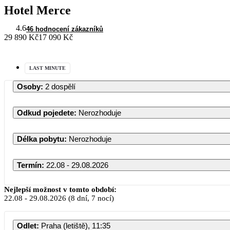
Hotel Merce
4.6
46 hodnocení zákazníků
29 890 Kč
17 090 Kč
LAST MINUTE
Osoby
:
2 dospělí
Odkud pojedete
:
Nerozhoduje
Délka pobytu
:
Nerozhoduje
Termín
:
22.08 - 29.08.2026
Nejlepší možnost v tomto období:
22.08
-
29.08.2026
(8 dní, 7 nocí)
Odlet
:
Praha (letiště), 11:35