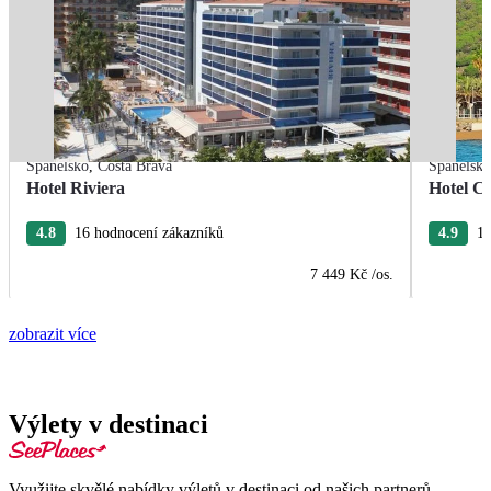
Španělsko
,
Costa Brava
Španělsk
Hotel Riviera
Hotel Ca
4.8
16 hodnocení zákazníků
4.9
15
7 449 Kč
/os.
zobrazit více
Výlety v destinaci
Využijte skvělé nabídky výletů v destinaci od našich partnerů