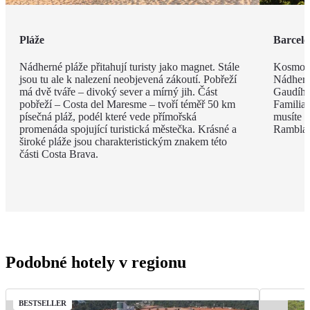
Pláže
Barcel
Nádherné pláže přitahují turisty jako magnet. Stále
Kosmopo
jsou tu ale k nalezení neobjevená zákoutí. Pobřeží
Nádhern
má dvě tváře – divoký sever a mírný jih. Část
Gaudího
pobřeží – Costa del Maresme – tvoří téměř 50 km
Familia 
písečná pláž, podél které vede přímořská
musíte v
promenáda spojující turistická městečka. Krásné a
Rambla, 
široké pláže jsou charakteristickým znakem této
části Costa Brava.
Podobné hotely v regionu
BESTSELLER