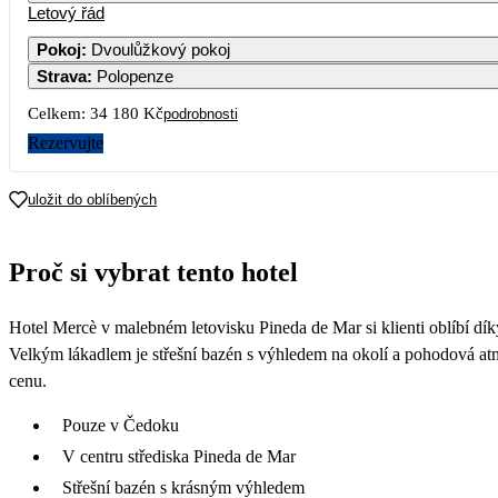
Letový řád
Pokoj
:
Dvoulůžkový pokoj
Strava
:
Polopenze
Celkem:
34 180 Kč
podrobnosti
Rezervujte
uložit do oblíbených
Proč si vybrat tento hotel
Hotel Mercè v malebném letovisku Pineda de Mar si klienti oblíbí dík
Velkým lákadlem je střešní bazén s výhledem na okolí a pohodová atmo
cenu.
Pouze v Čedoku
V centru střediska Pineda de Mar
Střešní bazén s krásným výhledem