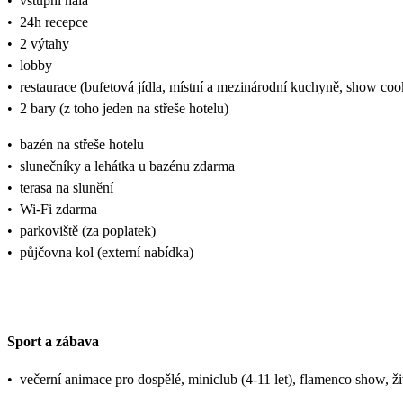
•
vstupní hala
•
24h recepce
•
2 výtahy
•
lobby
•
restaurace (bufetová jídla, místní a mezinárodní kuchyně, show coo
•
2 bary (z toho jeden na střeše hotelu)
•
bazén na střeše hotelu
•
slunečníky a lehátka u bazénu zdarma
•
terasa na slunění
•
Wi-Fi zdarma
•
parkoviště (za poplatek)
•
půjčovna kol (externí nabídka)
Sport a zábava
•
večerní animace pro dospělé, miniclub (4-11 let), flamenco show, ž