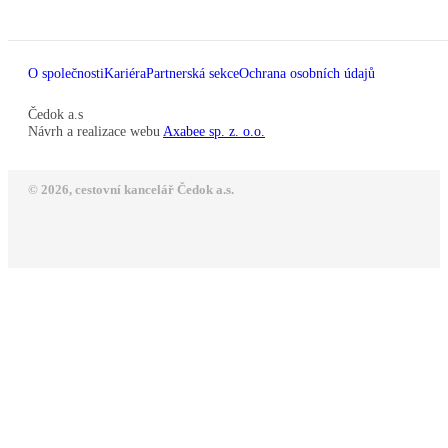
O společnosti
Kariéra
Partnerská sekce
Ochrana osobních údajů
Čedok a.s
Návrh a realizace webu
Axabee sp. z. o.o.
© 2026, cestovní kancelář Čedok a.s.