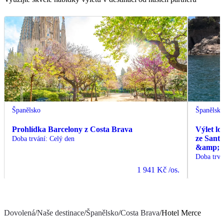
Španělsko
Španělsk
Prohlídka Barcelony z Costa Brava
Výlet lo
ze Sant
Doba trvání
:
Celý den
&amp; C
Doba trvá
1 941 Kč
/os.
Dovolená
/
Naše destinace
/
Španělsko
/
Costa Brava
/
Hotel Merce