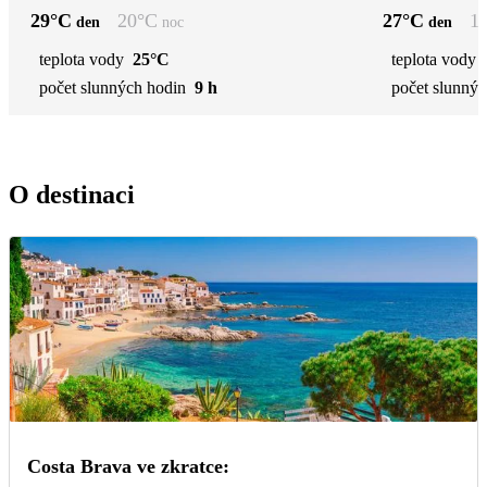
29
°C
20
°C
27
°C
1
den
noc
den
teplota vody
25°C
teplota vody
počet slunných hodin
9 h
počet slunnýc
O destinaci
Costa Brava ve zkratce: