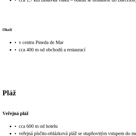
Okolí
•
v centru Pineda de Mar
•
cca 400 m od obchodů a restaurací
Pláž
Veřejná pláž
•
cca 600 m od hotelu
•
veřejná písčito-oblázková pláž se stupňovitým vstupem do m