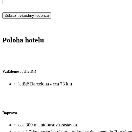
Zobrazit všechny recenze
Poloha hotelu
Vzdálenost od letiště
•
letiště Barcelona - cca 73 km
Doprava
•
cca 300 m autobusová zastávka
•
cca 1,7 km zastávka vlaku – odkud se dostanete do Barcelon