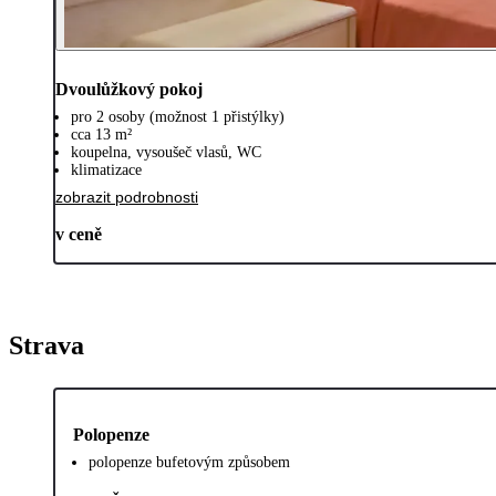
Dvoulůžkový pokoj
pro 2 osoby (možnost 1 přistýlky)
cca 13 m²
koupelna, vysoušeč vlasů, WC
klimatizace
zobrazit podrobnosti
v ceně
Strava
Polopenze
polopenze bufetovým způsobem