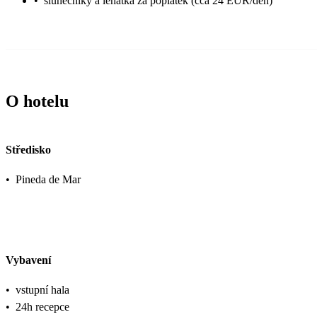
•
slunečníky a lehátka za poplatek (cca 24 EUR/den)
O hotelu
Středisko
•
Pineda de Mar
Vybavení
•
vstupní hala
•
24h recepce