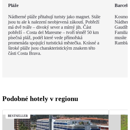
Pláže
Barcel
Nádherné pláže přitahují turisty jako magnet. Stále
Kosmopo
jsou tu ale k nalezení neobjevená zákoutí. Pobřeží
Nádhern
má dvě tváře – divoký sever a mírný jih. Část
Gaudího
pobřeží – Costa del Maresme – tvoří téměř 50 km
Familia 
písečná pláž, podél které vede přímořská
musíte v
promenáda spojující turistická městečka. Krásné a
Rambla, 
široké pláže jsou charakteristickým znakem této
části Costa Brava.
Podobné hotely v regionu
BESTSELLER