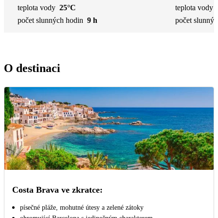
teplota vody
25°C
teplota vody
počet slunných hodin
9 h
počet slunnýc
O destinaci
Costa Brava ve zkratce:
písečné pláže, mohutné útesy a zelené zátoky