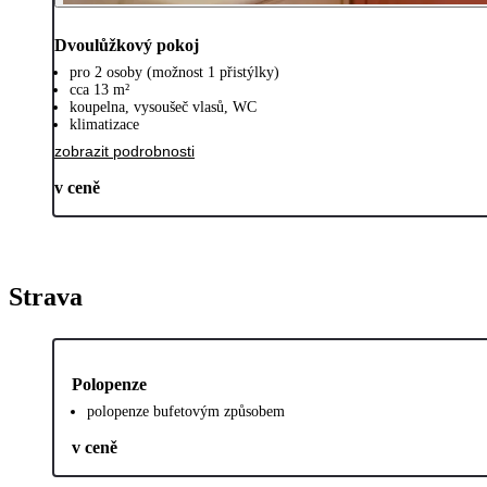
Dvoulůžkový pokoj
pro 2 osoby (možnost 1 přistýlky)
cca 13 m²
koupelna, vysoušeč vlasů, WC
klimatizace
zobrazit podrobnosti
v ceně
Strava
Polopenze
polopenze bufetovým způsobem
v ceně