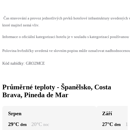
Čas stravování a provoz jednotlivých prvků hotelové infrastruktury uvedenýc
které majitel nemá vliv.
Informace o oficiální kategorizaci hotelu je v souladu s kategorizací používanou 
Polovina hvězdičky uvedená ve slovním popisu může označovat nadhodnocenou n
Kód nabídky:
GRO2MCE
Průměrné teploty - Španělsko, Costa
Brava, Pineda de Mar
Srpen
Září
29
°C
20
°C
27
°C
1
den
noc
den