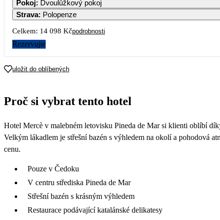
Pokoj
:
Dvoulůžkový pokoj
Strava
:
Polopenze
Celkem:
14 098 Kč
podrobnosti
Rezervujte
uložit do oblíbených
Proč si vybrat tento hotel
Hotel Mercè v malebném letovisku Pineda de Mar si klienti oblíbí dík
Velkým lákadlem je střešní bazén s výhledem na okolí a pohodová atmo
cenu.
Pouze v Čedoku
V centru střediska Pineda de Mar
Střešní bazén s krásným výhledem
Restaurace podávající katalánské delikatesy