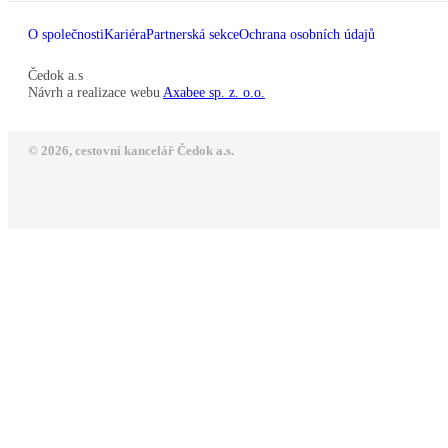
O společnosti
Kariéra
Partnerská sekce
Ochrana osobních údajů
Čedok a.s
Návrh a realizace webu
Axabee sp. z. o.o.
© 2026, cestovní kancelář Čedok a.s.