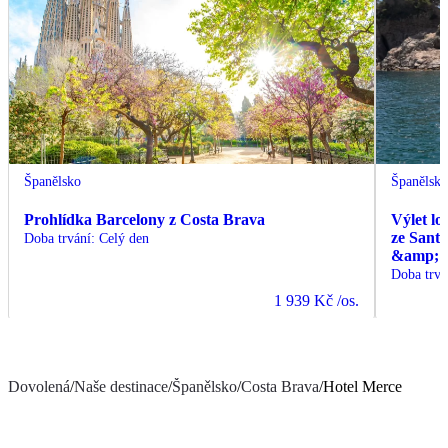
Španělsko
Španělsk
Prohlídka Barcelony z Costa Brava
Výlet lo
ze Sant
Doba trvání
:
Celý den
&amp; C
Doba trvá
1 939 Kč
/os.
Dovolená
/
Naše destinace
/
Španělsko
/
Costa Brava
/
Hotel Merce