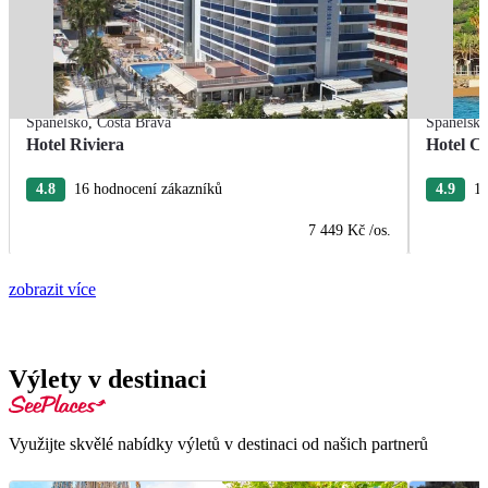
Španělsko
,
Costa Brava
Španělsk
Hotel Riviera
Hotel Ca
4.8
16 hodnocení zákazníků
4.9
15
7 449 Kč
/os.
zobrazit více
Výlety v destinaci
Využijte skvělé nabídky výletů v destinaci od našich partnerů