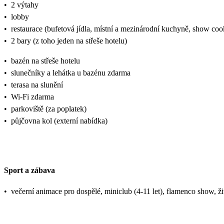
•
2 výtahy
•
lobby
•
restaurace (bufetová jídla, místní a mezinárodní kuchyně, show coo
•
2 bary (z toho jeden na střeše hotelu)
•
bazén na střeše hotelu
•
slunečníky a lehátka u bazénu zdarma
•
terasa na slunění
•
Wi-Fi zdarma
•
parkoviště (za poplatek)
•
půjčovna kol (externí nabídka)
Sport a zábava
•
večerní animace pro dospělé, miniclub (4-11 let), flamenco show, ž