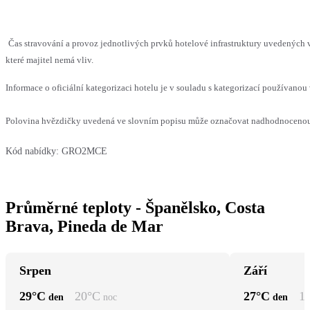
Čas stravování a provoz jednotlivých prvků hotelové infrastruktury uvedenýc
které majitel nemá vliv.
Informace o oficiální kategorizaci hotelu je v souladu s kategorizací používanou 
Polovina hvězdičky uvedená ve slovním popisu může označovat nadhodnocenou n
Kód nabídky:
GRO2MCE
Průměrné teploty - Španělsko, Costa
Brava, Pineda de Mar
Srpen
Září
29
°C
20
°C
27
°C
1
den
noc
den