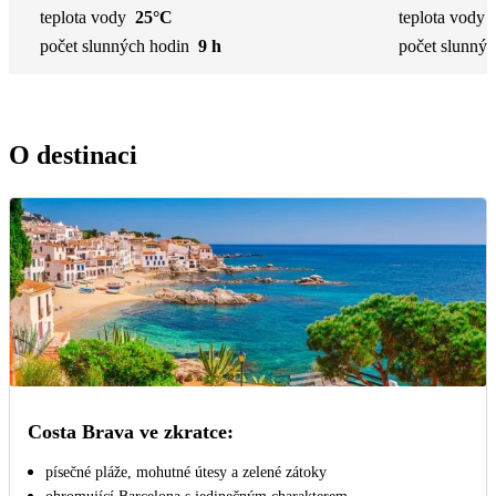
teplota vody
25°C
teplota vody
počet slunných hodin
9 h
počet slunnýc
O destinaci
Costa Brava ve zkratce:
písečné pláže, mohutné útesy a zelené zátoky