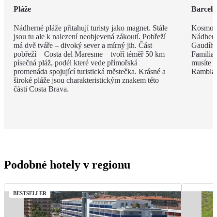
Pláže
Barcel
Nádherné pláže přitahují turisty jako magnet. Stále
Kosmopo
jsou tu ale k nalezení neobjevená zákoutí. Pobřeží
Nádhern
má dvě tváře – divoký sever a mírný jih. Část
Gaudího
pobřeží – Costa del Maresme – tvoří téměř 50 km
Familia 
písečná pláž, podél které vede přímořská
musíte v
promenáda spojující turistická městečka. Krásné a
Rambla, 
široké pláže jsou charakteristickým znakem této
části Costa Brava.
Podobné hotely v regionu
BESTSELLER