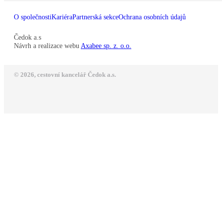
O společnosti
Kariéra
Partnerská sekce
Ochrana osobních údajů
Čedok a.s
Návrh a realizace webu
Axabee sp. z. o.o.
© 2026, cestovní kancelář Čedok a.s.