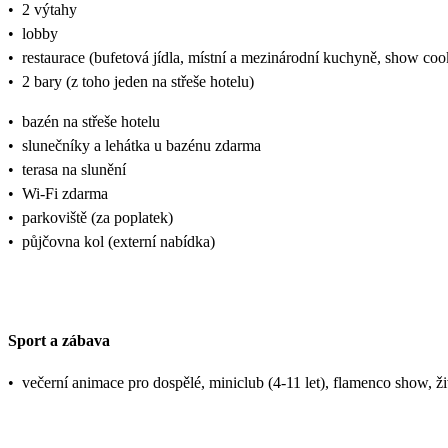
•
2 výtahy
•
lobby
•
restaurace (bufetová jídla, místní a mezinárodní kuchyně, show coo
•
2 bary (z toho jeden na střeše hotelu)
•
bazén na střeše hotelu
•
slunečníky a lehátka u bazénu zdarma
•
terasa na slunění
•
Wi-Fi zdarma
•
parkoviště (za poplatek)
•
půjčovna kol (externí nabídka)
Sport a zábava
•
večerní animace pro dospělé, miniclub (4-11 let), flamenco show, ž