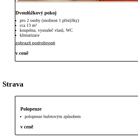
Dvoulůžkový pokoj
pro 2 osoby (možnost 1 přistýlky)
cca 13 m²
koupelna, vysoušeč vlasů, WC
klimatizace
zobrazit podrobnosti
v ceně
Strava
Polopenze
polopenze bufetovým způsobem
v ceně