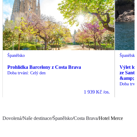
Španělsko
Španělsk
Prohlídka Barcelony z Costa Brava
Výlet lo
ze Sant
Doba trvání
:
Celý den
&amp; C
Doba trvá
1 939 Kč
/os.
Dovolená
/
Naše destinace
/
Španělsko
/
Costa Brava
/
Hotel Merce