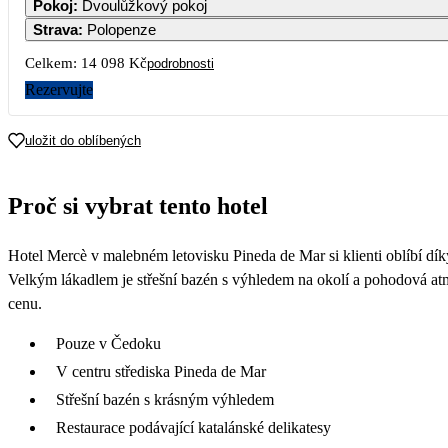
Pokoj
:
Dvoulůžkový pokoj
Strava
:
Polopenze
Celkem:
14 098 Kč
podrobnosti
Rezervujte
uložit do oblíbených
Proč si vybrat tento hotel
Hotel Mercè v malebném letovisku Pineda de Mar si klienti oblíbí dík
Velkým lákadlem je střešní bazén s výhledem na okolí a pohodová atmo
cenu.
Pouze v Čedoku
V centru střediska Pineda de Mar
Střešní bazén s krásným výhledem
Restaurace podávající katalánské delikatesy