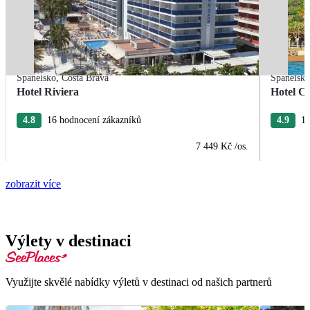
Španělsko
,
Costa Brava
Španělsk
Hotel Riviera
Hotel Ca
4.8
16 hodnocení zákazníků
4.9
15
7 449 Kč
/os.
zobrazit více
Výlety v destinaci
Využijte skvělé nabídky výletů v destinaci od našich partnerů