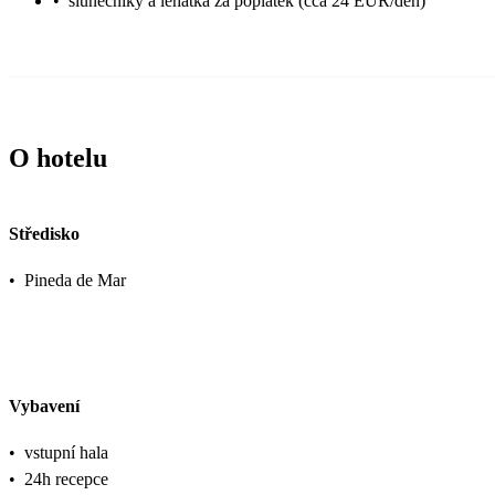
•
slunečníky a lehátka za poplatek (cca 24 EUR/den)
O hotelu
Středisko
•
Pineda de Mar
Vybavení
•
vstupní hala
•
24h recepce