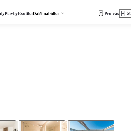
zdy
Plavby
Exotika
Další nabídka
Pro vás
St