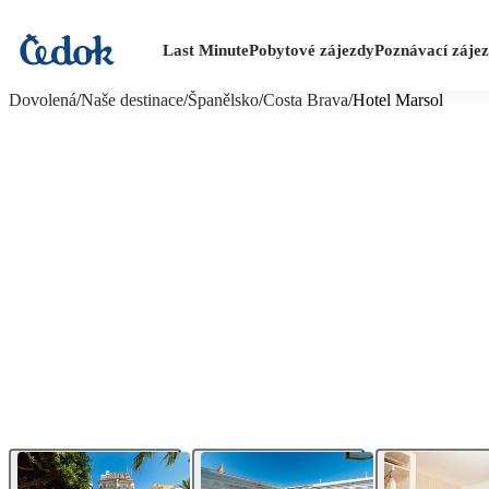
Last Minute
Pobytové zájezdy
Poznávací záje
více fotografií (19)
Dovolená
/
Naše destinace
/
Španělsko
/
Costa Brava
/
Hotel Marsol