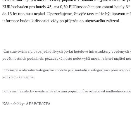
EUR/osoba/den pro hotely 4*, cca 0,50 EUR/osoba/den pro ostatní hotely 3* a 
do 16 let tuto taxu neplatí. Upozorňujeme, že výše taxy může být úpravou mí
informace budou k dispozici vždy po příjezdu do ubytovacího zařízení.
Čas stravování a provoz jednotlivých prvků hotelové infrastruktury uvedenýc
povětrnostních podmínek, požadavků hostů nebo vyšší moci, na které majitel nem
Informace o oficiální kategorizaci hotelu je v souladu s kategorizací používanou 
konkrétní kategorie.
Polovina hvězdičky uvedená ve slovním popisu může označovat nadhodnocenou n
Kód nabídky:
AESBCB97FA