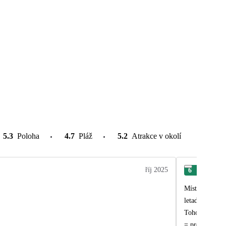
5.3
Poloha
4.7
Pláž
5.2
Atrakce v okolí
říj 2025
6
Jaro
Místo a hotel 
letadlem lehce
Toho, kdo vymy
= pro změnu be