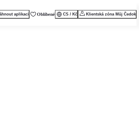
áhnout aplikaci
Oblíbené
CS / Kč
Klientská zóna Můj Čedok