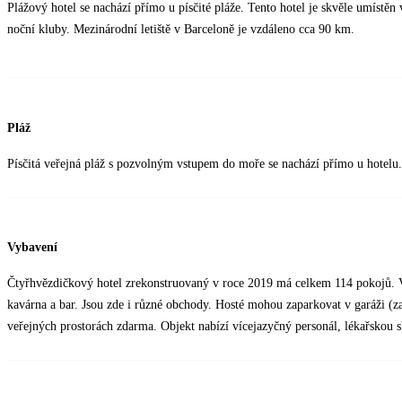
Plážový hotel se nachází přímo u písčité pláže. Tento hotel je skvěle umístěn
noční kluby. Mezinárodní letiště v Barceloně je vzdáleno cca 90 km.
Pláž
Písčitá veřejná pláž s pozvolným vstupem do moře se nachází přímo u hotelu. 
Vybavení
Čtyřhvězdičkový hotel zrekonstruovaný v roce 2019 má celkem 114 pokojů. V h
kavárna a bar. Jsou zde i různé obchody. Hosté mohou zaparkovat v garáži (za
veřejných prostorách zdarma. Objekt nabízí vícejazyčný personál, lékařskou 