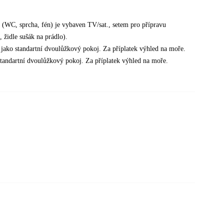
 (WC, sprcha, fén) je vybaven TV/sat., setem pro přípravu
 židle sušák na prádlo).
 jako standartní dvoulůžkový pokoj. Za příplatek výhled na moře.
 standartní dvoulůžkový pokoj. Za příplatek výhled na moře.