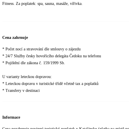
Fitness. Za poplatek: spa, sauna, masáže, vířivka.
Cena zahrnuje
* Počet nocí a stravování dle smlouvy o zájezdu
* 24/7 Služby česky hovořícího delegáta Čedoku na telefonu
* Pojištění dle zákona č. 159/1999 Sb.
U varianty leteckou dopravou:
* Leteckou dopravu v turistické třídě včetně tax a poplatků
* Transfery v destinaci
Informace
Cena nezahrnuje povinný turistický poplatek v Katalánsku (platba na místě po