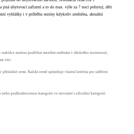
jiná ubytovací zařízení a to do max. výše za 7 nocí pobytu); děti
stní vyhlášky i v průběhu sezóny kdykoliv změněna, aktuální
h v nabídce mohou podléhat menším změnám v důsledku sezónnosti,
á vliv.
v příslušné zemi. Každá země uplatňuje vlastní kritéria pro udělení
ebo podhodnocenou kategorii ve srovnání s oficiální kategorií.