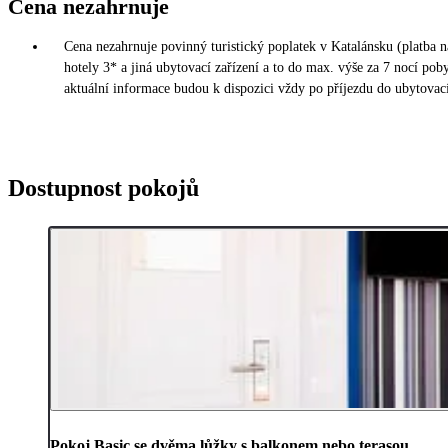
Cena nezahrnuje
Cena nezahrnuje povinný turistický poplatek v Katalánsku (platba n
hotely 3* a jiná ubytovací zařízení a to do max. výše za 7 nocí po
aktuální informace budou k dispozici vždy po příjezdu do ubytovací
Dostupnost pokojů
Pokoj Basic se dvěma lůžky s balkonem nebo terasou