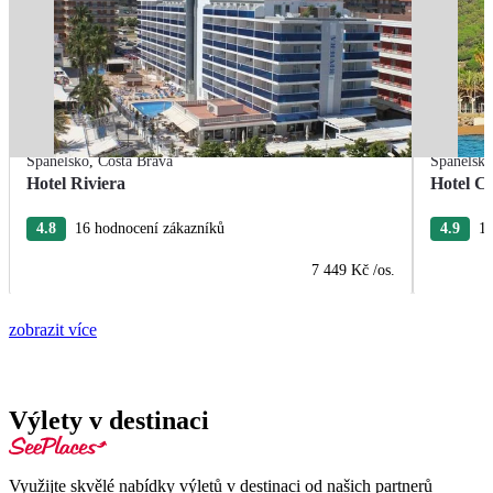
Španělsko
,
Costa Brava
Španělsk
Hotel Riviera
Hotel Ca
4.8
16 hodnocení zákazníků
4.9
15
7 449 Kč
/os.
zobrazit více
Výlety v destinaci
Využijte skvělé nabídky výletů v destinaci od našich partnerů