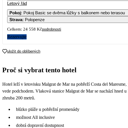
Letový řád
Pokoj
:
Pokoj Basic se dvěma lůžky s balkonem nebo terasou
Strava
:
Polopenze
Celkem:
24 558 Kč
podrobnosti
Rezervujte
uložit do oblíbených
Proč si vybrat tento hotel
Hotel leží v letovisku Malgrat de Mar na pobřeží Costa del Maresme, p
vede podchodem. Vlaková stanice Malgrat de Mar se nachází hned u h
zhruba 200 metrů.
blízko pláže u pobřežní promenády
možnost All inclusive
dobrá dopravní dostupnost