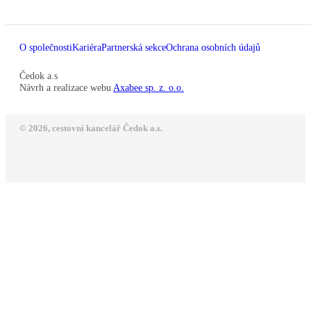
O společnosti
Kariéra
Partnerská sekce
Ochrana osobních údajů
Čedok a.s
Návrh a realizace webu
Axabee sp. z. o.o.
© 2026, cestovní kancelář Čedok a.s.