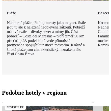
Pláže
Barcel
Nádherné pláže přitahují turisty jako magnet. Stále
Kosmopo
jsou tu ale k nalezení neobjevená zákoutí. Pobřeží
Nádhern
má dvě tváře – divoký sever a mírný jih. Část
Gaudího
pobřeží – Costa del Maresme – tvoří téměř 50 km
Familia 
písečná pláž, podél které vede přímořská
musíte v
promenáda spojující turistická městečka. Krásné a
Rambla, 
široké pláže jsou charakteristickým znakem této
části Costa Brava.
Podobné hotely v regionu
BESTSELLER