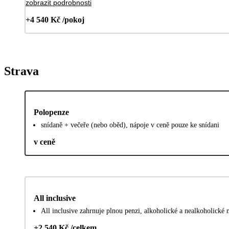
zobrazit podrobnosti
+4 540 Kč /pokoj
Strava
Polopenze
snídaně + večeře (nebo oběd), nápoje v ceně pouze ke snídani
v ceně
All inclusive
All inclusive zahrnuje plnou penzi, alkoholické a nealkoholické
+2 540 Kč /celkem