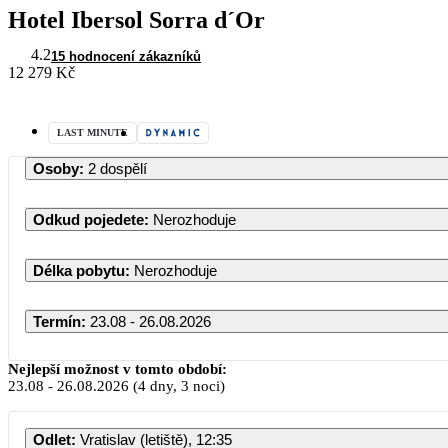
Hotel Ibersol Sorra d´Or
4.2
15 hodnocení zákazníků
12 279 Kč
LAST MINUTE
Osoby
:
2 dospělí
Odkud pojedete
:
Nerozhoduje
Délka pobytu
:
Nerozhoduje
Termín
:
23.08 - 26.08.2026
Nejlepší možnost v tomto období:
23.08
-
26.08.2026
(4 dny, 3 noci)
Odlet
:
Vratislav (letiště), 12:35