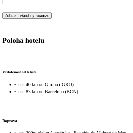
Zobrazit všechny recenze
Poloha hotelu
Vzdálenost od letiště
•
cca 40 km od Girona ( GRO)
•
cca 83 km od Barcelona (BCN)
Doprava
•
cca 200m vlaková zastávka - Estación de Malgrat de Mar