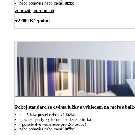
nebo pohovka nebo menší lůžko
zobrazit podrobnosti
+2 600 Kč /pokoj
Pokoj standard se dvěma lůžky s výhledem na moře s bal
manželská postel nebo dvě lůžka
možnost přistýlky formou sdíleného lůžka
( postele dvě vedle sebe pro 2-3 osoby)
nebo pohovka nebo menší lůžko