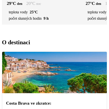
29
°C
20
°C
27
°C
1
den
noc
den
teplota vody
25°C
teplota vody
počet slunných hodin
9 h
počet slunnýc
O destinaci
Costa Brava ve zkratce: