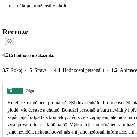
nákupní možnosti v okolí
Recenze
4.2
15 hodnocení zákazníků
3.7
Pokoj
5
Strava
4.4
Hodnocení personálu
1.2
Animac
4
Olga
Hotel rozhodně není pro náročnější dovolenkáře. Pro menší děti ta
plodů, vše čerstvé a chutné. Bohužel personál u baru nevlídný i přesto, že si chcete zaplatit něco navíc. Pokoj p
zapáchající odpady z koupelny. Fén sice k zapůjčení, ale nic s ním
vystupování. Je to tak 50 na 50. Výborná je slunečná terasa u bazénu. 
jsme neviděli, nekontaktoval nás ani jsme nedostali informace, ani n