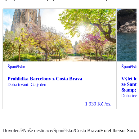
Španělsko
Španělsk
Prohlídka Barcelony z Costa Brava
Výlet lo
ze Sant
Doba trvání
:
Celý den
&amp; C
Doba trvá
1 939 Kč
/os.
Dovolená
/
Naše destinace
/
Španělsko
/
Costa Brava
/
Hotel Ibersol Sorra