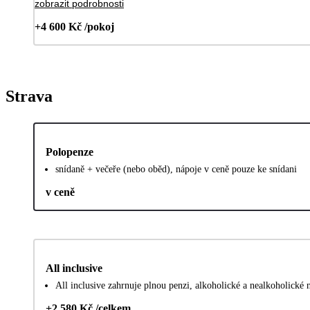
zobrazit podrobnosti
+4 600 Kč /pokoj
Strava
Polopenze
snídaně + večeře (nebo oběd), nápoje v ceně pouze ke snídani
v ceně
All inclusive
All inclusive zahrnuje plnou penzi, alkoholické a nealkoholické
+2 580 Kč /celkem