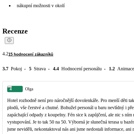
nákupní možnosti v okolí
Recenze
4.2
15 hodnocení zákazníků
3.7
Pokoj
5
Strava
4.4
Hodnocení personálu
1.2
Animac
4
Olga
Hotel rozhodně není pro náročnější dovolenkáře. Pro menší děti ta
plodů, vše čerstvé a chutné. Bohužel personál u baru nevlídný i přesto, že si chcete zaplatit něco navíc. Pokoj p
zapáchající odpady z koupelny. Fén sice k zapůjčení, ale nic s ním
vystupování. Je to tak 50 na 50. Výborná je slunečná terasa u bazénu. 
jsme neviděli, nekontaktoval nás ani jsme nedostali informace, ani n