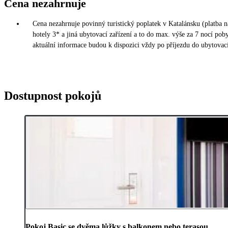
Cena nezahrnuje
Cena nezahrnuje povinný turistický poplatek v Katalánsku (platba n
hotely 3* a jiná ubytovací zařízení a to do max. výše za 7 nocí po
aktuální informace budou k dispozici vždy po příjezdu do ubytovací
Dostupnost pokojů
Pokoj Basic se dvěma lůžky s balkonem nebo terasou