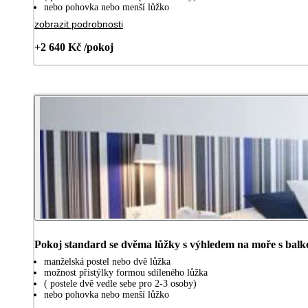
nebo pohovka nebo menší lůžko
zobrazit podrobnosti
+2 640 Kč /pokoj
Pokoj standard se dvěma lůžky s výhledem na moře s bal
manželská postel nebo dvě lůžka
možnost přistýlky formou sdíleného lůžka
( postele dvě vedle sebe pro 2-3 osoby)
nebo pohovka nebo menší lůžko