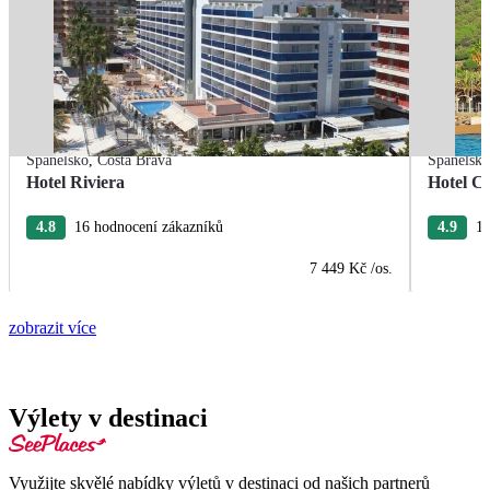
Španělsko
,
Costa Brava
Španělsk
Hotel Riviera
Hotel Ca
4.8
16 hodnocení zákazníků
4.9
15
7 449 Kč
/os.
zobrazit více
Výlety v destinaci
Využijte skvělé nabídky výletů v destinaci od našich partnerů