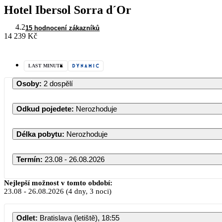
Hotel Ibersol Sorra d´Or
4.2
15 hodnocení zákazníků
14 239 Kč
LAST MINUTE
Osoby
:
2 dospělí
Odkud pojedete
:
Nerozhoduje
Délka pobytu
:
Nerozhoduje
Termín
:
23.08 - 26.08.2026
Nejlepší možnost v tomto období:
23.08
-
26.08.2026
(4 dny, 3 noci)
Odlet
:
Bratislava (letiště), 18:55