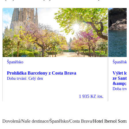
Španělsko
Španělsk
Prohlídka Barcelony z Costa Brava
Výlet lo
ze Sant
Doba trvání
:
Celý den
&amp; C
Doba trvá
1 935 Kč
/os.
Dovolená
/
Naše destinace
/
Španělsko
/
Costa Brava
/
Hotel Ibersol Sorra