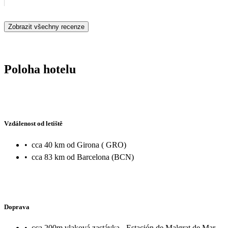
Zobrazit všechny recenze
Poloha hotelu
Vzdálenost od letiště
•
cca 40 km od Girona ( GRO)
•
cca 83 km od Barcelona (BCN)
Doprava
•
cca 200m vlaková zastávka - Estación de Malgrat de Mar