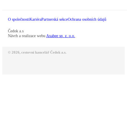
O společnosti
Kariéra
Partnerská sekce
Ochrana osobních údajů
Čedok a.s
Návrh a realizace webu
Axabee sp. z. o.o.
© 2026, cestovní kancelář Čedok a.s.