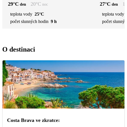
29
°C
20
°C
27
°C
1
den
noc
den
teplota vody
25°C
teplota vody
počet slunných hodin
9 h
počet slunnýc
O destinaci
Costa Brava ve zkratce: