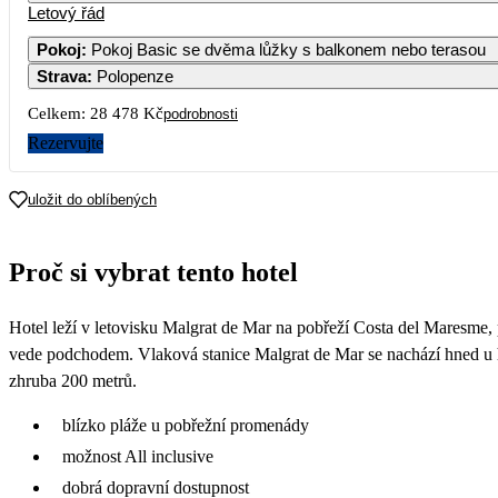
Letový řád
Pokoj
:
Pokoj Basic se dvěma lůžky s balkonem nebo terasou
Strava
:
Polopenze
Celkem:
28 478 Kč
podrobnosti
Rezervujte
uložit do oblíbených
Proč si vybrat tento hotel
Hotel leží v letovisku Malgrat de Mar na pobřeží Costa del Maresme, p
vede podchodem. Vlaková stanice Malgrat de Mar se nachází hned u h
zhruba 200 metrů.
blízko pláže u pobřežní promenády
možnost All inclusive
dobrá dopravní dostupnost