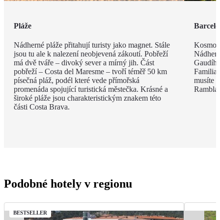
Pláže
Barcel
Nádherné pláže přitahují turisty jako magnet. Stále
Kosmopo
jsou tu ale k nalezení neobjevená zákoutí. Pobřeží
Nádhern
má dvě tváře – divoký sever a mírný jih. Část
Gaudího
pobřeží – Costa del Maresme – tvoří téměř 50 km
Familia 
písečná pláž, podél které vede přímořská
musíte v
promenáda spojující turistická městečka. Krásné a
Rambla, 
široké pláže jsou charakteristickým znakem této
části Costa Brava.
Podobné hotely v regionu
BESTSELLER