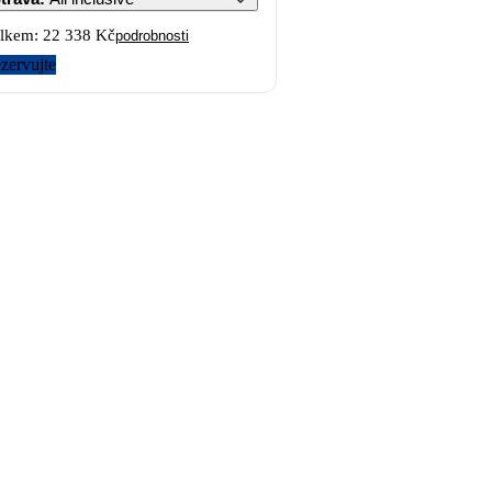
lkem:
22 338 Kč
podrobnosti
zervujte