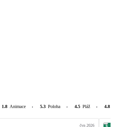
1.8
Animace
5.3
Poloha
4.5
Pláž
4.8
Atrakce
čvn 2026
6
Dan