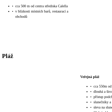
•
cca 500 m od centra střediska Calella
•
v blízkosti místních barů, restaurací a
obchodů
Pláž
Veřejná pláž
•
cca 550m od 
•
dlouhá a šir
•
přístup podc
•
slunečníky a
•
sleva na slun