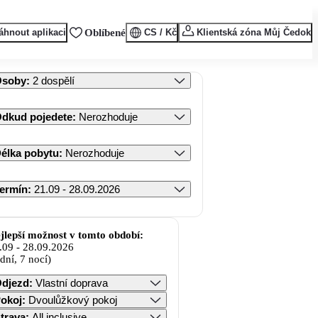
áhnout aplikaci
Oblíbené
CS / Kč
Klientská zóna Můj Čedok
Osoby
:
2 dospělí
dkud pojedete
:
Nerozhoduje
élka pobytu
:
Nerozhoduje
ermín
:
21.09 - 28.09.2026
jlepší možnost v tomto období:
.09
-
28.09.2026
 dní, 7 nocí)
djezd
:
Vlastní doprava
okoj
:
Dvoulůžkový pokoj
trava
:
All inclusive