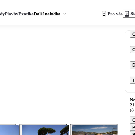
zdy
Plavby
Exotika
Další nabídka
Pro vás
St
O
D
T
Ne
21
(8
O
P
S