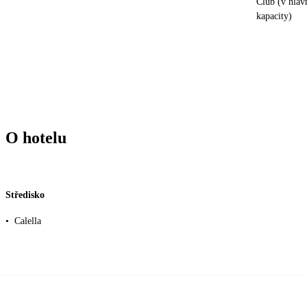
Club (v hlav
kapacity)
O hotelu
Středisko
•
Calella