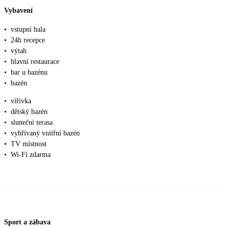
Vybavení
•
vstupní hala
•
24h recepce
•
výtah
•
hlavní restaurace
•
bar u bazénu
•
bazén
•
vířivka
•
dětský bazén
•
sluneční terasa
•
vyhřívaný vnitřní bazén
•
TV místnost
•
Wi-Fi zdarma
Sport a zábava