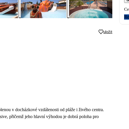
Ce
Re
uložit
olenou v docházkové vzdálenosti od pláže i živého centra.
usive, přičemž jeho hlavní výhodou je dobrá poloha pro