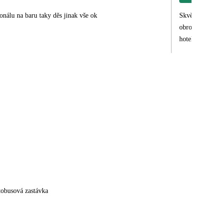
onálu na baru taky děs jinak vše ok
Skvělá dovolen
obrovský. Hote
hotelu lze využ
tobusová zastávka