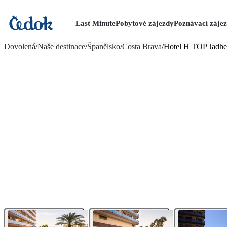
Last Minute
Pobytové zájezdy
Poznávací záje
více fotografií (16)
Dovolená
/
Naše destinace
/
Španělsko
/
Costa Brava
/
Hotel H TOP Jadhe