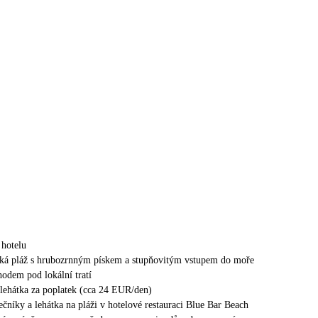
hotelu
oká pláž s hrubozrnným pískem a stupňovitým vstupem do moře
hodem pod lokální tratí
 lehátka za poplatek (cca 24 EUR/den)
ečníky a lehátka na pláži v hotelové restauraci Blue Bar Beach