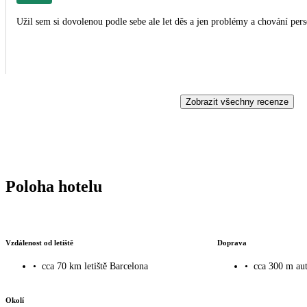
Užil sem si dovolenou podle sebe ale let děs a jen problémy a chování pers
Zobrazit všechny recenze
Poloha hotelu
Vzdálenost od letiště
Doprava
•
cca 70 km letiště Barcelona
•
cca 300 m au
Okolí