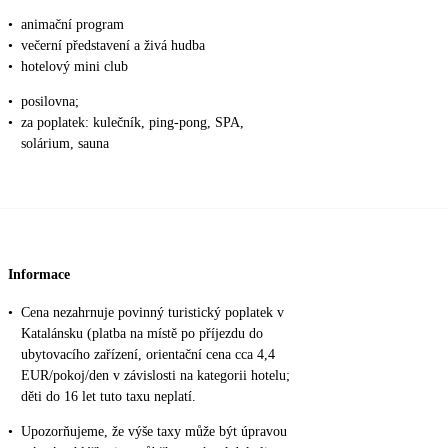
•
animační program
•
večerní představení a živá hudba
•
hotelový mini club
•
posilovna;
•
za poplatek: kulečník, ping-pong, SPA,
solárium, sauna
Informace
•
Cena nezahrnuje povinný turistický poplatek v
Katalánsku (platba na místě po příjezdu do
ubytovacího zařízení, orientační cena cca 4,4
EUR/pokoj/den v závislosti na kategorii hotelu;
děti do 16 let tuto taxu neplatí.
•
Upozorňujeme, že výše taxy může být úpravou