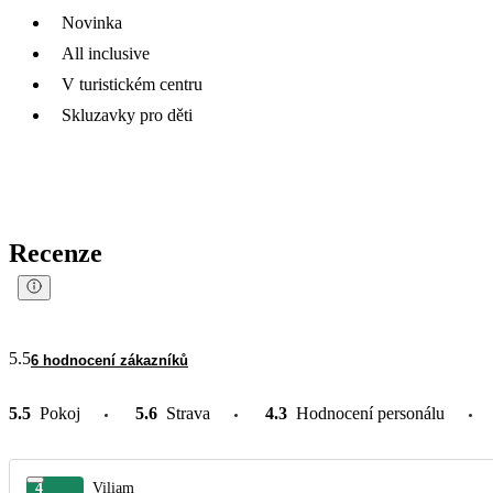
Novinka
All inclusive
V turistickém centru
Skluzavky pro děti
Recenze
5.5
6 hodnocení zákazníků
5.5
Pokoj
5.6
Strava
4.3
Hodnocení personálu
4
Viliam