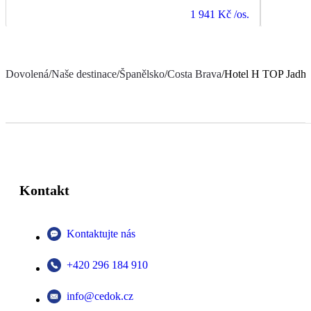
1 941 Kč
/os.
Dovolená
/
Naše destinace
/
Španělsko
/
Costa Brava
/
Hotel H TOP Jadhe
Kontakt
Kontaktujte nás
+420 296 184 910
info@cedok.cz