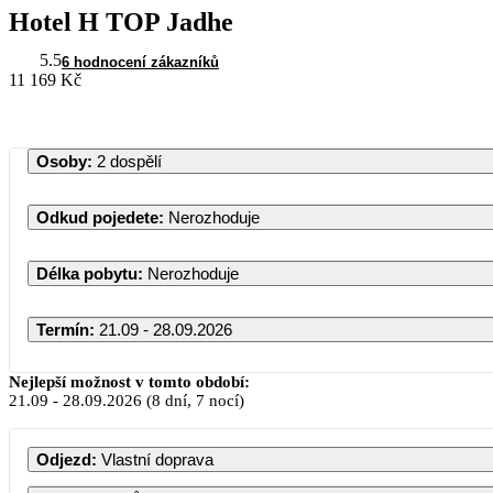
Hotel H TOP Jadhe
5.5
6 hodnocení zákazníků
11 169 Kč
Osoby
:
2 dospělí
Odkud pojedete
:
Nerozhoduje
Délka pobytu
:
Nerozhoduje
Termín
:
21.09 - 28.09.2026
Září 2026
Nejlepší možnost v tomto období:
21.09
-
28.09.2026
(8 dní, 7 nocí)
PO
ÚT
ST
ČT
PÁ
S
Odjezd
:
Vlastní doprava
1
2
3
4