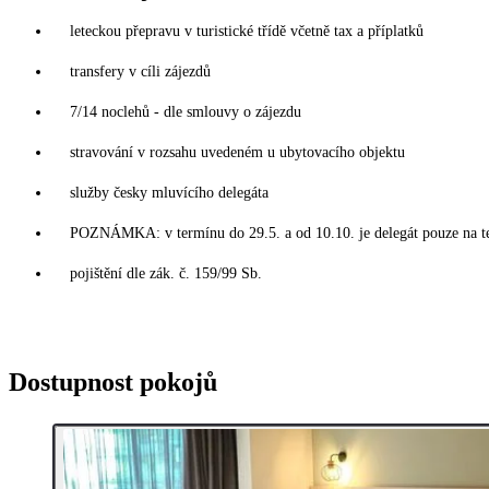
leteckou přepravu v turistické třídě včetně tax a příplatků
transfery v cíli zájezdů
7/14 noclehů - dle smlouvy o zájezdu
stravování v rozsahu uvedeném u ubytovacího objektu
služby česky mluvícího delegáta
POZNÁMKA: v termínu do 29.5. a od 10.10. je delegát pouze na t
pojištění dle zák. č. 159/99 Sb.
Dostupnost pokojů