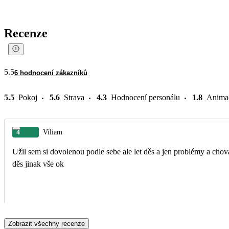
Recenze
5.5
6 hodnocení zákazníků
5.5
Pokoj
5.6
Strava
4.3
Hodnocení personálu
1.8
Anima
4
Viliam
Užil sem si dovolenou podle sebe ale let děs a jen problémy a chov
děs jinak vše ok
Zobrazit všechny recenze