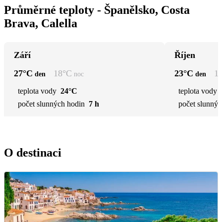
Průměrné teploty - Španělsko, Costa
Brava, Calella
Září
Říjen
27
°C
18
°C
23
°C
1
den
noc
den
teplota vody
24°C
teplota vody
počet slunných hodin
7 h
počet slunnýc
O destinaci