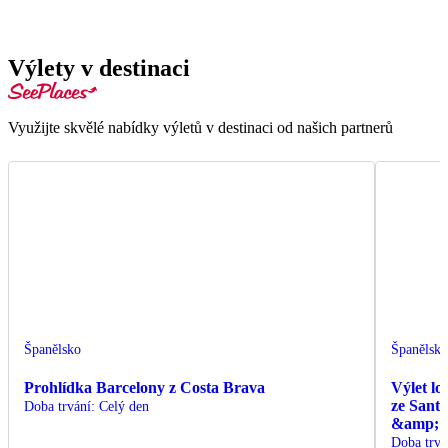
Výlety v destinaci
Využijte skvělé nabídky výletů v destinaci od našich partnerů
Španělsko
Španělsk
Prohlídka Barcelony z Costa Brava
Výlet lo
ze Sant
Doba trvání
:
Celý den
&amp; C
Doba trvá