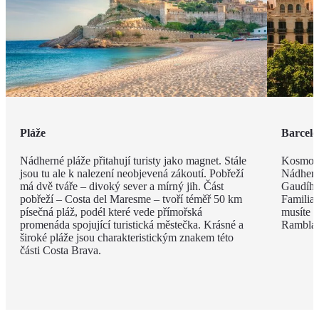
Pláže
Barcel
Nádherné pláže přitahují turisty jako magnet. Stále
Kosmopo
jsou tu ale k nalezení neobjevená zákoutí. Pobřeží
Nádhern
má dvě tváře – divoký sever a mírný jih. Část
Gaudího
pobřeží – Costa del Maresme – tvoří téměř 50 km
Familia 
písečná pláž, podél které vede přímořská
musíte v
promenáda spojující turistická městečka. Krásné a
Rambla, 
široké pláže jsou charakteristickým znakem této
části Costa Brava.