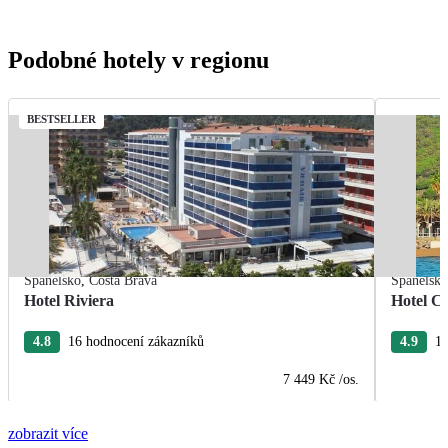
Podobné hotely v regionu
BESTSELLER
Španělsko
,
Costa Brava
Španělsk
Hotel Riviera
Hotel Ca
4.8
16 hodnocení zákazníků
4.9
15
7 449 Kč
/os.
zobrazit více