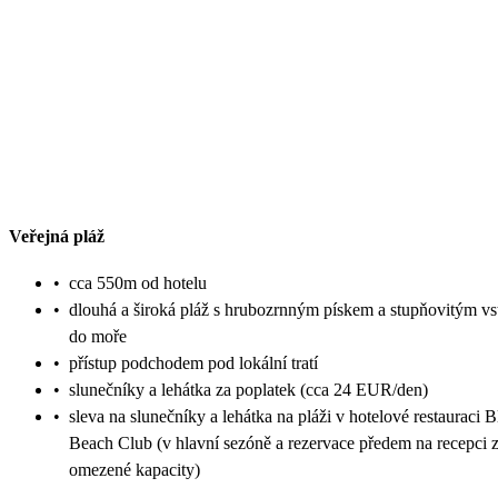
Veřejná pláž
•
cca 550m od hotelu
•
dlouhá a široká pláž s hrubozrnným pískem a stupňovitým v
do moře
•
přístup podchodem pod lokální tratí
•
slunečníky a lehátka za poplatek (cca 24 EUR/den)
•
sleva na slunečníky a lehátka na pláži v hotelové restauraci 
Beach Club (v hlavní sezóně a rezervace předem na recepci 
omezené kapacity)