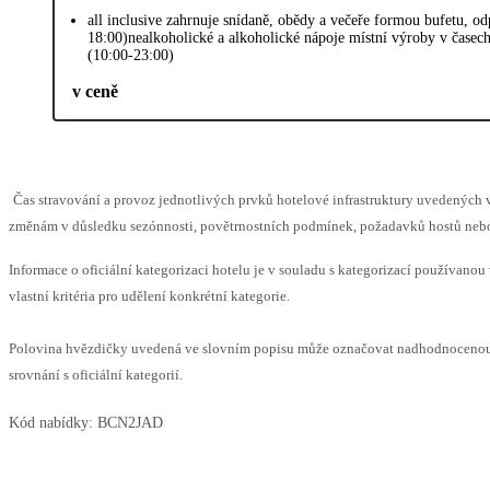
all inclusive zahrnuje snídaně, obědy a večeře formou bufetu, o
18:00)nealkoholické a alkoholické nápoje místní výroby v časec
(10:00-23:00)
v ceně
Čas stravování a provoz jednotlivých prvků hotelové infrastruktury uvedenýc
změnám v důsledku sezónnosti, povětrnostních podmínek, požadavků hostů nebo v
Informace o oficiální kategorizaci hotelu je v souladu s kategorizací používanou
vlastní kritéria pro udělení konkrétní kategorie.
Polovina hvězdičky uvedená ve slovním popisu může označovat nadhodnoceno
srovnání s oficiální kategorií.
Kód nabídky:
BCN2JAD