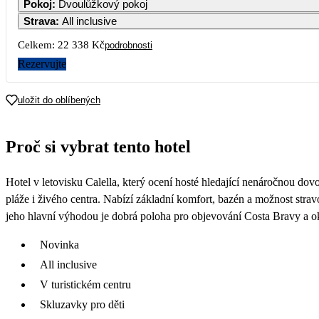
Pokoj
:
Dvoulůžkový pokoj
30 
Strava
:
All inclusive
7
8
9
10
11
1
Celkem:
22 338 Kč
podrobnosti
12 159
21 
Rezervujte
14
15
16
17
18
1
11 279
15 
uložit do oblíbených
21
22
23
24
25
2
11 169
18 
Proč si vybrat tento hotel
28
29
30
10 459
10 779
10 209
Hotel v letovisku Calella, který ocení hosté hledající nenáročnou do
pláže i živého centra. Nabízí základní komfort, bazén a možnost strav
jeho hlavní výhodou je dobrá poloha pro objevování Costa Bravy a ok
Novinka
All inclusive
V turistickém centru
Skluzavky pro děti