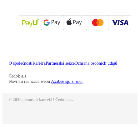
O společnosti
Kariéra
Partnerská sekce
Ochrana osobních údajů
Čedok a.s
Návrh a realizace webu
Axabee sp. z. o.o.
© 2026, cestovní kancelář Čedok a.s.