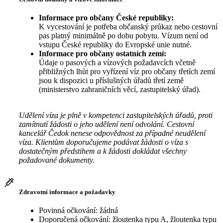
Informace pro občany České republiky:
K vycestování je potřeba občanský průkaz nebo cestovní
pas platný minimálně po dobu pobytu. Vízum není od
vstupu České republiky do Evropské unie nutné.
Informace pro občany ostatních zemí:
Údaje o pasových a vízových požadavcích včetně
přibližných lhůt pro vyřízení víz pro občany třetích zemí
jsou k dispozici u příslušných úřadů třetí země
(ministerstvo zahraničních věcí, zastupitelský úřad).
Udělení víza je plně v kompetenci zastupitelských úřadů, proti
zamítnutí žádosti o jeho udělení není odvolání. Cestovní
kancelář Čedok nenese odpovědnost za případné neudělení
víza. Klientům doporučujeme podávat žádosti o víza s
dostatečným předstihem a k žádosti dokládat všechny
požadované dokumenty.
Zdravotní informace a požadavky
Povinná očkování: žádná
Doporučená očkování: žloutenka typu A, žloutenka typu