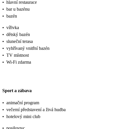
•
hlavní restaurace
•
bar u bazénu
•
bazén
•
vířivka
•
dětský bazén
•
sluneční terasa
•
vyhřívaný vnitřní bazén
•
TV místnost
•
Wi-Fi zdarma
Sport a zábava
•
animační program
•
večerní představení a živá hudba
•
hotelový mini club
•
posilovna;