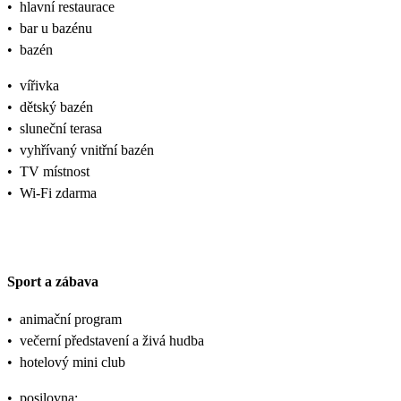
•
hlavní restaurace
•
bar u bazénu
•
bazén
•
vířivka
•
dětský bazén
•
sluneční terasa
•
vyhřívaný vnitřní bazén
•
TV místnost
•
Wi-Fi zdarma
Sport a zábava
•
animační program
•
večerní představení a živá hudba
•
hotelový mini club
•
posilovna;