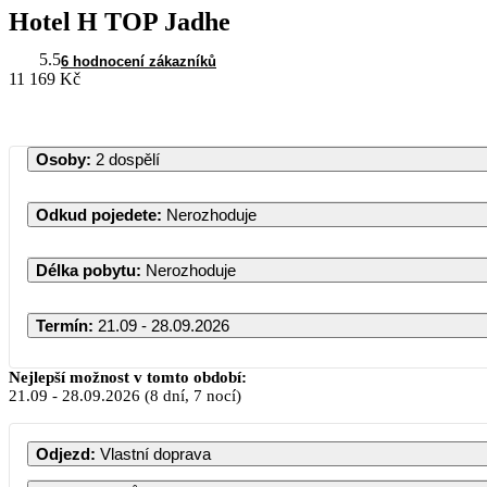
Hotel H TOP Jadhe
5.5
6 hodnocení zákazníků
11 169 Kč
Osoby
:
2 dospělí
Odkud pojedete
:
Nerozhoduje
Délka pobytu
:
Nerozhoduje
Termín
:
21.09 - 28.09.2026
Září 2026
Nejlepší možnost v tomto období:
21.09
-
28.09.2026
(8 dní, 7 nocí)
PO
ÚT
ST
ČT
PÁ
S
Odjezd
:
Vlastní doprava
1
2
3
4