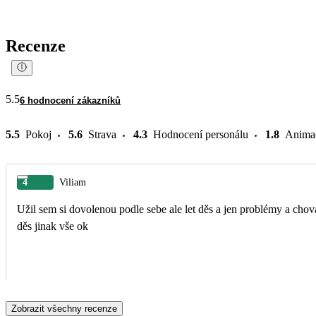
Recenze
5.5
6 hodnocení zákazníků
5.5
Pokoj
5.6
Strava
4.3
Hodnocení personálu
1.8
Anima
4
Viliam
Užil sem si dovolenou podle sebe ale let děs a jen problémy a chov
děs jinak vše ok
Zobrazit všechny recenze