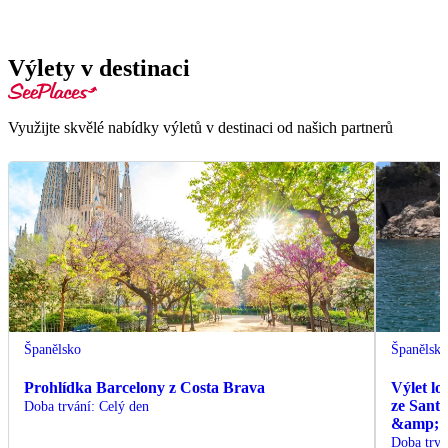
Výlety v destinaci
Využijte skvělé nabídky výletů v destinaci od našich partnerů
Španělsko
Španělsk
Prohlídka Barcelony z Costa Brava
Výlet lo
ze Sant
Doba trvání
:
Celý den
&amp; C
Doba trvá