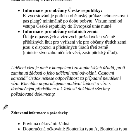
Informace pro občany České republiky:
K vycestování je potřeba občanský průkaz nebo cestovní
pas platný minimálně po dobu pobytu. Vízum není od
vstupu České republiky do Evropské unie nutné.
Informace pro občany ostatních zemí:
Údaje o pasových a vízových požadavcích včetně
přibližných lhůt pro vyřízení víz pro občany třetích zemí
jsou k dispozici u příslušných úřadů třetí země
(ministerstvo zahraničních věcí, zastupitelský úřad).
Udělení víza je plně v kompetenci zastupitelských úřadů, proti
zamítnutí žádosti o jeho udělení není odvolání. Cestovní
kancelář Čedok nenese odpovědnost za případné neudělení
víza. Klientům doporučujeme podávat žádosti o víza s
dostatečným předstihem a k žádosti dokládat všechny
požadované dokumenty.
Zdravotní informace a požadavky
Povinná očkování: žádná
Doporučená očkování: žloutenka typu A, žloutenka typu