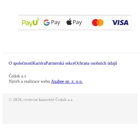
O společnosti
Kariéra
Partnerská sekce
Ochrana osobních údajů
Čedok a.s
Návrh a realizace webu
Axabee sp. z. o.o.
© 2026, cestovní kancelář Čedok a.s.