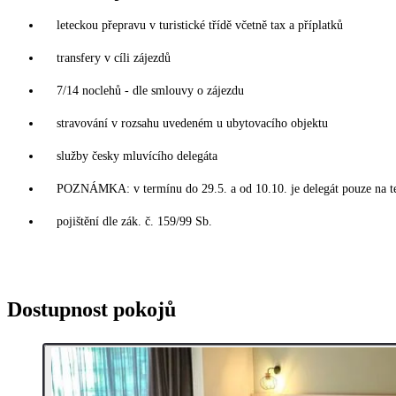
leteckou přepravu v turistické třídě včetně tax a příplatků
transfery v cíli zájezdů
7/14 noclehů - dle smlouvy o zájezdu
stravování v rozsahu uvedeném u ubytovacího objektu
služby česky mluvícího delegáta
POZNÁMKA: v termínu do 29.5. a od 10.10. je delegát pouze na t
pojištění dle zák. č. 159/99 Sb.
Dostupnost pokojů