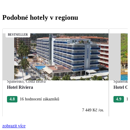
Podobné hotely v regionu
BESTSELLER
Španělsko
,
Costa Brava
Španělsk
Hotel Riviera
Hotel Ca
4.8
16 hodnocení zákazníků
4.9
15
7 449 Kč
/os.
zobrazit více