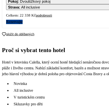
Pokoj
:
Dvoulůžkový pokoj
30 
Strava
:
All inclusive
7
8
9
10
11
1
Celkem:
22 338 Kč
podrobnosti
12 159
21 
Rezervujte
14
15
16
17
18
1
11 279
15 
uložit do oblíbených
21
22
23
24
25
2
11 169
18 
Proč si vybrat tento hotel
28
29
30
10 459
10 779
10 129
Hotel v letovisku Calella, který ocení hosté hledající nenáročnou do
pláže i živého centra. Nabízí základní komfort, bazén a možnost strav
jeho hlavní výhodou je dobrá poloha pro objevování Costa Bravy a ok
Novinka
All inclusive
V turistickém centru
Skluzavky pro děti