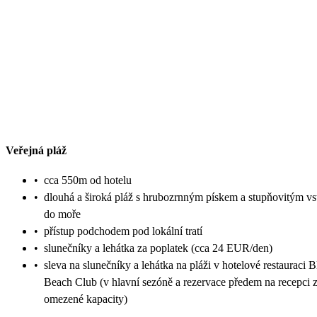
Veřejná pláž
•
cca 550m od hotelu
•
dlouhá a široká pláž s hrubozrnným pískem a stupňovitým v
do moře
•
přístup podchodem pod lokální tratí
•
slunečníky a lehátka za poplatek (cca 24 EUR/den)
•
sleva na slunečníky a lehátka na pláži v hotelové restauraci 
Beach Club (v hlavní sezóně a rezervace předem na recepci 
omezené kapacity)