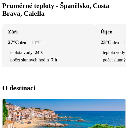
Průměrné teploty - Španělsko, Costa
Brava, Calella
Září
Říjen
27
°C
18
°C
23
°C
1
den
noc
den
teplota vody
24°C
teplota vody
počet slunných hodin
7 h
počet slunnýc
O destinaci