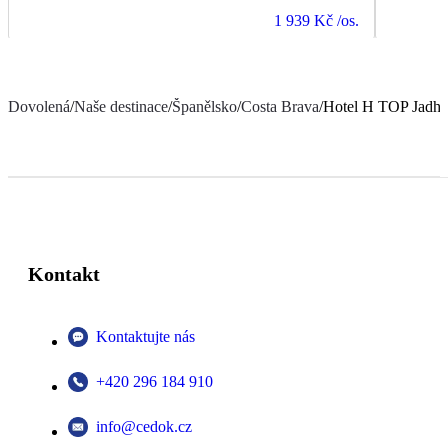
1 939 Kč
/os.
Dovolená
/
Naše destinace
/
Španělsko
/
Costa Brava
/
Hotel H TOP Jadhe
Kontakt
Kontaktujte nás
+420 296 184 910
info@cedok.cz