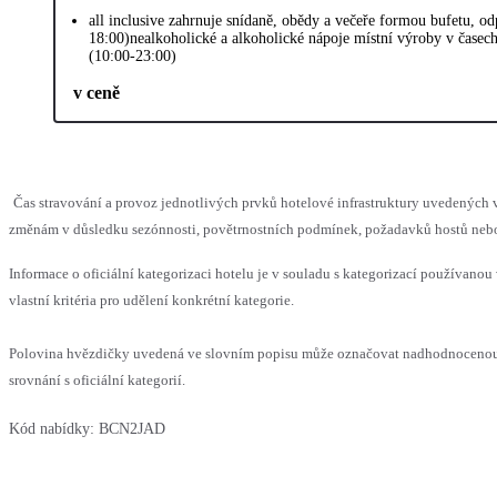
all inclusive zahrnuje snídaně, obědy a večeře formou bufetu, o
18:00)nealkoholické a alkoholické nápoje místní výroby v časec
(10:00-23:00)
v ceně
Čas stravování a provoz jednotlivých prvků hotelové infrastruktury uvedenýc
změnám v důsledku sezónnosti, povětrnostních podmínek, požadavků hostů nebo v
Informace o oficiální kategorizaci hotelu je v souladu s kategorizací používanou
vlastní kritéria pro udělení konkrétní kategorie.
Polovina hvězdičky uvedená ve slovním popisu může označovat nadhodnoceno
srovnání s oficiální kategorií.
Kód nabídky:
BCN2JAD