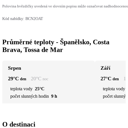
Polovina hvězdičky uvedená ve slovním popisu může označovat nadhodnocenou n
Kód nabídky:
BCN2OAT
Průměrné teploty - Španělsko, Costa
Brava, Tossa de Mar
Srpen
Září
29
°C
20
°C
27
°C
1
den
noc
den
teplota vody
25°C
teplota vody
počet slunných hodin
9 h
počet slunnýc
O destinaci