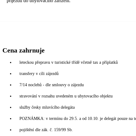
příjezdu do ubytovacího zařízení.
Cena zahrnuje
leteckou přepravu v turistické třídě včetně tax a příplatků
transfery v cíli zájezdů
7/14 noclehů - dle smlouvy o zájezdu
stravování v rozsahu uvedeném u ubytovacího objektu
služby česky mluvícího delegáta
POZNÁMKA: v termínu do 29.5. a od 10.10. je delegát pouze na t
pojištění dle zák. č. 159/99 Sb.