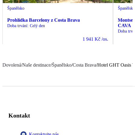
Španělsko
Španělsk
Prohlídka Barcelony z Costa Brava
Montserr
CAVA
Doba trvání
:
Celý den
Doba trvá
1 941 Kč
/os.
Dovolená
/
Naše destinace
/
Španělsko
/
Costa Brava
/
Hotel GHT Oasis T
Kontakt
Kontaktujte nás