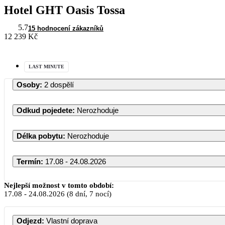
Hotel GHT Oasis Tossa
5.7
15 hodnocení zákazníků
12 239 Kč
LAST MINUTE
Osoby
:
2 dospělí
Odkud pojedete
:
Nerozhoduje
Délka pobytu
:
Nerozhoduje
Termín
:
17.08 - 24.08.2026
Nejlepší možnost v tomto období:
17.08
-
24.08.2026
(8 dní, 7 nocí)
PO
ÚT
Odjezd
:
Vlastní doprava