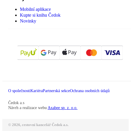
Mobilní aplikace
Kupte si knihu Čedok
Novinky
O společnosti
Kariéra
Partnerská sekce
Ochrana osobních údajů
Čedok a.s
Návrh a realizace webu
Axabee sp. z. o.o.
© 2026, cestovní kancelář Čedok a.s.