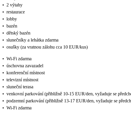
•
2 výtahy
•
restaurace
•
lobby
•
bazén
•
dětský bazén
•
slunečníky a lehátka zdarma
•
osušky (za vratnou zálohu cca 10 EUR/kus)
•
Wi-Fi zdarma
•
úschovna zavazadel
•
konferenční místnost
•
televizní místnost
•
sluneční terasa
•
venkovní parkování (přibližně 10-15 EUR/den, vyžaduje se předcho
•
podzemní parkování (přibližně 13-17 EUR/den, vyžaduje se předch
•
Wi-Fi zdarma