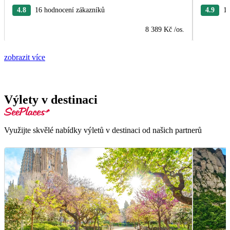
4.8
16 hodnocení zákazníků
4.9
15
8 389 Kč
/os.
zobrazit více
Výlety v destinaci
Využijte skvělé nabídky výletů v destinaci od našich partnerů