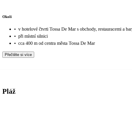
Okolí
•
v hotelové čtvrti Tossa De Mar s obchody, restauracemi a ba
•
při místní silnici
•
cca 400 m od centra města Tossa De Mar
Přečtěte si více
Pláž