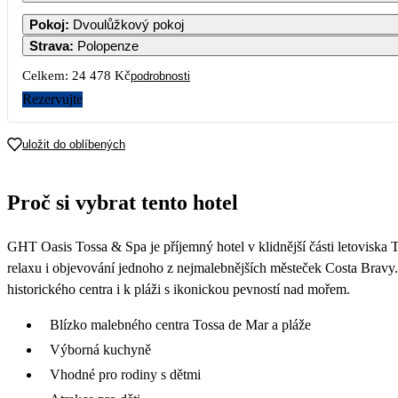
Pokoj
:
Dvoulůžkový pokoj
Strava
:
Polopenze
3
4
Celkem:
24 478 Kč
podrobnosti
Rezervujte
10
11
uložit do oblíbených
17
18
12 239
Proč si vybrat tento hotel
24
25
14 379
GHT Oasis Tossa & Spa je příjemný hotel v klidnější části letoviska 
31
13 569
relaxu i objevování jednoho z nejmalebnějších městeček Costa Bravy.
historického centra i k pláži s ikonickou pevností nad mořem.
Blízko malebného centra Tossa de Mar a pláže
Výborná kuchyně
Vhodné pro rodiny s dětmi