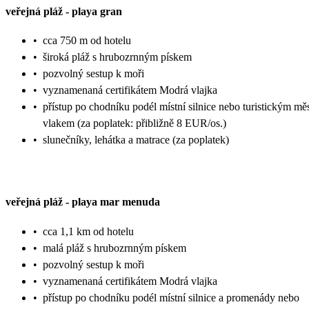
veřejná pláž
-
playa gran
•
cca 750 m od hotelu
•
široká pláž s hrubozrnným pískem
•
pozvolný sestup k moři
•
vyznamenaná certifikátem Modrá vlajka
•
přístup po chodníku podél místní silnice nebo turistickým m
vlakem (za poplatek: přibližně 8 EUR/os.)
•
slunečníky, lehátka a matrace (za poplatek)
veřejná pláž
-
playa mar menuda
•
cca 1,1 km od hotelu
•
malá pláž s hrubozrnným pískem
•
pozvolný sestup k moři
•
vyznamenaná certifikátem Modrá vlajka
•
přístup po chodníku podél místní silnice a promenády nebo