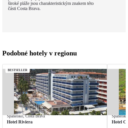
široké pláže jsou charakteristickým znakem této
části Costa Brava.
Podobné hotely v regionu
BESTSELLER
Španělsko
,
Costa Brava
Španělsk
Hotel Riviera
Hotel Ca