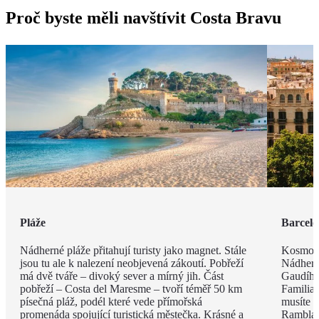
Proč byste měli navštívit Costa Bravu
Pláže
Barcel
Nádherné pláže přitahují turisty jako magnet. Stále
Kosmopo
jsou tu ale k nalezení neobjevená zákoutí. Pobřeží
Nádhern
má dvě tváře – divoký sever a mírný jih. Část
Gaudího
pobřeží – Costa del Maresme – tvoří téměř 50 km
Familia 
písečná pláž, podél které vede přímořská
musíte v
promenáda spojující turistická městečka. Krásné a
Rambla, 