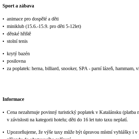
Sport a zábava
•
animace pro dospělé a děti
•
miniklub (15.6.-15.9. pro děti 5-12let)
•
dětské hřiště
•
stolní tenis
•
krytý bazén
•
posilovna
•
za poplatek: herna, billiard, snooker, SPA - parní lázeň, hammam, v
Informace
•
Cena nezahrnuje povinný turistický poplatek v Katalánsku (platba 
v závislosti na kategorii hotelu; děti do 16 let tuto taxu neplatí.
•
Upozorňujeme, že výše taxy může být úpravou místní vyhlášky i v