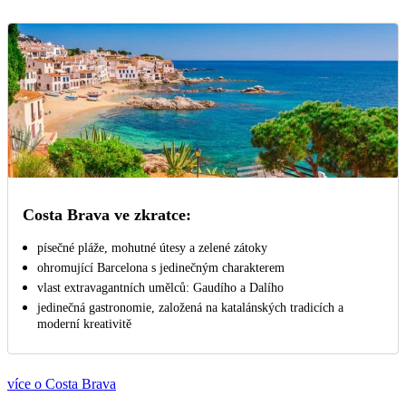
Costa Brava ve zkratce:
písečné pláže, mohutné útesy a zelené zátoky
ohromující Barcelona s jedinečným charakterem
vlast extravagantních umělců: Gaudího a Dalího
jedinečná gastronomie, založená na katalánských tradicích a
moderní kreativitě
více o Costa Brava