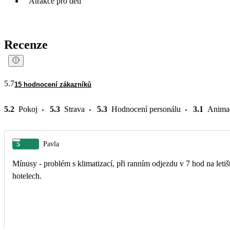
Atrakce pro děti
Recenze
5.7
15 hodnocení zákazníků
5.2
Pokoj
5.3
Strava
5.3
Hodnocení personálu
3.1
Anima
5
Pavla
Mínusy - problém s klimatizací, při ranním odjezdu v 7 hod na letišt
hotelech.