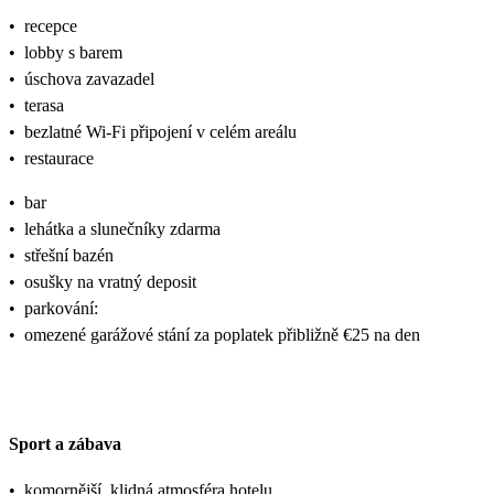
•
recepce
•
lobby s barem
•
úschova zavazadel
•
terasa
•
bezlatné Wi-Fi připojení v celém areálu
•
restaurace
•
bar
•
lehátka a slunečníky zdarma
•
střešní bazén
•
osušky na vratný deposit
•
parkování:
•
omezené garážové stání za poplatek přibližně €25 na den
Sport a zábava
•
komornější, klidná atmosféra hotelu