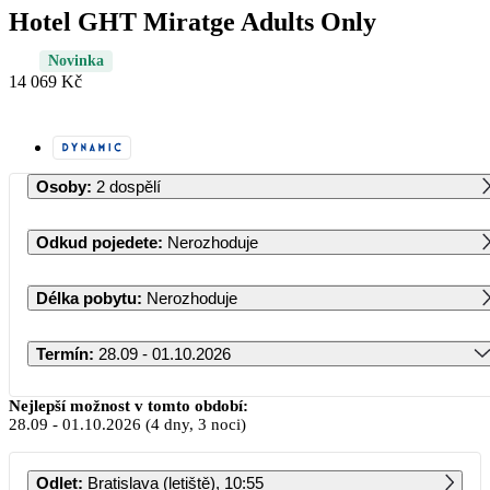
Hotel GHT Miratge Adults Only
Novinka
14 069 Kč
Osoby
:
2 dospělí
Odkud pojedete
:
Nerozhoduje
Délka pobytu
:
Nerozhoduje
Termín
:
28.09 - 01.10.2026
Září 2026
Nejlepší možnost v tomto období:
28.09
-
01.10.2026
(4 dny, 3 noci)
PO
ÚT
ST
ČT
PÁ
SO
NE
Odlet
:
Bratislava (letiště), 10:55