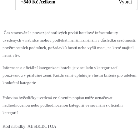
+540 Kč /celkem
Vybrat
Čas stravování a provoz jednotlivých prvků hotelové infrastruktury
uvedených v nabídce mohou podléhat menším změnám v důsledku sezónnosti,
povětrnostních podmínek, požadavků hostů nebo vyšší moci, na které majitel
nemá vliv.
Informace o oficiální kategorizaci hotelu je v souladu s kategorizací
používanou v příslušné zemi. Každá země uplatňuje vlastní kritéria pro udělení
konkrétní kategorie.
Polovina hvězdičky uvedená ve slovním popisu může označovat
nadhodnocenou nebo podhodnocenou kategorii ve srovnání s oficiální
kategorií.
Kód nabídky:
AESBCBCTOA