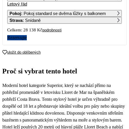
Letový řád
1
2
3
4
5
6
Pokoj
:
Pokoj standard se dvěma lůžky s balkonem
Strava
:
Snídaně
7
8
9
10
11
12
13
Celkem:
28 138 Kč
podrobnosti
14
15
16
17
18
19
20
Rezervujte
21
22
23
24
25
26
27
uložit do oblíbených
28
29
30
Proč si vybrat tento hotel
14 069
Moderní hotel kategorie Superior, který se nachází přímo na
pobřežní promenádě v letovisku Lloret de Mar na španělském
pobřeží Costa Brava. Tento stylový hotel je určen výhradně pro
dospělé od 18 let a představuje ideální volbu pro páry nebo skupiny
přátel hledající klidnou dovolenou. Disponuje venkovním střešním
bazénem s panoramatickým výhledem na moře a stylovým barem.
Hotel leží pouhých 20 metrů od hlavní pláže Lloret Beach a nabízí