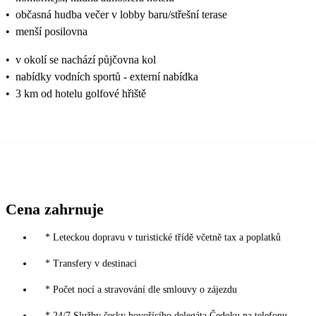
•
občasná hudba večer v lobby baru/střešní terase
•
menší posilovna
•
v okolí se nachází půjčovna kol
•
nabídky vodních sportů - externí nabídka
•
3 km od hotelu golfové hřiště
Cena zahrnuje
* Leteckou dopravu v turistické třídě včetně tax a poplatků
* Transfery v destinaci
* Počet nocí a stravování dle smlouvy o zájezdu
* 24/7 Služby česky hovořícího delegáta Čedoku na telefonu