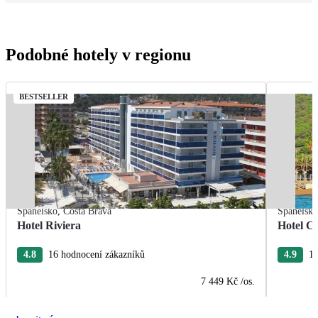
Podobné hotely v regionu
BESTSELLER
Španělsko
,
Costa Brava
Španělsk
Hotel Riviera
Hotel Ca
4.8
16 hodnocení zákazníků
4.9
15
7 449 Kč
/os.