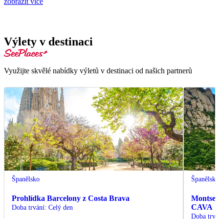
zobrazit více
Výlety v destinaci
Využijte skvělé nabídky výletů v destinaci od našich partnerů
Španělsko
Španělsk
Prohlídka Barcelony z Costa Brava
Montserr
CAVA
Doba trvání
:
Celý den
Doba trvá