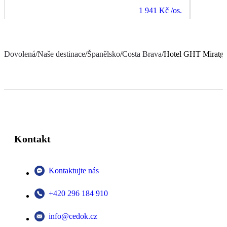
1 941 Kč
/os.
Dovolená
/
Naše destinace
/
Španělsko
/
Costa Brava
/
Hotel GHT Miratge
Kontakt
Kontaktujte nás
+420 296 184 910
info@cedok.cz