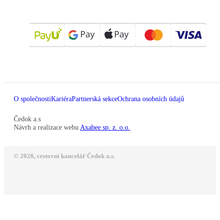
O společnosti
Kariéra
Partnerská sekce
Ochrana osobních údajů
Čedok a.s
Návrh a realizace webu
Axabee sp. z. o.o.
© 2026, cestovní kancelář Čedok a.s.