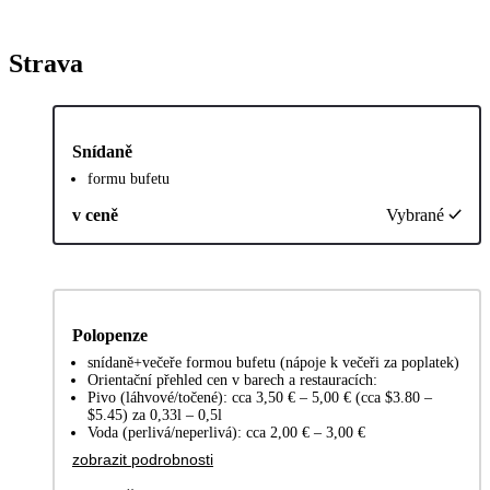
Strava
Snídaně
formu bufetu
v ceně
Vybrané
Polopenze
snídaně+večeře formou bufetu (nápoje k večeři za poplatek)
Orientační přehled cen v barech a restauracích:
Pivo (láhvové/točené): cca 3,50 € – 5,00 € (cca $3.80 –
$5.45) za 0,33l – 0,5l
Voda (perlivá/neperlivá): cca 2,00 € – 3,00 €
zobrazit podrobnosti