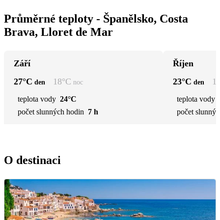
Průměrné teploty - Španělsko, Costa
Brava, Lloret de Mar
Září
Říjen
27
°C
18
°C
23
°C
1
den
noc
den
teplota vody
24°C
teplota vody
počet slunných hodin
7 h
počet slunnýc
O destinaci