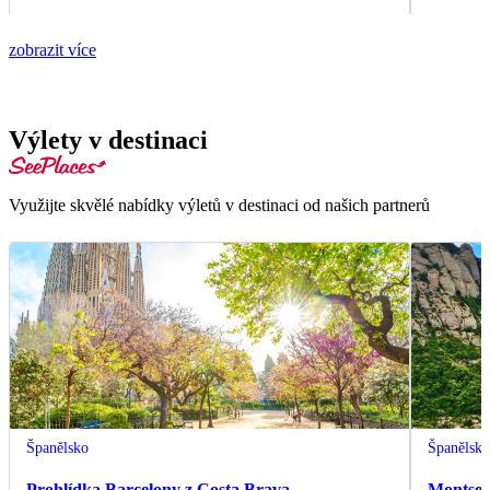
zobrazit více
Výlety v destinaci
Využijte skvělé nabídky výletů v destinaci od našich partnerů
Španělsko
Španělsk
Prohlídka Barcelony z Costa Brava
Montserr