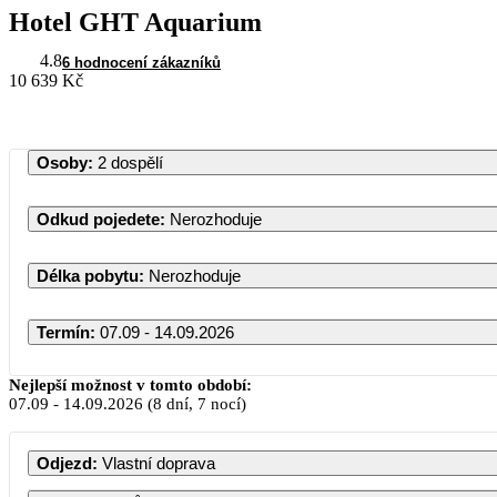
Hotel GHT Aquarium
4.8
6 hodnocení zákazníků
10 639 Kč
Osoby
:
2 dospělí
Odkud pojedete
:
Nerozhoduje
Délka pobytu
:
Nerozhoduje
Termín
:
07.09 - 14.09.2026
Září 2026
Nejlepší možnost v tomto období:
07.09
-
14.09.2026
(8 dní, 7 nocí)
PO
ÚT
ST
ČT
PÁ
SO
Odjezd
:
Vlastní doprava
1
2
3
4
5