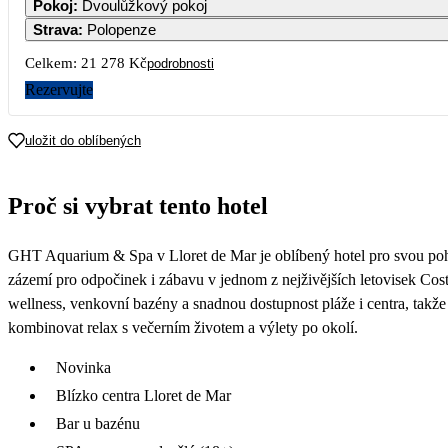
Pokoj
:
Dvoulůžkový pokoj
Strava
:
Polopenze
7
8
9
10
11
12
Celkem:
21 278 Kč
podrobnosti
10 639
13 79
Rezervujte
14
15
16
17
18
19
10 639
12 79
uložit do oblíbených
21
22
23
24
25
26
31 390
Proč si vybrat tento hotel
28
29
30
GHT Aquarium & Spa v Lloret de Mar je oblíbený hotel pro svou po
zázemí pro odpočinek i zábavu v jednom z nejživějších letovisek Cos
wellness, venkovní bazény a snadnou dostupnost pláže i centra, takže je
kombinovat relax s večerním životem a výlety po okolí.
Novinka
Blízko centra Lloret de Mar
Bar u bazénu