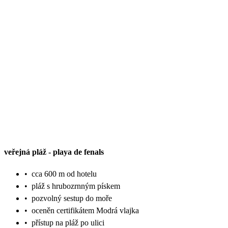
veřejná pláž
-
playa de fenals
•
cca 600 m od hotelu
•
pláž s hrubozrnným pískem
•
pozvolný sestup do moře
•
oceněn certifikátem Modrá vlajka
•
přístup na pláž po ulici