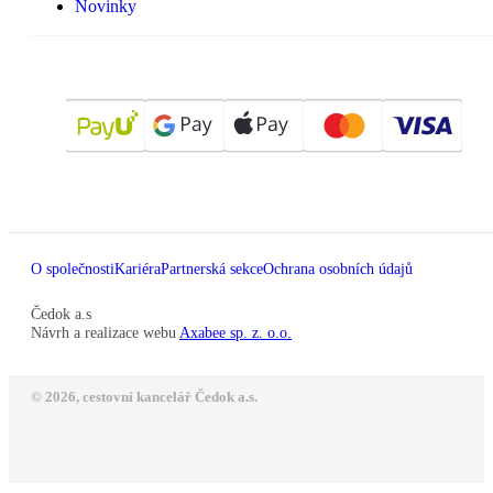
Novinky
O společnosti
Kariéra
Partnerská sekce
Ochrana osobních údajů
Čedok a.s
Návrh a realizace webu
Axabee sp. z. o.o.
© 2026, cestovní kancelář Čedok a.s.