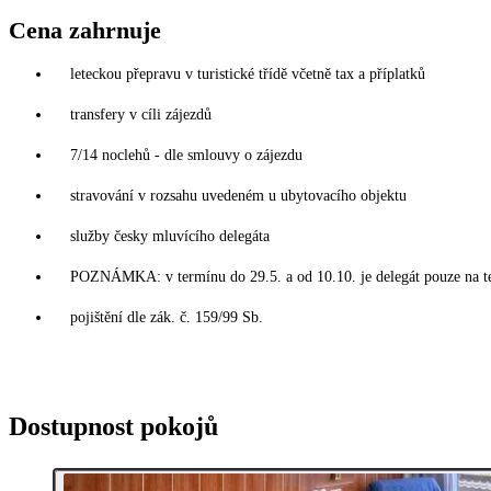
Cena zahrnuje
leteckou přepravu v turistické třídě včetně tax a příplatků
transfery v cíli zájezdů
7/14 noclehů - dle smlouvy o zájezdu
stravování v rozsahu uvedeném u ubytovacího objektu
služby česky mluvícího delegáta
POZNÁMKA: v termínu do 29.5. a od 10.10. je delegát pouze na t
pojištění dle zák. č. 159/99 Sb.
Dostupnost pokojů