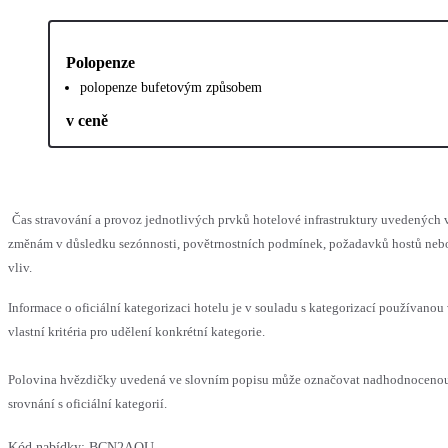
Polopenze
polopenze bufetovým způsobem
v ceně
Čas stravování a provoz jednotlivých prvků hotelové infrastruktury uvedenýc
změnám v důsledku sezónnosti, povětrnostních podmínek, požadavků hostů nebo 
vliv.
Informace o oficiální kategorizaci hotelu je v souladu s kategorizací používanou
vlastní kritéria pro udělení konkrétní kategorie.
Polovina hvězdičky uvedená ve slovním popisu může označovat nadhodnoceno
srovnání s oficiální kategorií.
Kód nabídky:
BCN2AQU