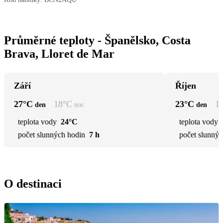
Průměrné teploty - Španělsko, Costa
Brava, Lloret de Mar
Září
Říjen
27
°C
18
°C
23
°C
1
den
noc
den
teplota vody
24°C
teplota vody
počet slunných hodin
7 h
počet slunnýc
O destinaci