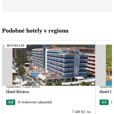
Podobné hotely v regionu
BESTSELLER
Španělsko
,
Costa Brava
Španělsk
Hotel Riviera
Hotel Ca
4.8
16 hodnocení zákazníků
4.9
15
7 449 Kč
/os.