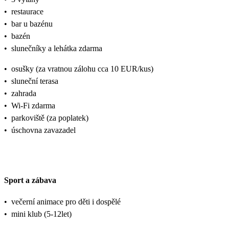
•
restaurace
•
bar u bazénu
•
bazén
•
slunečníky a lehátka zdarma
•
osušky (za vratnou zálohu cca 10 EUR/kus)
•
sluneční terasa
•
zahrada
•
Wi-Fi zdarma
•
parkoviště (za poplatek)
•
úschovna zavazadel
Sport a zábava
•
večerní animace pro děti i dospělé
•
mini klub (5-12let)