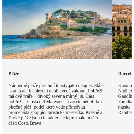
Pláže
Barcel
Nádherné pláže přitahují turisty jako magnet. Stále
Kosmopo
jsou tu ale k nalezení neobjevená zákoutí. Pobřeží
Nádhern
má dvě tváře – divoký sever a mírný jih. Část
Gaudího
pobřeží – Costa del Maresme – tvoří téměř 50 km
Familia 
písečná pláž, podél které vede přímořská
musíte v
promenáda spojující turistická městečka. Krásné a
Rambla, 
široké pláže jsou charakteristickým znakem této
části Costa Brava.