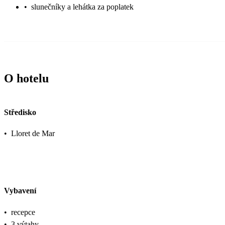
•
slunečníky a lehátka za poplatek
O hotelu
Středisko
•
Lloret de Mar
Vybavení
•
recepce
•
3 výtahy