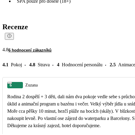
SPA pouze pro dosělé (18+)
Recenze
4.8
6 hodnocení zákazníků
4.1
Pokoj
4.8
Strava
4
Hodnocení personálu
2.5
Animac
6
Zuzana
Rodina 2 dospělí + 3 děti, dali nám dva pokoje vedle sebe s průc
úklid a animační program u bazénu i večer. Velký výběr jídla u sní
Moře cca pěšky 10 minut, hezčí pláže na bocích (skály). V blízkost
nakoupit levně. Po vlastní ose zájezd do waterparku a Barcelony.
Děkujeme za krásný zajezd, hotel doporučujeme.