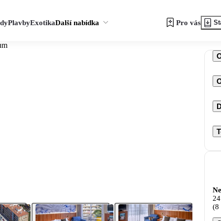
zdy
Plavby
Exotika
Další nabídka
Pro vás
St
um
O
D
T
Ne
24
(8