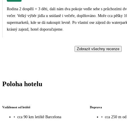
Rodina 2 dospělí + 3 děti, dali nám dva pokoje vedle sebe s průchozími d
večer. Velký výběr jídla u snídaně i večeře, doplňováno. Moře cca pěšky 10
supermarketů, kde se dá nakoupit levně. Po vlastní ose zájezd do waterp
krásný zajezd, hotel doporučujeme.
Zobrazit všechny recenze
Poloha hotelu
Vzdálenost od letiště
Doprava
•
cca 90 km letiště Barcelona
•
cca 250 m od