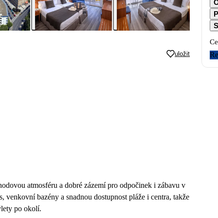
O
P
S
Ce
uložit
Re
hodovou atmosféru a dobré zázemí pro odpočinek i zábavu v
s, venkovní bazény a snadnou dostupnost pláže i centra, takže
lety po okolí.