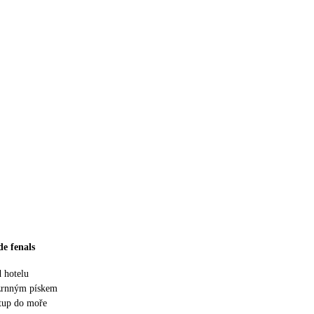
de fenals
 hotelu
ozrnným pískem
tup do moře