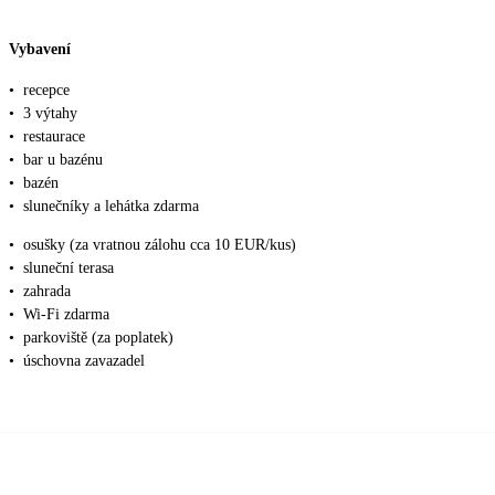
Vybavení
•
recepce
•
3 výtahy
•
restaurace
•
bar u bazénu
•
bazén
•
slunečníky a lehátka zdarma
•
osušky (za vratnou zálohu cca 10 EUR/kus)
•
sluneční terasa
•
zahrada
•
Wi-Fi zdarma
•
parkoviště (za poplatek)
•
úschovna zavazadel