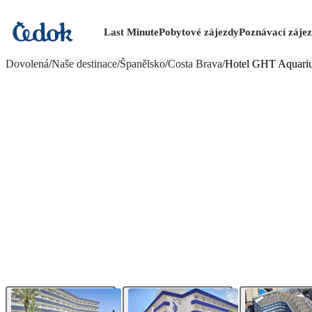
Last Minute
Pobytové zájezdy
Poznávací záje
více fotografií (20)
Dovolená
/
Naše destinace
/
Španělsko
/
Costa Brava
/
Hotel GHT Aquari