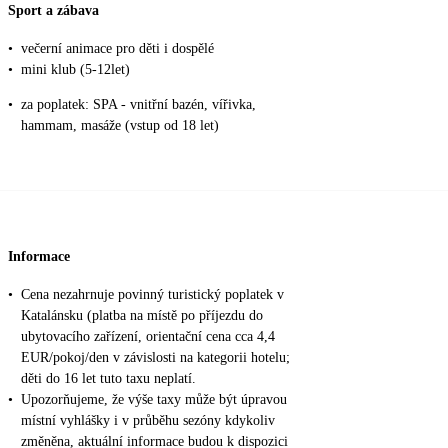
Sport a zábava
•
večerní animace pro děti i dospělé
•
mini klub (5-12let)
•
za poplatek: SPA - vnitřní bazén, vířivka,
hammam, masáže (vstup od 18 let)
Informace
•
Cena nezahrnuje povinný turistický poplatek v
Katalánsku (platba na místě po příjezdu do
ubytovacího zařízení, orientační cena cca 4,4
EUR/pokoj/den v závislosti na kategorii hotelu;
děti do 16 let tuto taxu neplatí.
•
Upozorňujeme, že výše taxy může být úpravou
místní vyhlášky i v průběhu sezóny kdykoliv
změněna, aktuální informace budou k dispozici