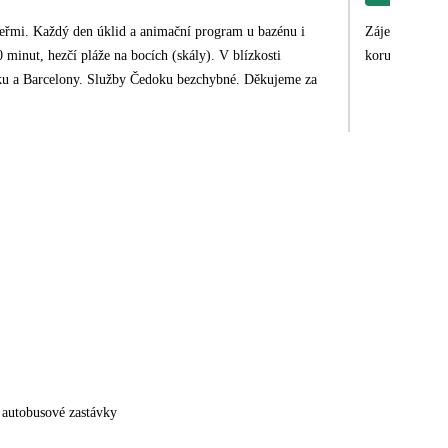
veřmi. Každý den úklid a animační program u bazénu i
Zájezd sám o s
 minut, hezčí pláže na bocích (skály). V blízkosti
korunu. To jed
arku a Barcelony. Služby Čedoku bezchybné. Děkujeme za
 autobusové zastávky