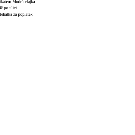
fikátem Modrá vlajka
áž po ulici
lehátka za poplatek