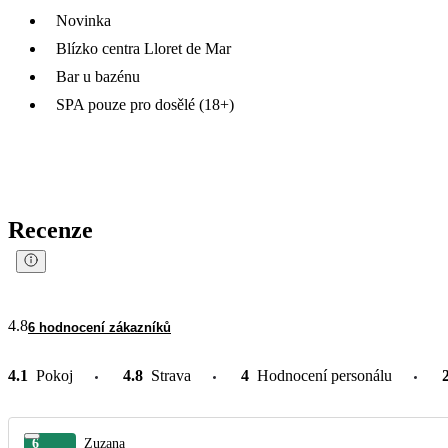
Novinka
Blízko centra Lloret de Mar
Bar u bazénu
SPA pouze pro dosělé (18+)
Recenze
4.8
6 hodnocení zákazníků
4.1
Pokoj
4.8
Strava
4
Hodnocení personálu
6
Zuzana