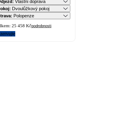
djezd
:
Vlastní doprava
okoj
:
Dvoulůžkový pokoj
trava
:
Polopenze
lkem:
25 458 Kč
podrobnosti
zervujte