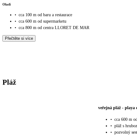
Okolí
•
cca 100 m od baru a restaurace
•
cca 600 m od supermarketu
•
cca 800 m od centra LLORET DE MAR
Přečtěte si více
Pláž
veřejná pláž
-
playa 
•
cca 600 m od
•
pláž s hrub
•
pozvolný ses