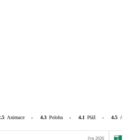
2.5
Animace
4.3
Poloha
4.1
Pláž
4.5
Atrakce v
čvn 2026
5
Tom