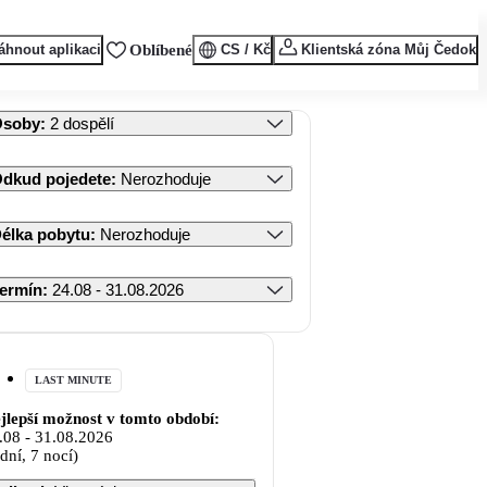
áhnout aplikaci
Oblíbené
CS / Kč
Klientská zóna Můj Čedok
Osoby
:
2 dospělí
dkud pojedete
:
Nerozhoduje
élka pobytu
:
Nerozhoduje
ermín
:
24.08 - 31.08.2026
LAST MINUTE
jlepší možnost v tomto období:
.08
-
31.08.2026
 dní, 7 nocí)