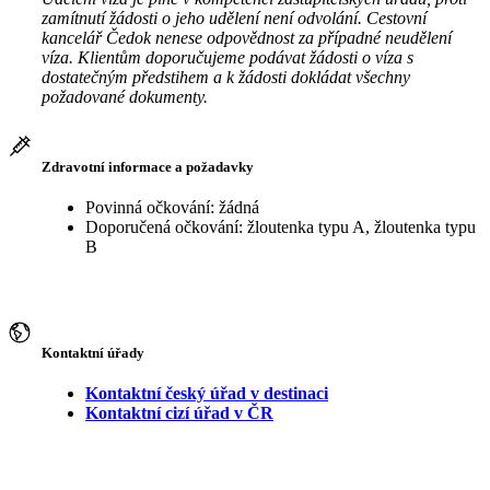
zamítnutí žádosti o jeho udělení není odvolání. Cestovní
kancelář Čedok nenese odpovědnost za případné neudělení
víza. Klientům doporučujeme podávat žádosti o víza s
dostatečným předstihem a k žádosti dokládat všechny
požadované dokumenty.
Zdravotní informace a požadavky
Povinná očkování: žádná
Doporučená očkování: žloutenka typu A, žloutenka typu
B
Kontaktní úřady
Kontaktní český úřad v destinaci
Kontaktní cizí úřad v ČR