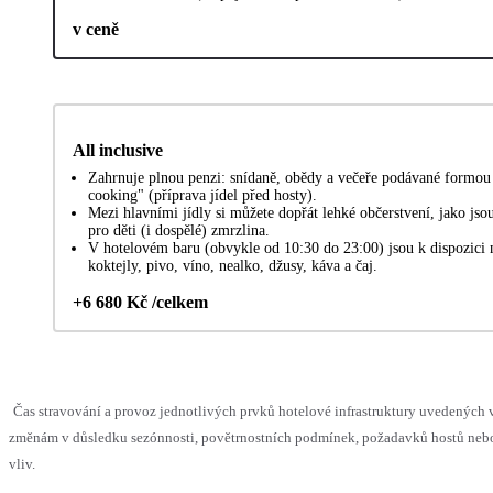
v ceně
All inclusive
Zahrnuje plnou penzi: snídaně, obědy a večeře podávané formou
cooking" (příprava jídel před hosty).
Mezi hlavními jídly si můžete dopřát lehké občerstvení, jako jsou
pro děti (i dospělé) zmrzlina.
V hotelovém baru (obvykle od 10:30 do 23:00) jsou k dispozici 
koktejly, pivo, víno, nealko, džusy, káva a čaj.
+6 680 Kč /celkem
Čas stravování a provoz jednotlivých prvků hotelové infrastruktury uvedenýc
změnám v důsledku sezónnosti, povětrnostních podmínek, požadavků hostů nebo 
vliv.