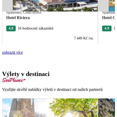
Španělsko
,
Costa Brava
Španělsk
Hotel Riviera
Hotel Ca
4.8
16 hodnocení zákazníků
4.9
15
7 449 Kč
/os.
zobrazit více
Výlety v destinaci
Využijte skvělé nabídky výletů v destinaci od našich partnerů