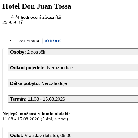
Hotel Don Juan Tossa
4.2
4 hodnocení zákazníků
25 939 Kč
LAST MINUTE
Osoby
:
2 dospělí
Odkud pojedete
:
Nerozhoduje
Délka pobytu
:
Nerozhoduje
Termín
:
11.08 - 15.08.2026
Srpen 2026
Nejlepší možnost v tomto období:
11.08
-
15.08.2026
(5 dní, 4 noci)
PO
ÚT
ST
ČT
PÁ
Odlet
:
Vratislav (letiště), 06:00