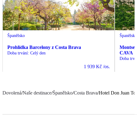
Španělsko
Španělsk
Prohlídka Barcelony z Costa Brava
Montserr
CAVA
Doba trvání
:
Celý den
Doba trvá
1 939 Kč
/os.
Dovolená
/
Naše destinace
/
Španělsko
/
Costa Brava
/
Hotel Don Juan To