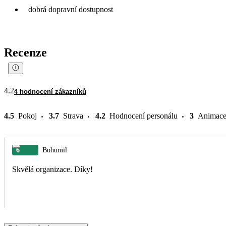
dobrá dopravní dostupnost
Recenze
4.2
4 hodnocení zákazníků
4.5
Pokoj
3.7
Strava
4.2
Hodnocení personálu
3
Animac
6
Bohumil
Skvělá organizace. Díky!