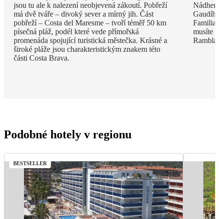
jsou tu ale k nalezení neobjevená zákoutí. Pobřeží
Nádhern
má dvě tváře – divoký sever a mírný jih. Část
Gaudího
pobřeží – Costa del Maresme – tvoří téměř 50 km
Familia 
písečná pláž, podél které vede přímořská
musíte v
promenáda spojující turistická městečka. Krásné a
Rambla, 
široké pláže jsou charakteristickým znakem této
části Costa Brava.
Podobné hotely v regionu
BESTSELLER