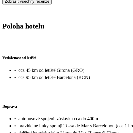
Zobrazit všechny recenze
Poloha hotelu
Vzdálenost od letiště
•
cca 45 km od letiště Girona (GRO)
•
cca 95 km od letiště Barcelona (BCN)
Doprava
•
autobusové spojení: zástavka cca do 400m
•
pravidelné linky spojují Tossa de Mar s Barcelonou (cca 1 h
•
dalšími letovisky jako Lloret de Mar, Blanes či Girona