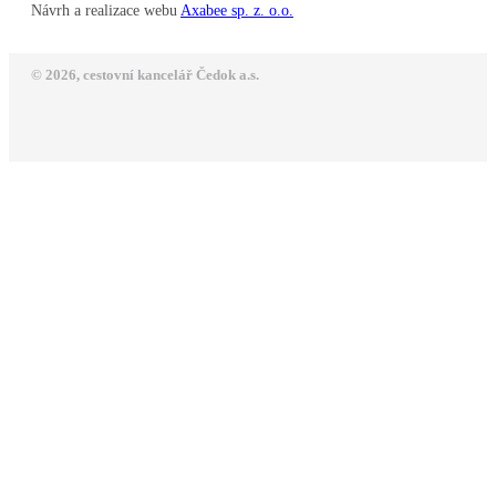
Návrh a realizace webu
Axabee sp. z. o.o.
© 2026, cestovní kancelář Čedok a.s.