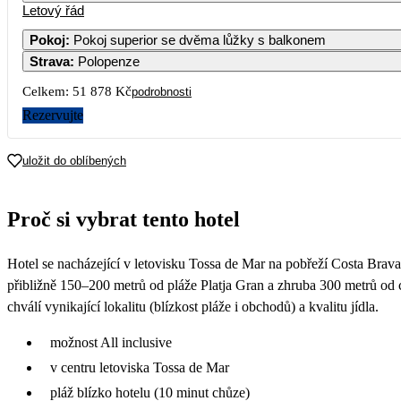
Letový řád
Pokoj
:
Pokoj superior se dvěma lůžky s balkonem
Strava
:
Polopenze
3
4
5
6
7
Celkem:
51 878 Kč
podrobnosti
10
11
12
13
14
Rezervujte
25 939
31 299
26 639
26 829
2
17
18
19
20
21
uložit do oblíbených
24 559
22 379
24 739
22 519
19 179
24
25
26
27
28
Proč si vybrat tento hotel
31
Hotel se nacházející v letovisku Tossa de Mar na pobřeží Costa Brav
přibližně 150–200 metrů od pláže Platja Gran a zhruba 300 metrů od c
chválí vynikající lokalitu (blízkost pláže i obchodů) a kvalitu jídla.
možnost All inclusive
v centru letoviska Tossa de Mar
pláž blízko hotelu (10 minut chůze)