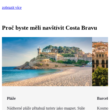
zobrazit více
Proč byste měli navštívit Costa Bravu
Pláže
Barcel
Nádherné pláže přitahují turisty jako magnet. Stále
Kosmopo