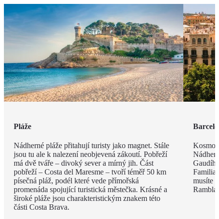
Pláže
Barcel
Nádherné pláže přitahují turisty jako magnet. Stále
Kosmopo
jsou tu ale k nalezení neobjevená zákoutí. Pobřeží
Nádhern
má dvě tváře – divoký sever a mírný jih. Část
Gaudího
pobřeží – Costa del Maresme – tvoří téměř 50 km
Familia 
písečná pláž, podél které vede přímořská
musíte v
promenáda spojující turistická městečka. Krásné a
Rambla, 
široké pláže jsou charakteristickým znakem této
části Costa Brava.