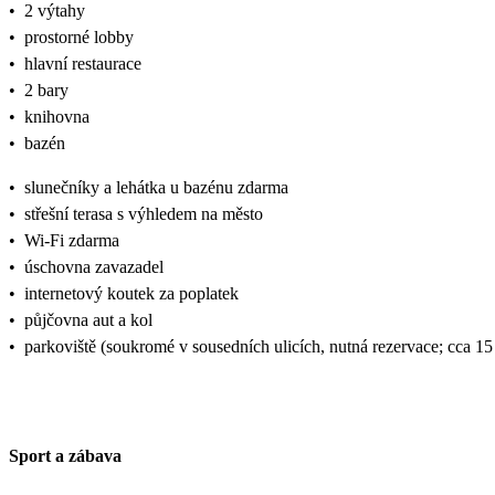
•
2 výtahy
•
prostorné lobby
•
hlavní restaurace
•
2 bary
•
knihovna
•
bazén
•
slunečníky a lehátka u bazénu zdarma
•
střešní terasa s výhledem na město
•
Wi-Fi zdarma
•
úschovna zavazadel
•
internetový koutek za poplatek
•
půjčovna aut a kol
•
parkoviště (soukromé v sousedních ulicích, nutná rezervace; cca 
Sport a zábava