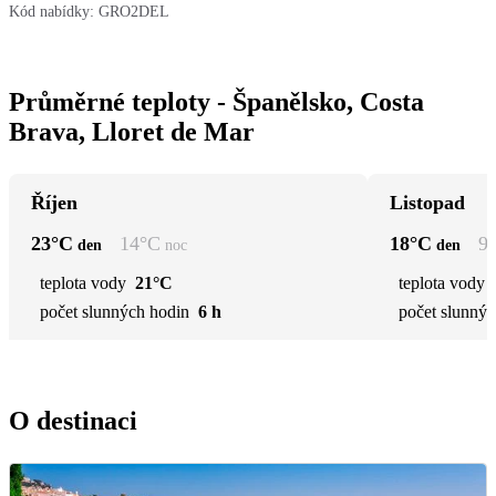
Kód nabídky:
GRO2DEL
Průměrné teploty - Španělsko, Costa
Brava, Lloret de Mar
Říjen
Listopad
23
°C
14
°C
18
°C
9
den
noc
den
teplota vody
21°C
teplota vody
počet slunných hodin
6 h
počet slunnýc
O destinaci