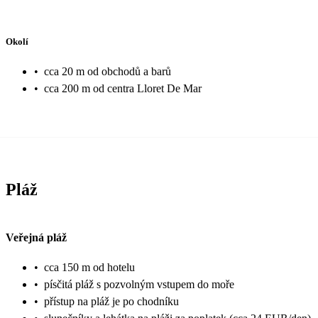
Okolí
•
cca 20 m od obchodů a barů
•
cca 200 m od centra Lloret De Mar
Pláž
Veřejná pláž
•
cca 150 m od hotelu
•
písčitá pláž s pozvolným vstupem do moře
•
přístup na pláž je po chodníku