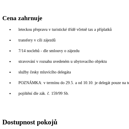
Cena zahrnuje
leteckou přepravu v turistické třídě včetně tax a příplatků
transfery v cíli zájezdů
7/14 noclehů - dle smlouvy o zájezdu
stravování v rozsahu uvedeném u ubytovacího objektu
služby česky mluvícího delegáta
POZNÁMKA: v termínu do 29.5. a od 10.10. je delegát pouze na t
pojištění dle zák. č. 159/99 Sb.
Dostupnost pokojů