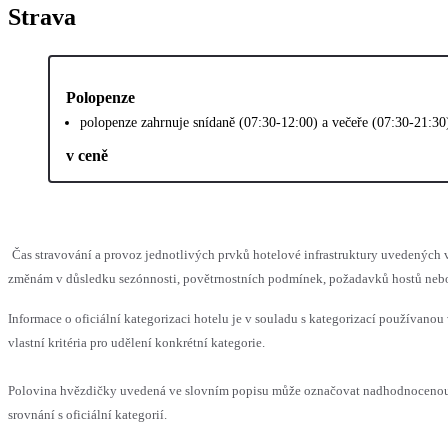
Strava
Polopenze
polopenze zahrnuje snídaně (07:30-12:00) a večeře (07:30-21:30
v ceně
Čas stravování a provoz jednotlivých prvků hotelové infrastruktury uvedenýc
změnám v důsledku sezónnosti, povětrnostních podmínek, požadavků hostů nebo v
Informace o oficiální kategorizaci hotelu je v souladu s kategorizací používanou
vlastní kritéria pro udělení konkrétní kategorie.
Polovina hvězdičky uvedená ve slovním popisu může označovat nadhodnoceno
srovnání s oficiální kategorií.