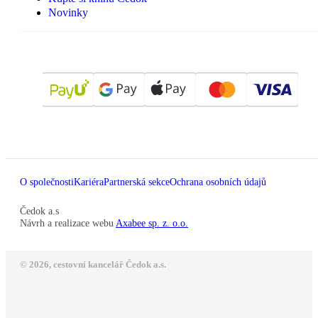
Novinky
O společnosti
Kariéra
Partnerská sekce
Ochrana osobních údajů
Čedok a.s
Návrh a realizace webu
Axabee sp. z. o.o.
© 2026, cestovní kancelář Čedok a.s.