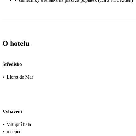
•
slunečníky a lehátka na pláži za poplatek (cca 24 EUR/den)
O hotelu
Středisko
•
Lloret de Mar
Vybavení
•
Vstupní hala
•
recepce