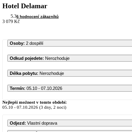
Hotel Delamar
5.3
6 hodnocení zákazníků
3 079 Kč
Osoby
:
2 dospělí
Odkud pojedete
:
Nerozhoduje
Délka pobytu
:
Nerozhoduje
Termín
:
05.10 - 07.10.2026
Říjen 2026
Nejlepší možnost v tomto období:
05.10
-
07.10.2026
(3 dny, 2 noci)
PO
ÚT
ST
ČT
PÁ
S
Odjezd
:
Vlastní doprava
1
2
3