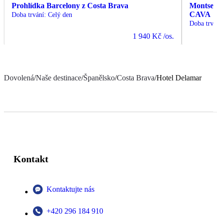
Prohlídka Barcelony z Costa Brava
Montserr
CAVA
Doba trvání
:
Celý den
Doba trvá
1 940 Kč
/os.
Dovolená
/
Naše destinace
/
Španělsko
/
Costa Brava
/
Hotel Delamar
Kontakt
Kontaktujte nás
+420 296 184 910