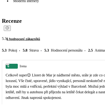
Moderní interiéry
Recenze
5.3
6 hodnocení zákazníků
5.3
Pokoj
5.8
Strava
5.3
Hodnocení personálu
2.5
Anima
6
Irena
Celkově super😉 Lloret de Mar je nádherné město, srále je zde co 
luxusní, Vše čisté, upravené, jídlo vynikající, personál neskutečně
byla moc milá a vstřícná, perfektní výklad v Barceloně. Možná jedn
letiště, měl by u autobusu při příjezdu na letiště čekat delegát a nas
odbavení. Jinak naprostá spokojenost.