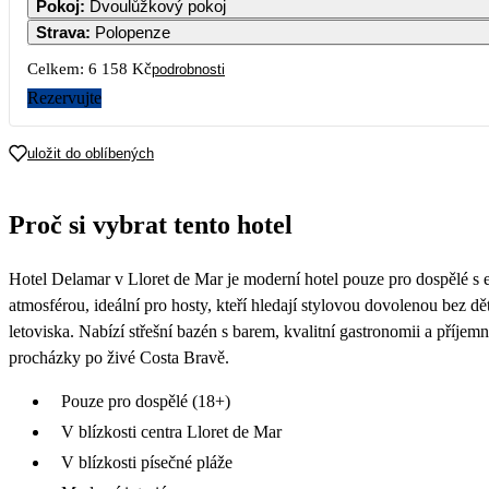
Pokoj
:
Dvoulůžkový pokoj
Strava
:
Polopenze
5
6
7
8
9
1
Celkem:
6 158 Kč
podrobnosti
3 079
3 079
3 0
Rezervujte
12
13
14
15
16
1
3 079
3 079
uložit do oblíbených
19
20
21
22
23
2
Proč si vybrat tento hotel
26
27
28
29
30
3
Hotel Delamar v Lloret de Mar je moderní hotel pouze pro dospělé s
atmosférou, ideální pro hosty, kteří hledají stylovou dovolenou bez dětí
letoviska. Nabízí střešní bazén s barem, kvalitní gastronomii a příjemn
procházky po živé Costa Bravě.
Pouze pro dospělé (18+)
V blízkosti centra Lloret de Mar
V blízkosti písečné pláže