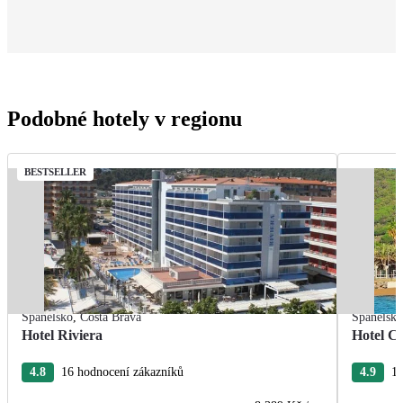
Podobné hotely v regionu
BESTSELLER
Španělsko
,
Costa Brava
Španělsk
Hotel Riviera
Hotel Ca
4.8
16 hodnocení zákazníků
4.9
15