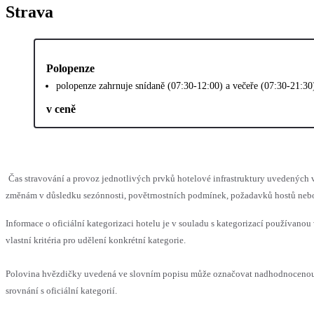
Strava
Polopenze
polopenze zahrnuje snídaně (07:30-12:00) a večeře (07:30-21:30
v ceně
Čas stravování a provoz jednotlivých prvků hotelové infrastruktury uvedenýc
změnám v důsledku sezónnosti, povětrnostních podmínek, požadavků hostů nebo v
Informace o oficiální kategorizaci hotelu je v souladu s kategorizací používanou
vlastní kritéria pro udělení konkrétní kategorie.
Polovina hvězdičky uvedená ve slovním popisu může označovat nadhodnoceno
srovnání s oficiální kategorií.