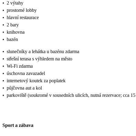
•
2 výtahy
•
prostorné lobby
•
hlavní restaurace
•
2 bary
•
knihovna
•
bazén
•
slunečníky a lehátka u bazénu zdarma
•
střešní terasa s výhledem na město
•
Wi-Fi zdarma
•
úschovna zavazadel
•
internetový koutek za poplatek
•
půjčovna aut a kol
•
parkoviště (soukromé v sousedních ulicích, nutná rezervace; cca 
Sport a zábava