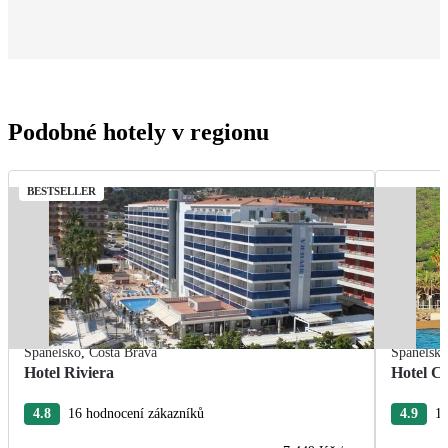
Podobné hotely v regionu
BESTSELLER
Španělsko
,
Costa Brava
Španělsk
Hotel Riviera
Hotel Ca
4.8
16 hodnocení zákazníků
4.9
15