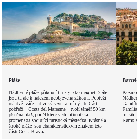
Pláže
Barcel
Nádherné pláže přitahují turisty jako magnet. Stále
Kosmopo
jsou tu ale k nalezení neobjevená zákoutí. Pobřeží
Nádhern
má dvě tváře – divoký sever a mírný jih. Část
Gaudího
pobřeží – Costa del Maresme – tvoří téměř 50 km
Familia 
písečná pláž, podél které vede přímořská
musíte v
promenáda spojující turistická městečka. Krásné a
Rambla, 
široké pláže jsou charakteristickým znakem této
části Costa Brava.