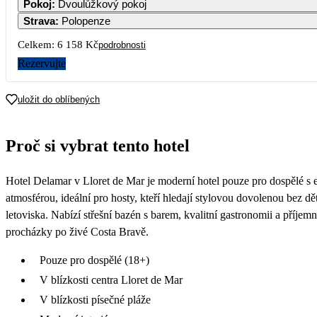
Pokoj
:
Dvoulůžkový pokoj
Strava
:
Polopenze
5
6
7
8
9
1
Celkem:
6 158 Kč
podrobnosti
3 079
3 079
3 0
Rezervujte
12
13
14
15
16
1
3 079
3 079
uložit do oblíbených
19
20
21
22
23
2
Proč si vybrat tento hotel
26
27
28
29
30
3
Hotel Delamar v Lloret de Mar je moderní hotel pouze pro dospělé s
atmosférou, ideální pro hosty, kteří hledají stylovou dovolenou bez dětí
letoviska. Nabízí střešní bazén s barem, kvalitní gastronomii a příjemn
procházky po živé Costa Bravě.
Pouze pro dospělé (18+)
V blízkosti centra Lloret de Mar
V blízkosti písečné pláže