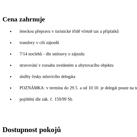
Cena zahrnuje
leteckou přepravu v turistické třídě včetně tax a příplatků
transfery v cíli zájezdů
7/14 noclehů - dle smlouvy o zájezdu
stravování v rozsahu uvedeném u ubytovacího objektu
služby česky mluvícího delegáta
POZNÁMKA: v termínu do 29.5. a od 10.10. je delegát pouze na t
pojištění dle zák. č. 159/99 Sb.
Dostupnost pokojů