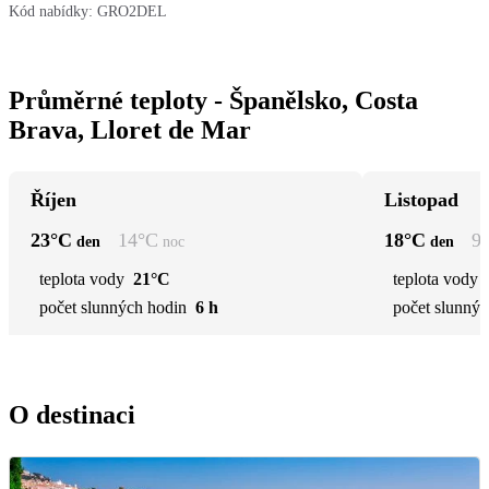
Kód nabídky:
GRO2DEL
Průměrné teploty - Španělsko, Costa
Brava, Lloret de Mar
Říjen
Listopad
23
°C
14
°C
18
°C
9
den
noc
den
teplota vody
21°C
teplota vody
počet slunných hodin
6 h
počet slunnýc
O destinaci