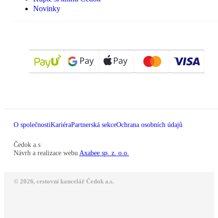
Novinky
O společnosti
Kariéra
Partnerská sekce
Ochrana osobních údajů
Čedok a.s
Návrh a realizace webu
Axabee sp. z. o.o.
© 2026, cestovní kancelář Čedok a.s.