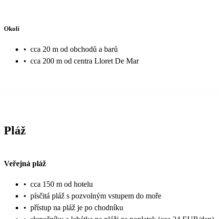
Okolí
•
cca 20 m od obchodů a barů
•
cca 200 m od centra Lloret De Mar
Pláž
Veřejná pláž
•
cca 150 m od hotelu
•
písčitá pláž s pozvolným vstupem do moře
•
přístup na pláž je po chodníku