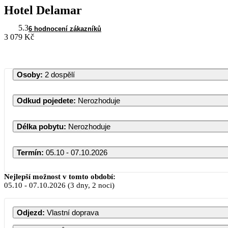
Hotel Delamar
5.3
6 hodnocení zákazníků
3 079 Kč
Osoby
:
2 dospělí
Odkud pojedete
:
Nerozhoduje
Délka pobytu
:
Nerozhoduje
Termín
:
05.10 - 07.10.2026
Říjen 2026
Nejlepší možnost v tomto období:
05.10
-
07.10.2026
(3 dny, 2 noci)
PO
ÚT
ST
ČT
PÁ
S
Odjezd
:
Vlastní doprava
1
2
3