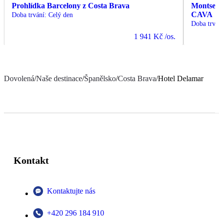
Prohlídka Barcelony z Costa Brava
Montserr
CAVA
Doba trvání
:
Celý den
Doba trvá
1 941 Kč
/os.
Dovolená
/
Naše destinace
/
Španělsko
/
Costa Brava
/
Hotel Delamar
Kontakt
Kontaktujte nás
+420 296 184 910