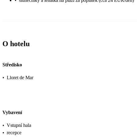
•
slunečníky a lehátka na pláži za poplatek (cca 24 EUR/den)
O hotelu
Středisko
•
Lloret de Mar
Vybavení
•
Vstupní hala
•
recepce