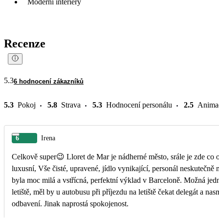
Moderní interiéry
Recenze
5.3
6 hodnocení zákazníků
5.3
Pokoj
5.8
Strava
5.3
Hodnocení personálu
2.5
Anima
6
Irena
Celkově super😉 Lloret de Mar je nádherné město, srále je zde co 
luxusní, Vše čisté, upravené, jídlo vynikající, personál neskutečně
byla moc milá a vstřícná, perfektní výklad v Barceloně. Možná jedn
letiště, měl by u autobusu při příjezdu na letiště čekat delegát a nas
odbavení. Jinak naprostá spokojenost.