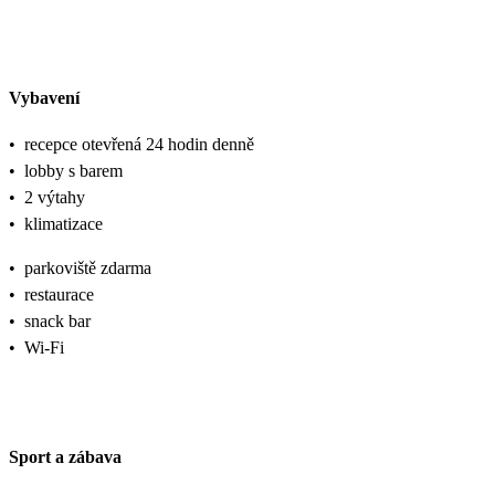
Vybavení
•
recepce otevřená 24 hodin denně
•
lobby s barem
•
2 výtahy
•
klimatizace
•
parkoviště zdarma
•
restaurace
•
snack bar
•
Wi-Fi
Sport a zábava