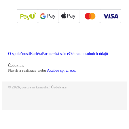
O společnosti
Kariéra
Partnerská sekce
Ochrana osobních údajů
Čedok a.s
Návrh a realizace webu
Axabee sp. z. o.o.
© 2026, cestovní kancelář Čedok a.s.