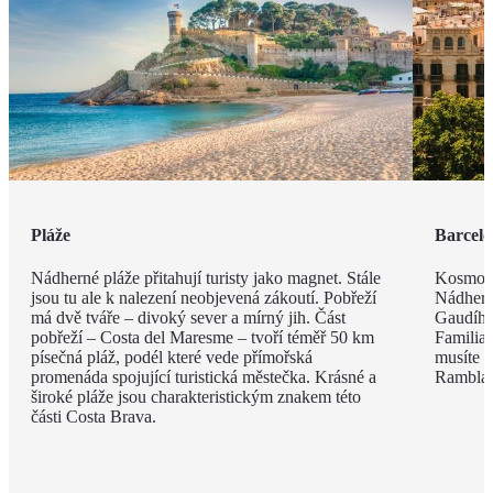
Pláže
Barcel
Nádherné pláže přitahují turisty jako magnet. Stále
Kosmopo
jsou tu ale k nalezení neobjevená zákoutí. Pobřeží
Nádhern
má dvě tváře – divoký sever a mírný jih. Část
Gaudího
pobřeží – Costa del Maresme – tvoří téměř 50 km
Familia 
písečná pláž, podél které vede přímořská
musíte v
promenáda spojující turistická městečka. Krásné a
Rambla, 
široké pláže jsou charakteristickým znakem této
části Costa Brava.