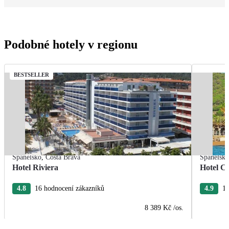
Podobné hotely v regionu
BESTSELLER
Španělsko
,
Costa Brava
Španělsk
Hotel Riviera
Hotel Ca
4.8
16 hodnocení zákazníků
4.9
15
8 389 Kč
/os.