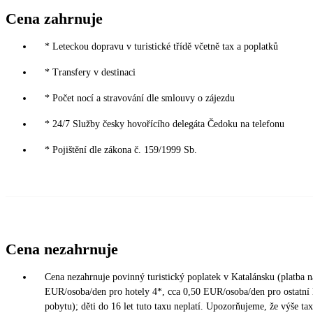
Cena zahrnuje
* Leteckou dopravu v turistické třídě včetně tax a poplatků
* Transfery v destinaci
* Počet nocí a stravování dle smlouvy o zájezdu
* 24/7 Služby česky hovořícího delegáta Čedoku na telefonu
* Pojištění dle zákona č. 159/1999 Sb.
Cena nezahrnuje
Cena nezahrnuje povinný turistický poplatek v Katalánsku (platba na
EUR/osoba/den pro hotely 4*, cca 0,50 EUR/osoba/den pro ostatní ho
pobytu); děti do 16 let tuto taxu neplatí. Upozorňujeme, že výše t