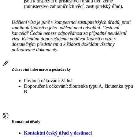
jsou k dispozici u příslušných úřadů třetí země
(ministerstvo zahraničních věcí, zastupitelský úřad).
Udělení víza je plně v kompetenci zastupitelských úřadů, proti
zamítnutí žádosti o jeho udělení není odvolání. Cestovní
kancelář Čedok nenese odpovědnost za případné neudělení
víza. Klientům doporučujeme podávat žádosti o víza s
dostatečným předstihem a k žádosti dokládat všechny
požadované dokumenty.
Zdravotní informace a požadavky
Povinná očkování: žádná
Doporučená očkování: žloutenka typu A, žloutenka typu
B
Kontaktní úřady
Kontaktní český úřad v destinaci