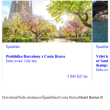
Španělsko
Španělsk
Prohlídka Barcelony z Costa Brava
Výlet lo
ze Sant
Doba trvání
:
Celý den
&amp; C
Doba trvá
1 941 Kč
/os.
Dovolená
/
Naše destinace
/
Španělsko
/
Costa Brava
/
Hotel Bernat II