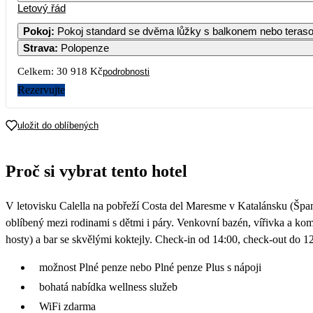
Letový řád
1
Pokoj
:
Pokoj standard se dvěma lůžky s balkonem nebo tera
Strava
:
Polopenze
5
6
7
8
13 709
13 979
13 69
Celkem:
30 918 Kč
podrobnosti
12
13
14
15
Rezervujte
14 149
16 649
15 609
15 53
19
20
21
22
uložit do oblíbených
26
27
28
29
Proč si vybrat tento hotel
V letovisku Calella na pobřeží Costa del Maresme v Katalánsku (Španě
oblíbený mezi rodinami s dětmi i páry. Venkovní bazén, vířivka a ko
hosty) a bar se skvělými koktejly. Check-in od 14:00, check-out do 1
možnost Plné penze nebo Plné penze Plus s nápoji
bohatá nabídka wellness služeb
WiFi zdarma