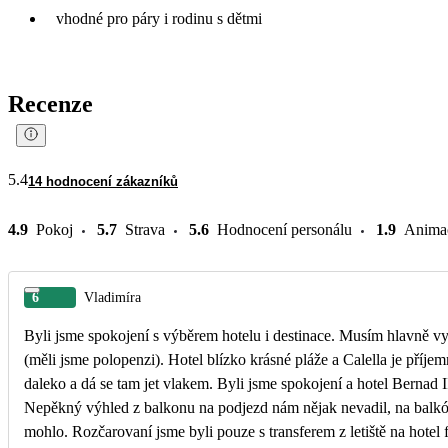
vhodné pro páry i rodinu s dětmi
Recenze
5.4
14 hodnocení zákazníků
4.9
Pokoj
5.7
Strava
5.6
Hodnocení personálu
1.9
Anima
6
Vladimíra
Byli jsme spokojení s výběrem hotelu i destinace. Musím hlavně vy
(měli jsme polopenzi). Hotel blízko krásné pláže a Calella je příje
daleko a dá se tam jet vlakem. Byli jsme spokojení a hotel Bernad 
Nepěkný výhled z balkonu na podjezd nám nějak nevadil, na balkó
mohlo. Rozčarovaní jsme byli pouze s transferem z letiště na hot