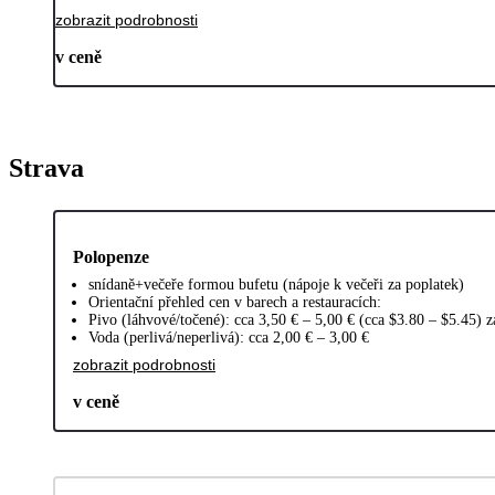
zobrazit podrobnosti
v ceně
Strava
Polopenze
snídaně+večeře formou bufetu (nápoje k večeři za poplatek)
Orientační přehled cen v barech a restauracích:
Pivo (láhvové/točené): cca 3,50 € – 5,00 € (cca $3.80 – $5.45) z
Voda (perlivá/neperlivá): cca 2,00 € – 3,00 €
zobrazit podrobnosti
v ceně