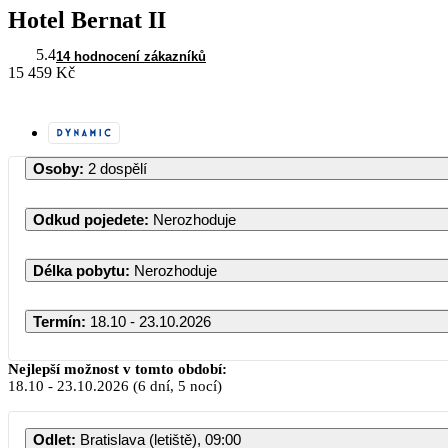
Hotel Bernat II
5.4
14 hodnocení zákazníků
15 459 Kč
Osoby
:
2 dospělí
Odkud pojedete
:
Nerozhoduje
Délka pobytu
:
Nerozhoduje
Termín
:
18.10 - 23.10.2026
Říjen 
Nejlepší možnost v tomto období:
18.10
-
23.10.2026
(6 dní, 5 nocí)
PO
ÚT
ST
ČT
Odlet
:
Bratislava (letiště), 09:00