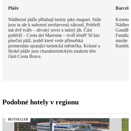
Pláže
Barcel
Nádherné pláže přitahují turisty jako magnet. Stále
Kosmopo
jsou tu ale k nalezení neobjevená zákoutí. Pobřeží
Nádhern
má dvě tváře – divoký sever a mírný jih. Část
Gaudího
pobřeží – Costa del Maresme – tvoří téměř 50 km
Familia 
písečná pláž, podél které vede přímořská
musíte v
promenáda spojující turistická městečka. Krásné a
Rambla, 
široké pláže jsou charakteristickým znakem této
části Costa Brava.
Podobné hotely v regionu
BESTSELLER