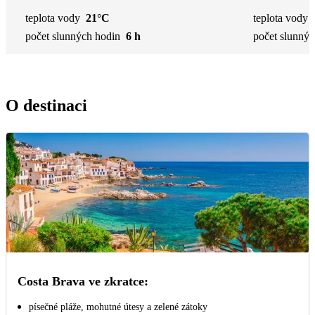
teplota vody
21°C
teplota vody
počet slunných hodin
6 h
počet slunnýc
O destinaci
Costa Brava ve zkratce:
písečné pláže, mohutné útesy a zelené zátoky