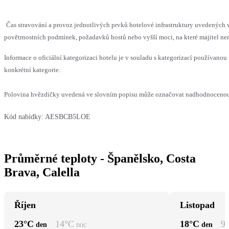
Čas stravování a provoz jednotlivých prvků hotelové infrastruktury uvedenýc
povětrnostních podmínek, požadavků hostů nebo vyšší moci, na které majitel nem
Informace o oficiální kategorizaci hotelu je v souladu s kategorizací používanou 
konkrétní kategorie.
Polovina hvězdičky uvedená ve slovním popisu může označovat nadhodnocenou n
Kód nabídky:
AESBCB5LOE
Průměrné teploty - Španělsko, Costa
Brava, Calella
Říjen
Listopad
23
°C
14
°C
18
°C
9
den
noc
den