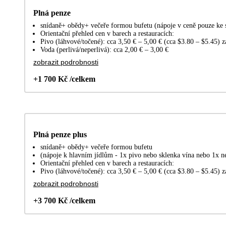
Plná penze
snídaně+ obědy+ večeře formou bufetu (nápoje v ceně pouze ke 
Orientační přehled cen v barech a restauracích:
Pivo (láhvové/točené): cca 3,50 € – 5,00 € (cca $3.80 – $5.45) z
Voda (perlivá/neperlivá): cca 2,00 € – 3,00 €
zobrazit podrobnosti
+1 700 Kč /celkem
Plná penze plus
snídaně+ obědy+ večeře formou bufetu
(nápoje k hlavním jídlům - 1x pivo nebo sklenka vína nebo 1x n
Orientační přehled cen v barech a restauracích:
Pivo (láhvové/točené): cca 3,50 € – 5,00 € (cca $3.80 – $5.45) z
zobrazit podrobnosti
+3 700 Kč /celkem