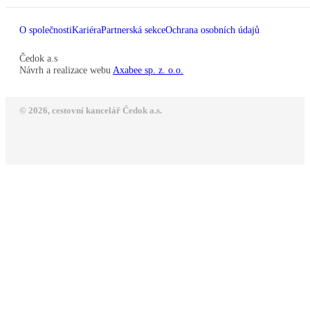
O společnosti
Kariéra
Partnerská sekce
Ochrana osobních údajů
Čedok a.s
Návrh a realizace webu
Axabee sp. z. o.o.
© 2026, cestovní kancelář Čedok a.s.