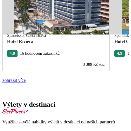
Španělsko
,
Costa Brava
Španělsk
Hotel Riviera
Hotel Ca
4.8
16 hodnocení zákazníků
4.9
15
8 389 Kč
/os.
zobrazit více
Výlety v destinaci
Využijte skvělé nabídky výletů v destinaci od našich partnerů