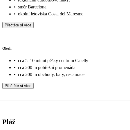
•
směr Barcelona
•
okolní letoviska Costa del Maresme
Přečtěte si více
Okolí
•
cca 5–10 minut pěšky centrum Calelly
•
cca 200 m pobřežní promenáda
•
cca 200 m obchody, bary, restaurace
Přečtěte si více
Pláž