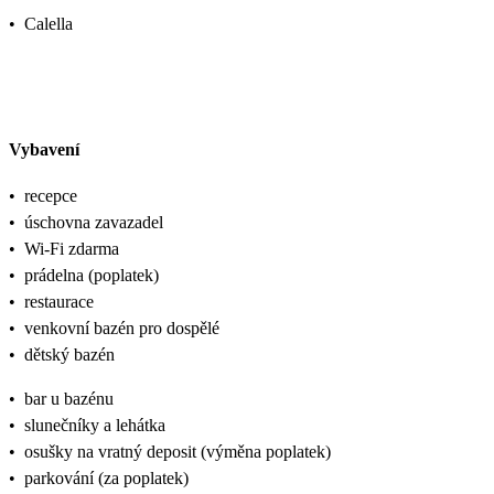
•
Calella
Vybavení
•
recepce
•
úschovna zavazadel
•
Wi-Fi zdarma
•
prádelna (poplatek)
•
restaurace
•
venkovní bazén pro dospělé
•
dětský bazén
•
bar u bazénu
•
slunečníky a lehátka
•
osušky na vratný deposit (výměna poplatek)
•
parkování (za poplatek)