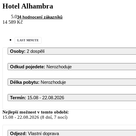
Hotel Alhambra
5.0
34 hodnocení zákazníků
14 589 Kč
LAST MINUTE
Osoby
:
2 dospělí
Odkud pojedete
:
Nerozhoduje
Délka pobytu
:
Nerozhoduje
Termín
:
15.08 - 22.08.2026
Nejlepší možnost v tomto období:
15.08
-
22.08.2026
(8 dní, 7 nocí)
Odjezd
:
Vlastní doprava