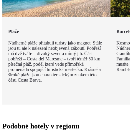
Pláže
Barcel
Nádherné pláže přitahují turisty jako magnet. Stále
Kosmopo
jsou tu ale k nalezení neobjevená zákoutí. Pobřeží
Nádhern
má dvě tváře – divoký sever a mírný jih. Část
Gaudího
pobřeží – Costa del Maresme – tvoří téměř 50 km
Familia 
písečná pláž, podél které vede přímořská
musíte v
promenáda spojující turistická městečka. Krásné a
Rambla, 
široké pláže jsou charakteristickým znakem této
části Costa Brava.
Podobné hotely v regionu