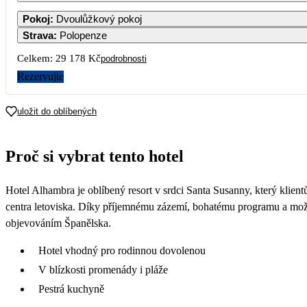
Pokoj
:
Dvoulůžkový pokoj
Strava
:
Polopenze
Celkem:
29 178 Kč
podrobnosti
Rezervujte
uložit do oblíbených
Proč si vybrat tento hotel
Hotel Alhambra je oblíbený resort v srdci Santa Susanny, který kli
centra letoviska. Díky příjemnému zázemí, bohatému programu a možnos
objevováním Španělska.
Hotel vhodný pro rodinnou dovolenou
V blízkosti promenády i pláže
Pestrá kuchyně