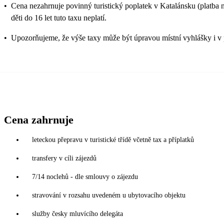
•
Cena nezahrnuje povinný turistický poplatek v Katalánsku (platba na
děti do 16 let tuto taxu neplatí.
•
Upozorňujeme, že výše taxy může být úpravou místní vyhlášky i v 
Cena zahrnuje
leteckou přepravu v turistické třídě včetně tax a příplatků
transfery v cíli zájezdů
7/14 noclehů - dle smlouvy o zájezdu
stravování v rozsahu uvedeném u ubytovacího objektu
služby česky mluvícího delegáta