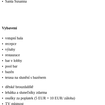
•
Santa Susanna
Vybavení
•
vstupní hala
•
recepce
•
výtahy
•
restaurace
•
bar v lobby
•
pool bar
•
bazén
•
terasa na slunění s bazénem
•
dětské brouzdaliště
•
lehátka a slunečníky zdarma
•
osušky za poplatek (5 EUR + 10 EUR/ záloha)
•
TV místnost