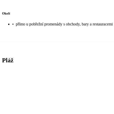
Okolí
•
přímo u pobřežní promenády s obchody, bary a restauracemi
Pláž