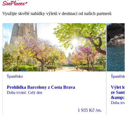
Využijte skvělé nabídky výletů v destinaci od našich partnerů
Španělsko
Španělsk
Prohlídka Barcelony z Costa Brava
Výlet lo
ze Sant
Doba trvání
:
Celý den
&amp; C
Doba trvá
1 935 Kč
/os.