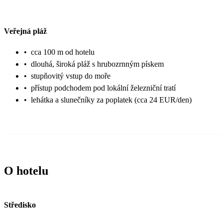
Veřejná pláž
•
cca 100 m od hotelu
•
dlouhá, široká pláž s hrubozrnným pískem
•
stupňovitý vstup do moře
•
přístup podchodem pod lokální železniční tratí
•
lehátka a slunečníky za poplatek (cca 24 EUR/den)
O hotelu
Středisko