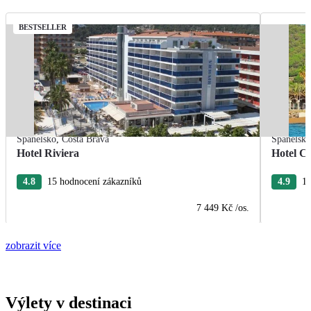
BESTSELLER
Španělsko
,
Costa Brava
Španělsk
Hotel Riviera
Hotel Ca
4.8
15 hodnocení zákazníků
4.9
15
7 449 Kč
/os.
zobrazit více
Výlety v destinaci