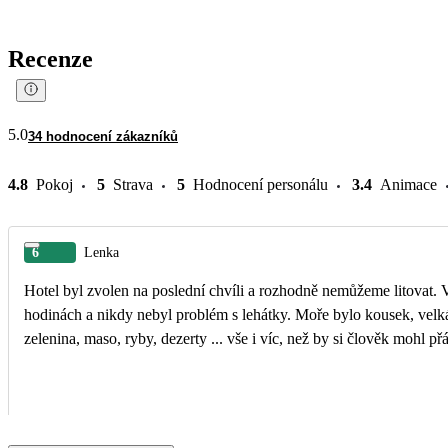
Recenze
5.0
34 hodnocení zákazníků
4.8
Pokoj
5
Strava
5
Hodnocení personálu
3.4
Animace
6
Lenka
Hotel byl zvolen na poslední chvíli a rozhodně nemůžeme litovat. 
hodinách a nikdy nebyl problém s lehátky. Moře bylo kousek, velká,
zelenina, maso, ryby, dezerty ... vše i víc, než by si člověk mohl p