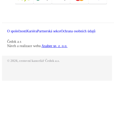
O společnosti
Kariéra
Partnerská sekce
Ochrana osobních údajů
Čedok a.s
Návrh a realizace webu
Axabee sp. z. o.o.
© 2026, cestovní kancelář Čedok a.s.