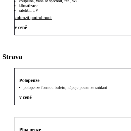
koupelna, vana se sprchou, fén, WC
klimatizace
satelitní TV
zobrazit podrobnosti
v ceně
Strava
Polopenze
polopenze formou bufetu, nápoje pouze ke snídani
v ceně
Plná penze