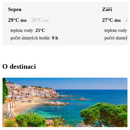
Srpen
Září
29
°C
20
°C
27
°C
1
den
noc
den
teplota vody
25°C
teplota vody
počet slunných hodin
9 h
počet slunnýc
O destinaci